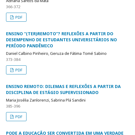
Adriana Santos da Mata
366-372
PDF
ENSINO “(TER)REMOTO”? REFLEXÕES A PARTIR DO
DESEMPENHO DE ESTUDANTES UNIVERSITÁRIOS NO
PERÍODO PANDÊMICO
Daniel Calbino Pinheiro, Geruza de Fátima Tomé Sabino
373-384
PDF
ENSINO REMOTO: DILEMAS E REFLEXÕES A PARTIR DA
DISCIPLINA DE ESTÁGIO SUPERVISIONADO
Maria Josélia Zanlorenzi, Sabrina Plá Sandini
385-396
PDF
PODE A EDUCAÇÃO SER CONVERTIDA EM UMA VERDADE