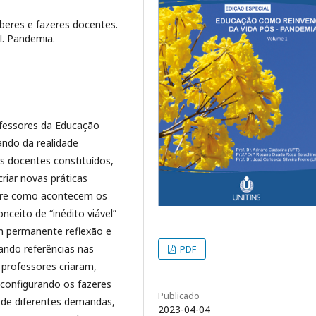
aberes e fazeres docentes.
l. Pandemia.
fessores da Educação
iando da realidade
s docentes constituídos,
riar novas práticas
obre como acontecem os
ceito de “inédito viável”
m permanente reflexão e
ando referências nas
PDF
s professores criaram,
econfigurando os fazeres
Publicado
e de diferentes demandas,
2023-04-04