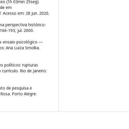
deo (1h 03min 25seg).
dade em
 Acesso em: 28 jun. 2020.
 perspectiva histórico-
166-193, jul. 2000.
a: ensaio psicológico —
os: Ana Luiza Smolka.
es políticos: rupturas
currículo. Rio de Janeiro:
nto de pesquisa e
 Rosa. Porto Alegre: