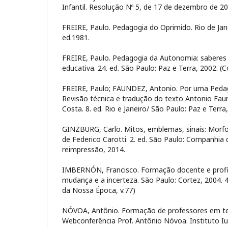
Infantil. Resolução Nº 5, de 17 de dezembro de 20
FREIRE, Paulo. Pedagogia do Oprimido. Rio de Jane
ed.1981.
FREIRE, Paulo. Pedagogia da Autonomia: saberes 
educativa. 24. ed. São Paulo: Paz e Terra, 2002. (
FREIRE, Paulo; FAUNDEZ, Antonio. Por uma Peda
Revisão técnica e tradução do texto Antonio Faun
Costa. 8. ed. Rio e Janeiro/ São Paulo: Paz e Terra
GINZBURG, Carlo. Mitos, emblemas, sinais: Morfol
de Federico Carotti. 2. ed. São Paulo: Companhia d
reimpressão, 2014.
IMBERNÓN, Francisco. Formação docente e profis
mudança e a incerteza. São Paulo: Cortez, 2004. 
da Nossa Época, v.77)
NÓVOA, Antônio. Formação de professores em t
Webconferência Prof. Antônio Nóvoa. Instituto I