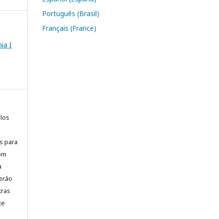
Português (Brasil)
Français (France)
ia I
elos
is para
com
a
erão
tras
te