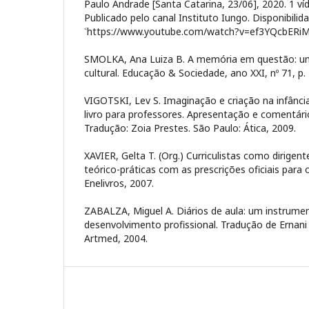
Paulo Andrade [Santa Catarina, 23/06], 2020. 1 ví
Publicado pelo canal Instituto Iungo. Disponibili
˂https://www.youtube.com/watch?v=ef3YQcbERiM˃
SMOLKA, Ana Luiza B. A memória em questão: uma
cultural. Educação & Sociedade, ano XXI, nº 71, p. 
VIGOTSKI, Lev S. Imaginação e criação na infânci
livro para professores. Apresentação e comentári
Tradução: Zoia Prestes. São Paulo: Ática, 2009.
XAVIER, Gelta T. (Org.) Curriculistas como dirigent
teórico-práticas com as prescrições oficiais para o 
Enelivros, 2007.
ZABALZA, Miguel A. Diários de aula: um instrume
desenvolvimento profissional. Tradução de Ernani
Artmed, 2004.