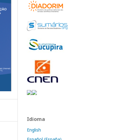
Idioma
English
Español (España)