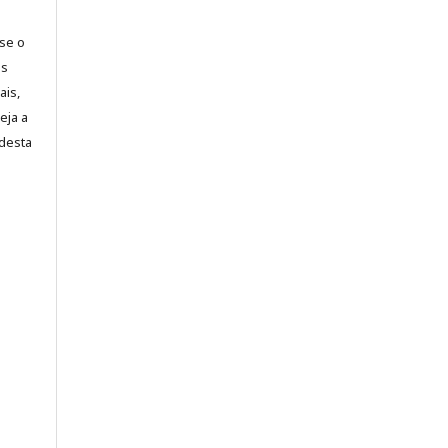
-se o
es
ais,
eja a
desta