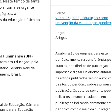
o. Neste tempo de tanta
ola, torna-se urgente
Edição
gógicos, a
v. 9 n. 26 (2022): Educação como
s da educação básica ao
reinvenção da vida no pós-pandem
Seção
Artigos
A submissão de originais para este
l Fluminense (UFF)
periódico implica na transferência, p
tora em Educação (pela
autores, dos direitos de publicação
itário Geraldo Reis da
impressa e digital. Os direitos autora
neiro, Brasil.
os artigos publicados são do autor, 
direitos do periódico sobre a primeir
publicação. Os autores somente pod
utilizar os mesmos resultados em ou
publicações indicando claramente es
nal de Educação. Câmara
periódico como o meio da publicação
onais para a Educação