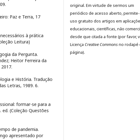
09.
original. Em virtude de sermos um
periódico de acesso aberto, permite
iro: Paz e Terra, 17
uso gratuito dos artigos em aplicaçõ
educacionais, científicas, não comerci
necessários à prática
desde que citada a fonte (por favor, v
Coleção Leitura)
Licença
Creative Commons
no rodapé 
página).
gogia da Pergunta.
dez; Heitor Ferreira da
, 2017.
ogia e História. Tradução
as Letras, 1989. 6.
sional: formar-se para a
4. ed. (Coleção Questões
empo de pandemia.
ungo apresentado por