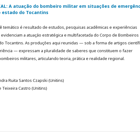
AL: A atuação do bombeiro militar em situações de emergênc
o estado do Tocantins
ê temático é resultado de estudos, pesquisas acadêmicas e experiências
e evidenciam a atuação estratégica e multifacetada do Corpo de Bombeiros
 do Tocantins. As produções aqui reunidas — sob a forma de artigos científ
eriência — expressam a pluralidade de saberes que constituem o fazer
ombeiros militares, articulando teoria, prática e realidade regional.
ndra Ruita Santos Czapski (Unitins)
e Teixeira Castro (Unitins)