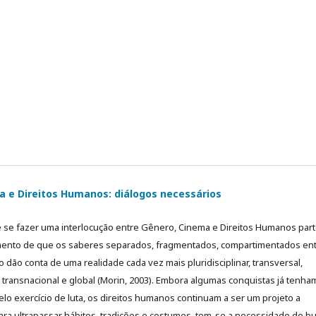
a e Direitos Humanos: diálogos necessários
 se fazer uma interlocução entre Gênero, Cinema e Direitos Humanos part
ento de que os saberes separados, fragmentados, compartimentados ent
dão conta de uma realidade cada vez mais pluridisciplinar, transversal,
 transnacional e global (Morin, 2003). Embora algumas conquistas já tenha
elo exercício de luta, os direitos humanos continuam a ser um projeto a
para ultrapassar hábitos, tradições e costumes, tem-se a necessidade de b