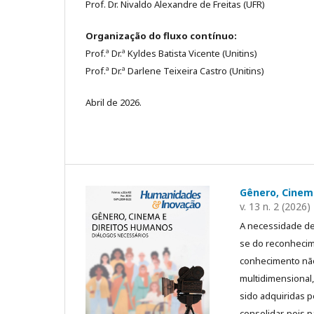
Prof. Dr. Nivaldo Alexandre de Freitas (UFR)
Organização do fluxo contínuo:
Prof.ª Dr.ª Kyldes Batista Vicente (Unitins)
Prof.ª Dr.ª Darlene Teixeira Castro (Unitins)
Abril de 2026.
Gênero, Cinem
v. 13 n. 2 (2026)
A necessidade de
se do reconhecim
conhecimento não 
multidimensional,
sido adquiridas p
consolidar, pois 