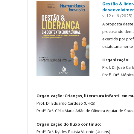
Gestão & lide
desenvolvimen
v. 12 n. 6 (2025)
A proposta deste 
procurando demarc
exercido por pro
estatutariamente 
Organização:
Prof. Dr. José Ca
Profª. Drª. Mônic
Organização: Crianças, literatura infantil em mu
Prof. Dr. Eduardo Cardoso (UFRS)
Profª. Drª. Célia Maria Adão de Oliveira Aguiar de Sou
Organização do fluxo contínuo:
Profª. Drª. Kyldes Batista Vicente (Unitins)