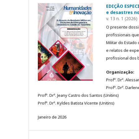
EDIÇÃO ESPECI
e desastres n
v. 13 n. 1 (2026)
O presente dossi
profissionais qu
Militar do Estado
e relatos de exp
profissional dos b
Organização:
Profª. Drª. Alessa
Profª. Drª. Darlen
Profª. Drª. Jeany Castro dos Santos (Unitins)
Profª. Drª. Kyldes Batista Vicente (Unitins)
Janeiro de 2026