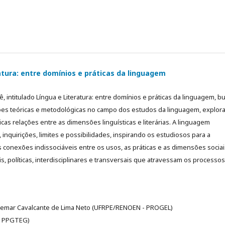
atura: entre domínios e práticas da linguagem
, intitulado Língua e Literatura: entre domínios e práticas da linguagem, b
xões teóricas e metodológicas no campo dos estudos da linguagem, explor
icas relações entre as dimensões linguísticas e literárias. A linguagem
 inquirições, limites e possibilidades, inspirando os estudiosos para a
conexões indissociáveis entre os usos, as práticas e as dimensões sociai
ais, políticas, interdisciplinares e transversais que atravessam os processo
demar Cavalcante de Lima Neto (UFRPE/RENOEN - PROGEL)
 - PPGTEG)