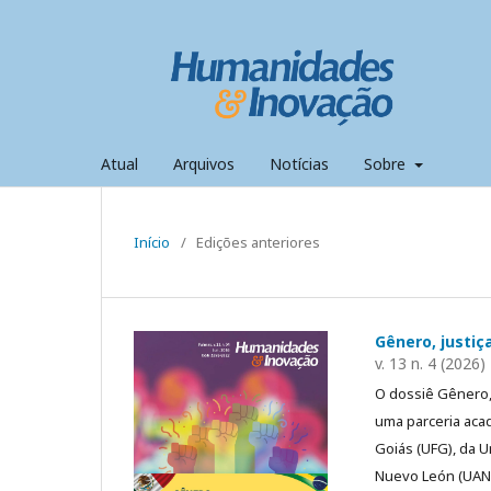
Atual
Arquivos
Notícias
Sobre
Início
/
Edições anteriores
Gênero, justiç
v. 13 n. 4 (2026)
O dossiê Gênero,
uma parceria aca
Goiás (UFG), da U
Nuevo León (UANL)