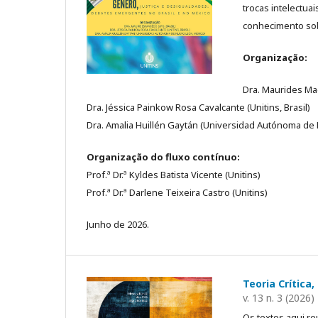
trocas intelectua
conhecimento sob
Organização:
Dra. Maurides Mac
Dra. Jéssica Painkow Rosa Cavalcante (Unitins, Brasil)
Dra. Amalia Huillén Gaytán (Universidad Autónoma de
Organização do fluxo contínuo:
Prof.ª Dr.ª Kyldes Batista Vicente (Unitins)
Prof.ª Dr.ª Darlene Teixeira Castro (Unitins)
Junho de 2026.
Teoria Crític
v. 13 n. 3 (2026)
Os textos aqui r