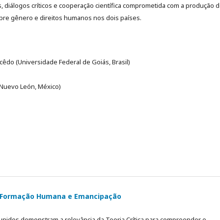
is, diálogos críticos e cooperação científica comprometida com a produção 
re gênero e direitos humanos nos dois países.
êdo (Universidade Federal de Goiás, Brasil)
 Nuevo León, México)
a, Formação Humana e Emancipação
eunidos demonstram a relevância da Teoria Crítica para compreender e