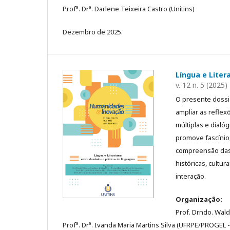
Profª. Drª. Darlene Teixeira Castro (Unitins)
Dezembro de 2025.
Língua e Liter
v. 12 n. 5 (2025)
O presente dossiê
ampliar as refle
múltiplas e dialóg
promove fascínio,
compreensão das 
históricas, cultur
interação.
Organização:
Prof. Drndo. Wal
Profª. Drª. Ivanda Maria Martins Silva (UFRPE/PROGEL