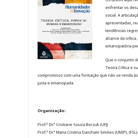
enfrentar os des
social. A articul
apresentadas, re
tendências regre
alcance da crític
emancipatória pe
Que o conjunto de
Teoria Crítica e
compromisso com uma formação que não se renda às
justa e emancipada.
Organização:
Prof.ª Dr.ª Cristiane Souza Borzuk (UFJ)
Prof.ª Dr.ª Maria Cristina Dancham Simões (UNIP), (FSL