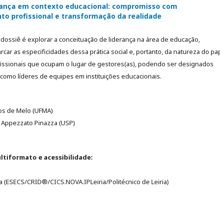
rança em contexto educacional: compromisso com
to profissional e transformação da realidade
dossiê é explorar a conceituação de liderança na área de educação,
ar as especificidades dessa prática social e, portanto, da natureza do pa
fissionais que ocupam o lugar de gestores(as), podendo ser designados
como líderes de equipes em instituições educacionais.
rlos de Melo (UFMA)
a Appezzato Pinazza (USP)
ltiformato e acessibilidade:
sa (ESECS/CRID®️/CICS.NOVA.IPLeiria/Politécnico de Leiria)