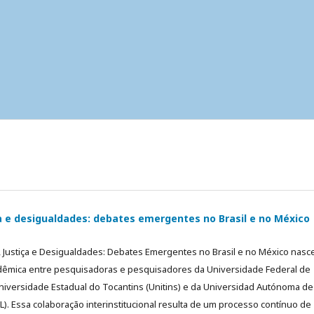
a e desigualdades: debates emergentes no Brasil e no México
 Justiça e Desigualdades: Debates Emergentes no Brasil e no México nasc
dêmica entre pesquisadoras e pesquisadores da Universidade Federal de
niversidade Estadual do Tocantins (Unitins) e da Universidad Autónoma de
. Essa colaboração interinstitucional resulta de um processo contínuo de