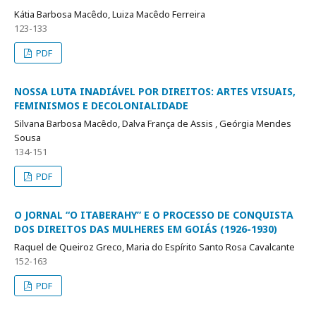
Kátia Barbosa Macêdo, Luiza Macêdo Ferreira
123-133
PDF
NOSSA LUTA INADIÁVEL POR DIREITOS: ARTES VISUAIS,
FEMINISMOS E DECOLONIALIDADE
Silvana Barbosa Macêdo, Dalva França de Assis , Geórgia Mendes
Sousa
134-151
PDF
O JORNAL “O ITABERAHY” E O PROCESSO DE CONQUISTA
DOS DIREITOS DAS MULHERES EM GOIÁS (1926-1930)
Raquel de Queiroz Greco, Maria do Espírito Santo Rosa Cavalcante
152-163
PDF