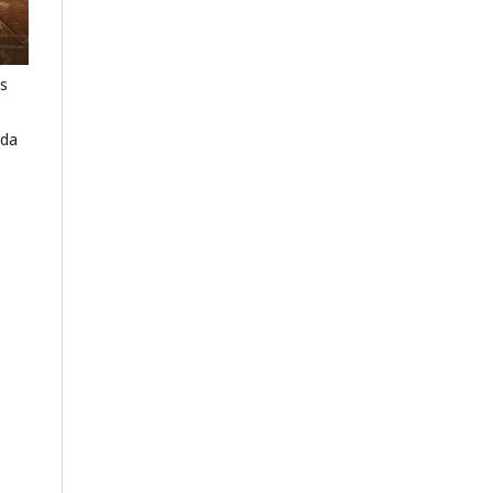
os
 da