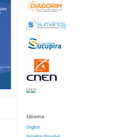
Idioma
English
Español (España)