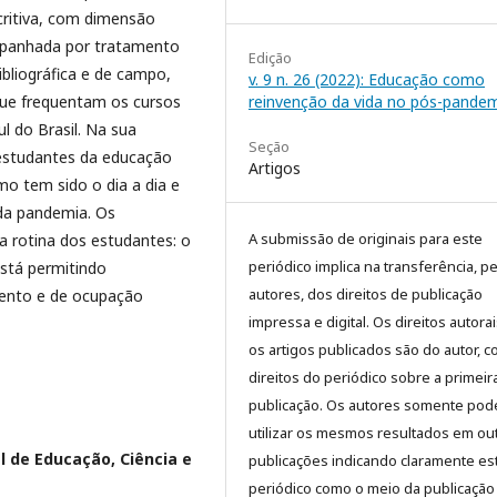
critiva, com dimensão
ompanhada por tratamento
Edição
ibliográfica e de campo,
v. 9 n. 26 (2022): Educação como
reinvenção da vida no pós-pandem
que frequentam os cursos
l do Brasil. Na sua
Seção
 estudantes da educação
Artigos
mo tem sido o dia a dia e
ada pandemia. Os
A submissão de originais para este
a rotina dos estudantes: o
periódico implica na transferência, p
está permitindo
autores, dos direitos de publicação
mento e de ocupação
impressa e digital. Os direitos autora
os artigos publicados são do autor, 
direitos do periódico sobre a primeir
publicação. Os autores somente pod
utilizar os mesmos resultados em ou
l de Educação, Ciência e
publicações indicando claramente es
periódico como o meio da publicação