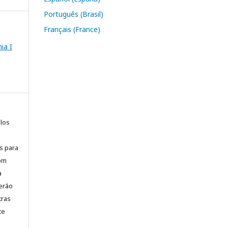
Português (Brasil)
Français (France)
ia I
elos
is para
com
a
erão
tras
te