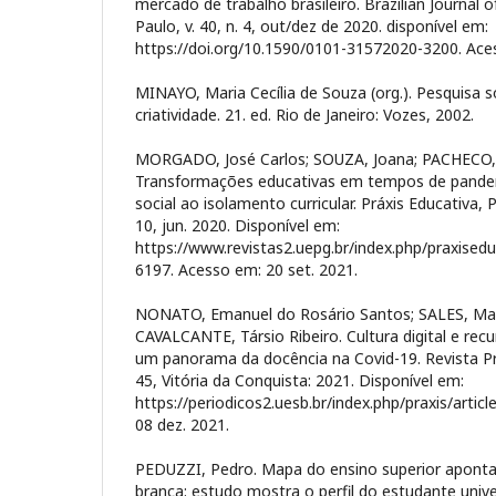
mercado de trabalho brasileiro. Brazilian Journal 
Paulo, v. 40, n. 4, out/dez de 2020. disponível em:
https://doi.org/10.1590/0101-31572020-3200. Aces
MINAYO, Maria Cecília de Souza (org.). Pesquisa s
criatividade. 21. ed. Rio de Janeiro: Vozes, 2002.
MORGADO, José Carlos; SOUZA, Joana; PACHECO, 
Transformações educativas em tempos de pande
social ao isolamento curricular. Práxis Educativa, P
10, jun. 2020. Disponível em:
https://www.revistas2.uepg.br/index.php/praxiseduc
6197. Acesso em: 20 set. 2021.
NONATO, Emanuel do Rosário Santos; SALES, Mar
CAVALCANTE, Társio Ribeiro. Cultura digital e recu
um panorama da docência na Covid-19. Revista Práx
45, Vitória da Conquista: 2021. Disponível em:
https://periodicos2.uesb.br/index.php/praxis/artic
08 dez. 2021.
PEDUZZI, Pedro. Mapa do ensino superior aponta
branca: estudo mostra o perfil do estudante univer