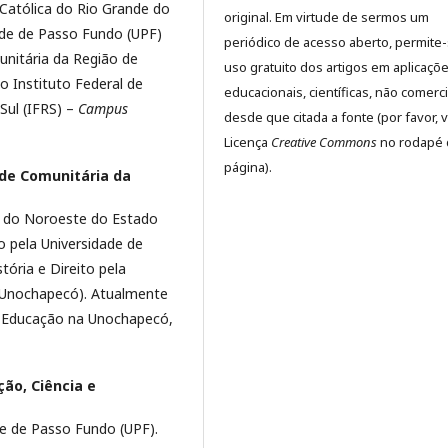
 Católica do Rio Grande do
original. Em virtude de sermos um
ade de Passo Fundo (UPF)
periódico de acesso aberto, permite
nitária da Região de
uso gratuito dos artigos em aplicaçõ
 Instituto Federal de
educacionais, científicas, não comerci
Sul (IFRS) –
Campus
desde que citada a fonte (por favor, v
Licença
Creative Commons
no rodapé 
página).
de Comunitária da
l do Noroeste do Estado
o pela Universidade de
ória e Direito pela
(Unochapecó). Atualmente
 Educação na Unochapecó,
ção, Ciência e
de de Passo Fundo (UPF).