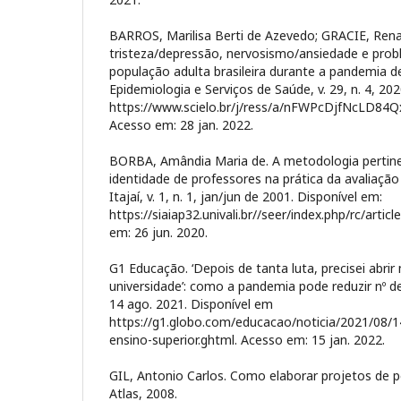
BARROS, Marilisa Berti de Azevedo; GRACIE, Rena
tristeza/depressão, nervosismo/ansiedade e pro
população adulta brasileira durante a pandemia d
Epidemiologia e Serviços de Saúde, v. 29, n. 4, 20
https://www.scielo.br/j/ress/a/nFWPcDjfNcLD84Q
Acesso em: 28 jan. 2022.
BORBA, Amândia Maria de. A metodologia pertin
identidade de professores na prática da avaliação
Itajaí, v. 1, n. 1, jan/jun de 2001. Disponível em:
https://siaiap32.univali.br//seer/index.php/rc/artic
em: 26 jun. 2020.
G1 Educação. ‘Depois de tanta luta, precisei abri
universidade’: como a pandemia pode reduzir nº d
14 ago. 2021. Disponível em
https://g1.globo.com/educacao/noticia/2021/08/
ensino-superior.ghtml. Acesso em: 15 jan. 2022.
GIL, Antonio Carlos. Como elaborar projetos de pe
Atlas, 2008.