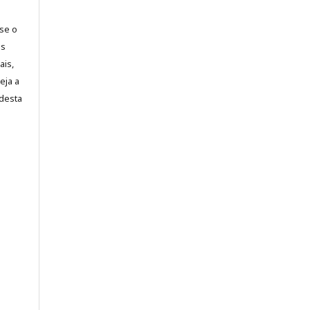
-se o
es
ais,
eja a
desta