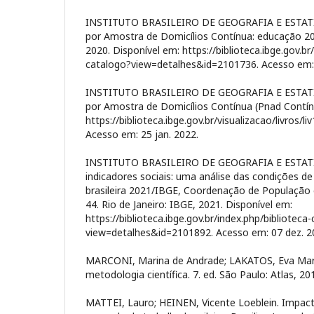
INSTITUTO BRASILEIRO DE GEOGRAFIA E ESTATÍS
por Amostra de Domicílios Contínua: educação 201
2020. Disponível em: https://biblioteca.ibge.gov.br
catalogo?view=detalhes&id=2101736. Acesso em: 
INSTITUTO BRASILEIRO DE GEOGRAFIA E ESTATÍS
por Amostra de Domicílios Contínua (Pnad Contín
https://biblioteca.ibge.gov.br/visualizacao/livros/l
Acesso em: 25 jan. 2022.
INSTITUTO BRASILEIRO DE GEOGRAFIA E ESTATÍS
indicadores sociais: uma análise das condições d
brasileira 2021/IBGE, Coordenação de População e
44. Rio de Janeiro: IBGE, 2021. Disponível em:
https://biblioteca.ibge.gov.br/index.php/biblioteca
view=detalhes&id=2101892. Acesso em: 07 dez. 2
MARCONI, Marina de Andrade; LAKATOS, Eva Mar
metodologia científica. 7. ed. São Paulo: Atlas, 20
MATTEI, Lauro; HEINEN, Vicente Loeblein. Impact