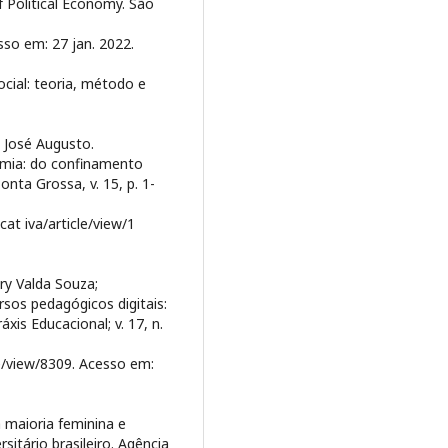
of Political Economy. São
so em: 27 jan. 2022.
ocial: teoria, método e
José Augusto.
mia: do confinamento
onta Grossa, v. 15, p. 1-
at iva/article/view/1
y Valda Souza;
rsos pedagógicos digitais:
is Educacional; v. 17, n.
le/view/8309. Acesso em:
 maioria feminina e
sitário brasileiro. Agência