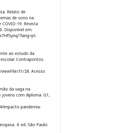
ta. Relato de
blemas de sono na
e COVID-19. Revista
20. Disponível em:
x7Hf5ynq/?lang=pt.
ente ao estudo da
 escolar. Contrapontos.
le/viewFile/31/28. Acesso
r mão da vaga na
e jovens com diploma. G1,
14/impacto-pandemia-
squisa. 4. ed. São Paulo: