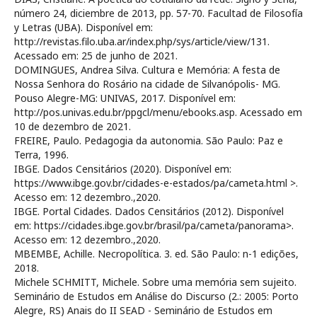
número 24, diciembre de 2013, pp. 57-70. Facultad de Filosofía
y Letras (UBA). Disponível em:
http://revistas.filo.uba.ar/index.php/sys/article/view/131.
Acessado em: 25 de junho de 2021.
DOMINGUES, Andrea Silva. Cultura e Memória: A festa de
Nossa Senhora do Rosário na cidade de Silvanópolis- MG.
Pouso Alegre-MG: UNIVAS, 2017. Disponível em:
http://pos.univas.edu.br/ppgcl/menu/ebooks.asp. Acessado em
10 de dezembro de 2021.
FREIRE, Paulo. Pedagogia da autonomia. São Paulo: Paz e
Terra, 1996.
IBGE. Dados Censitários (2020). Disponível em:
https://www.ibge.gov.br/cidades-e-estados/pa/cameta.html >.
Acesso em: 12 dezembro.,2020.
IBGE. Portal Cidades. Dados Censitários (2012). Disponível
em: https://cidades.ibge.gov.br/brasil/pa/cameta/panorama>.
Acesso em: 12 dezembro.,2020.
MBEMBE, Achille. Necropolítica. 3. ed. São Paulo: n-1 edições,
2018.
Michele SCHMITT, Michele. Sobre uma memória sem sujeito.
Seminário de Estudos em Análise do Discurso (2.: 2005: Porto
Alegre, RS) Anais do II SEAD - Seminário de Estudos em