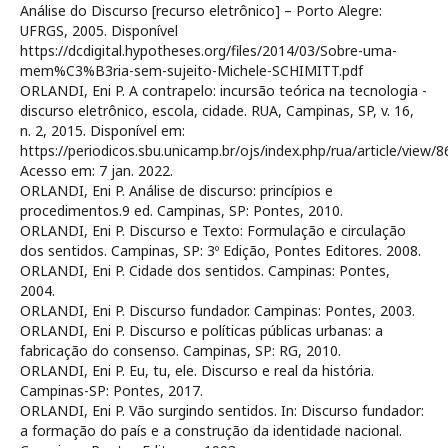
Análise do Discurso [recurso eletrônico] – Porto Alegre:
UFRGS, 2005. Disponível
https://dcdigital.hypotheses.org/files/2014/03/Sobre-uma-
mem%C3%B3ria-sem-sujeito-Michele-SCHIMITT.pdf
ORLANDI, Eni P. A contrapelo: incursão teórica na tecnologia -
discurso eletrônico, escola, cidade. RUA, Campinas, SP, v. 16,
n. 2, 2015. Disponível em:
https://periodicos.sbu.unicamp.br/ojs/index.php/rua/article/view/
Acesso em: 7 jan. 2022.
ORLANDI, Eni P. Análise de discurso: princípios e
procedimentos.9 ed. Campinas, SP: Pontes, 2010.
ORLANDI, Eni P. Discurso e Texto: Formulação e circulação
dos sentidos. Campinas, SP: 3º Edição, Pontes Editores. 2008.
ORLANDI, Eni P. Cidade dos sentidos. Campinas: Pontes,
2004.
ORLANDI, Eni P. Discurso fundador. Campinas: Pontes, 2003.
ORLANDI, Eni P. Discurso e políticas públicas urbanas: a
fabricação do consenso. Campinas, SP: RG, 2010.
ORLANDI, Eni P. Eu, tu, ele. Discurso e real da história.
Campinas-SP: Pontes, 2017.
ORLANDI, Eni P. Vão surgindo sentidos. In: Discurso fundador:
a formação do país e a construção da identidade nacional.