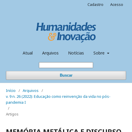
Cadastro
Acesso
Atual
Arquivos
Notícias
Sobre
Buscar
Início
/
Arquivos
/
v. 9 n. 26 (2022): Educação como reinvenção da vida no pós-
pandemia I
/
Artigos
MEMÓRIA METÁLICA E DISCURSO