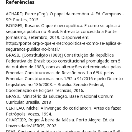
Referências
ACHARD, Pierre (Org.). O papel da memória. 4. Ed. Campinas –
SP: Pontes, 2015.
BORGES, Rosane. O que é necropolítica. E como se aplica à
segurança pública no Brasil. Entrevista concedida a Ponte
Jornalismo, setembro, 2019. Disponível em:
https://ponte.org/o-que-e-necropolitica-e-como-se-aplica-a-
seguranca-publica-no-brasil/
BRASIL. [Constituição (1988)] Constituição da República
Federativa do Brasil: texto constitucional promulgado em 5
de outubro de 1988, com as alterações determinadas pelas
Emendas Constitucionais de Revisão nos 1 a 6/94, pelas
Emendas Constitucionais nos 1/92 a 91/2016 e pelo Decreto
Legislativo no 186/2008. – Brasília: Senado Federal,
Coordenação de Edições Técnicas, 2016.
BRASIL. Ministério da Educação. Base Nacional Comum
Curricular. Brasília, 2018
CERTEAU, Michel. A invenção do cotidiano: 1, Artes de fazer.
Petrópolis: Vozes, 1994.
CHARTIER, Roger. À beira da falésia. Porto Alegre: Ed. da
Universidade/UFRGS, 2002.
DIAS, Cristiane. A poética do cotidiano da rede. Signo y Seña,