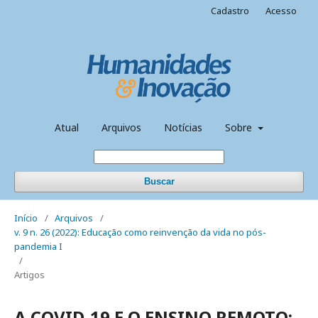
Cadastro
Acesso
Atual
Arquivos
Notícias
Sobre
Buscar
Início
/
Arquivos
/
v. 9 n. 26 (2022): Educação como reinvenção da vida no pós-
pandemia I
/
Artigos
A COVID-19 E O ENSINO REMOTO: