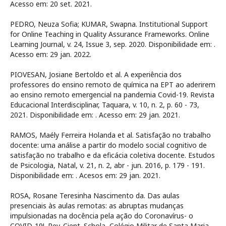
Acesso em: 20 set. 2021.
PEDRO, Neuza Sofia; KUMAR, Swapna. Institutional Support
for Online Teaching in Quality Assurance Frameworks. Online
Learning Journal, v. 24, Issue 3, sep. 2020. Disponibilidade em:
.
Acesso em: 29 jan. 2022.
PIOVESAN, Josiane Bertoldo et al. A experiência dos
professores do ensino remoto de química na EPT ao aderirem
ao ensino remoto emergencial na pandemia Covid-19. Revista
Educacional Interdisciplinar, Taquara, v. 10, n. 2, p. 60 - 73,
2021. Disponibilidade em:
. Acesso em: 29 jan. 2021.
RAMOS, Maély Ferreira Holanda et al. Satisfação no trabalho
docente: uma análise a partir do modelo social cognitivo de
satisfação no trabalho e da eficácia coletiva docente. Estudos
de Psicologia, Natal, v. 21, n. 2, abr - jun. 2016, p. 179 - 191.
Disponibilidade em:
. Acesos em: 29 jan. 2021.
ROSA, Rosane Teresinha Nascimento da. Das aulas
presenciais às aulas remotas: as abruptas mudanças
impulsionadas na docência pela ação do Coronavírus- o
COVID-19!. Rev. Cient. Schola, Colégio Militar de Santa Maria,