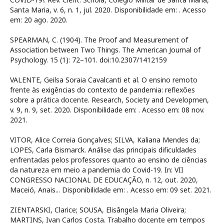
Santa Maria, v. 6, n. 1, jul. 2020. Disponibilidade em:
. Acesso
em: 20 ago. 2020.
SPEARMAN, C. (1904). The Proof and Measurement of
Association between Two Things. The American Journal of
Psychology. 15 (1): 72–101. doi:10.2307/1412159
VALENTE, Geilsa Soraia Cavalcanti et al. O ensino remoto
frente às exigências do contexto de pandemia: reflexões
sobre a prática docente. Research, Society and Developmen,
v. 9, n. 9, set. 2020. Disponibilidade em:
. Acesso em: 08 nov.
2021.
VITOR, Alice Correia Gonçalves; SILVA, Kaliana Mendes da;
LOPES, Carla Bismarck. Análise das principais dificuldades
enfrentadas pelos professores quanto ao ensino de ciências
da natureza em meio a pandemia do Covid-19. In: VII
CONGRESSO NACIONAL DE EDUCAÇÃO, n. 12, out. 2020,
Maceió, Anais... Disponibilidade em:
. Acesso em: 09 set. 2021.
ZIENTARSKI, Clarice; SOUSA, Elisângela Maria Oliveira;
MARTINS, Ivan Carlos Costa. Trabalho docente em tempos