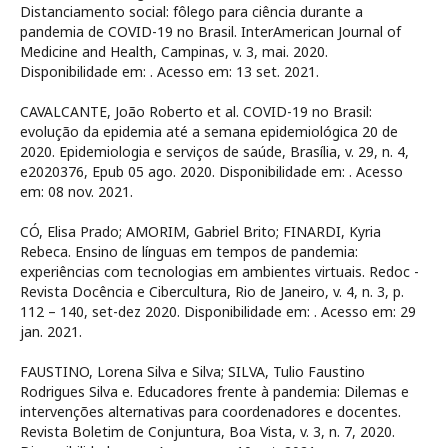
Distanciamento social: fôlego para ciência durante a
pandemia de COVID-19 no Brasil. InterAmerican Journal of
Medicine and Health, Campinas, v. 3, mai. 2020.
Disponibilidade em:
. Acesso em: 13 set. 2021.
CAVALCANTE, João Roberto et al. COVID-19 no Brasil:
evolução da epidemia até a semana epidemiológica 20 de
2020. Epidemiologia e serviços de saúde, Brasília, v. 29, n. 4,
e2020376, Epub 05 ago. 2020. Disponibilidade em:
. Acesso
em: 08 nov. 2021.
CÓ, Elisa Prado; AMORIM, Gabriel Brito; FINARDI, Kyria
Rebeca. Ensino de línguas em tempos de pandemia:
experiências com tecnologias em ambientes virtuais. Redoc -
Revista Docência e Cibercultura, Rio de Janeiro, v. 4, n. 3, p.
112 – 140, set-dez 2020. Disponibilidade em:
. Acesso em: 29
jan. 2021.
FAUSTINO, Lorena Silva e Silva; SILVA, Tulio Faustino
Rodrigues Silva e. Educadores frente à pandemia: Dilemas e
intervenções alternativas para coordenadores e docentes.
Revista Boletim de Conjuntura, Boa Vista, v. 3, n. 7, 2020.