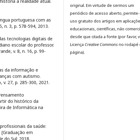
istória à realidade atual.
original. Em virtude de sermos um
periódico de acesso aberto, permite
língua portuguesa com as
uso gratuito dos artigos em aplicaçõ
 n. 3, p. 578-594, 2013.
educacionais, científicas, não comerci
desde que citada a fonte (por favor, v
as tecnologias digitais de
Licença
Creative Commons
no rodapé 
iano escolar do professor.
e, v. 8, n. 16, p. 99-
página).
ias da informação e
ianças com autismo.
 v. 27, p. 285-300, 2021.
 Pensamento
tir do histórico da
eira de Informática na
rofissionais da saúde:
ia [Graduação em
e do Sul; 2018.