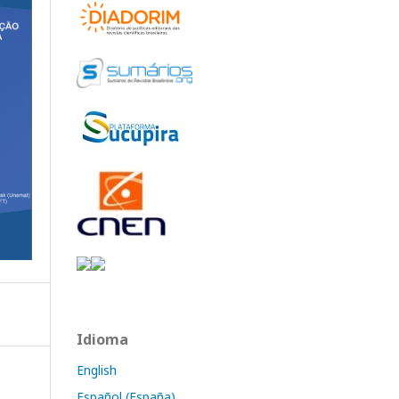
Idioma
English
Español (España)