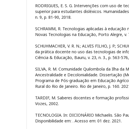
RODRIGUES, E. S. G. Intervenções com uso de tec
superior para estudantes disléxicos. Humanidades
n. 9, p. 81-90, 2018.
SCHRAMM, R. Tecnologias aplicadas à educação m
Novas Tecnologias na Educação, Porto Alegre, v. 7,
SCHUHMACHER, V. R. N.; ALVES FILHO, J. P.; SCHU
da prática docente no uso das tecnologias de in
Ciência & Educação, Bauru, v. 23, n. 3., p. 563-576
SILVA, R. M. Comunidade Quilombola da Ilha da 
Ancestralidade e Decolonialidade. Dissertação (
Programa de Pós-graduação em Educação Agrícola
Rural do Rio de Janeiro. Rio de Janeiro, p. 160. 202
TARDIF, M. Saberes docentes e formação profission
Vozes, 2002.
TECNOLOGIA. In: DICIONÁRIO Michaelis. São Pau
Disponibilidade em:
. Acesso em: 01 dez. 2021.