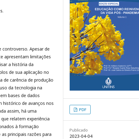
s.
 controverso. Apesar de
te apresentam limitações
sar a história da
plos de sua aplicação no
ia de carência de produção
 uso da tecnologia na
da em bases de dados
um histórico de avanços nos
PDF
inda assim, há uma
que relatem experiência
cionados à formação
Publicado
 as principais razões para
2023-04-04