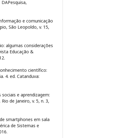
s. DAPesquisa,
e informação e comunicação
pio, São Leopoldo, v. 15,
ção: algumas considerações
vista Educação &
12.
onhecimento científico:
. 4. ed. Catanduva:
 sociais e aprendizagem:
io de Janeiro, v. 5, n. 3,
o de smartphones em sala
bérica de Sistemas e
016.