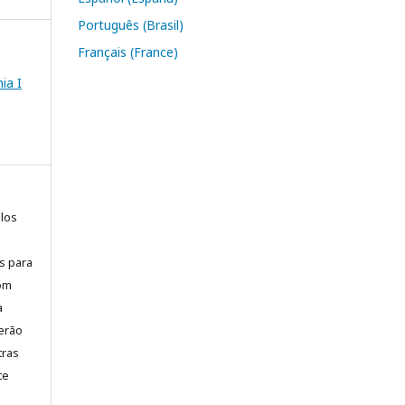
Português (Brasil)
Français (France)
ia I
elos
is para
com
a
erão
tras
te