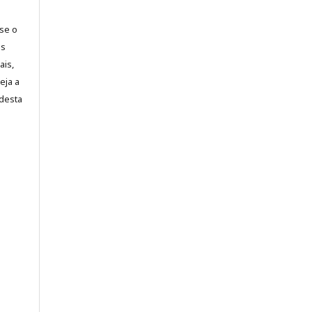
-se o
es
ais,
eja a
desta