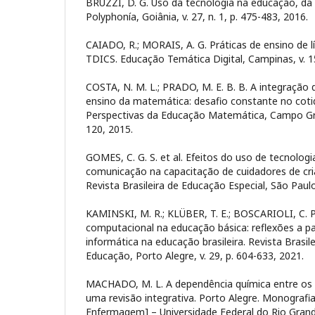
BRUZZI, D. G. Uso da tecnologia na educação, da h
Polyphonía, Goiânia, v. 27, n. 1, p. 475-483, 2016.
CAIADO, R.; MORAIS, A. G. Práticas de ensino de 
TDICS. Educação Temática Digital, Campinas, v. 15,
COSTA, N. M. L.; PRADO, M. E. B. B. A integração d
ensino da matemática: desafio constante no cotid
Perspectivas da Educação Matemática, Campo Grand
120, 2015.
GOMES, C. G. S. et al. Efeitos do uso de tecnolog
comunicação na capacitação de cuidadores de cr
Revista Brasileira de Educação Especial, São Paulo,
KAMINSKI, M. R.; KLÜBER, T. E.; BOSCARIOLI, C.
computacional na educação básica: reflexões a par
informática na educação brasileira. Revista Brasil
Educação, Porto Alegre, v. 29, p. 604-633, 2021.
MACHADO, M. L. A dependência química entre os p
uma revisão integrativa. Porto Alegre. Monograf
Enfermagem] – Universidade Federal do Rio Grand