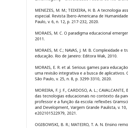
MENEZES, M. M.; TEIXEIRA, H. B. A tecnologia ass
especial. Revista Ibero-Americana de Humanidade
Paulo, v. 6, n. 12, p. 217-232, 2020.
MORAES, M. C. O paradigma educacional emergent
2011.
MORAES, M. C.; NAVAS, J. M. B. Complexidade e tr
educação. Rio de Janeiro: Editora Wak, 2010.
MORAIS, E. R. et al. Serious games para educação 
uma revisão integrativa e a busca de aplicativos. 
São Paulo, v. 25, n. 8, p. 3299-3310, 2020.
MOREIRA, F. J. F., CARDOSO, A. L.; CAVALCANTE, B
das tecnologias educacionais no contexto da pa
professor e a função da escola: reflexões Gramsc
and Development, Vargem Grande Paulista, v. 10, n
e202101522979, 2021.
OGIBOWSKI, B. R.; MATEIRO, T. A. N. Ensino rem