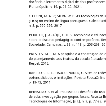
docência e letramento digital de dois professore
Florianópolis, v. 16, p. 01-22, 2021.
OTTONI, M. A. R.; SILVA, W. B. As tecnologias d
(TICs) no ensino de língua portuguesa. Caleidoscó
n. 3, p. 550-556, 2017.
PEIXOTO, J.; ARAÚJO, C. H. S. Tecnologia e educa
sobre o discurso pedagógico contemporâneo. Re
Sociedade, Campinas, v. 33, n. 118, p. 253-268, 20
PRESTES, M. L. M. A pesquisa e a construção do c
do planejamento aos textos, da escola à academia
Respel, 2012.
RABELO, C. R. L.; HAUGUENAUER, C. Sites de redes
potencialidades e limitações. Revista EducaOnline, R
p. 19-43, 2011.
REINALDO, F. et al. Impasse aos desafios do us
de aula: investigação por grupos focais. Revista I
Tecnologias de Informação, [s. l.], n. 9, p. 77-92, 2