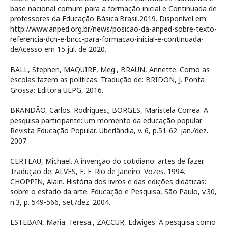
base nacional comum para a formação inicial e Continuada de
professores da Educação Básica.Brasil.2019. Disponível em:
http://www.anped.org.br/news/posicao-da-anped-sobre-texto-
referencia-dcn-e-bncc-para-formacao-inicial-e-continuada-
deAcesso em 15 jul. de 2020.
BALL, Stephen, MAQUIRE, Meg., BRAUN, Annette. Como as
escolas fazem as políticas. Tradução de: BRIDON, J. Ponta
Grossa: Editora UEPG, 2016.
BRANDÃO, Carlos. Rodrigues.; BORGES, Maristela Correa. A
pesquisa participante: um momento da educação popular.
Revista Educação Popular, Uberlândia, v. 6, p.51-62. jan./dez.
2007.
CERTEAU, Michael. A invenção do cotidiano: artes de fazer.
Tradução de: ALVES, E. F. Rio de Janeiro: Vozes. 1994.
CHOPPIN, Alain. História dos livros e das edições didáticas:
sobre o estado da arte. Educação e Pesquisa, São Paulo, v.30,
n.3, p. 549-566, set./dez. 2004.
ESTEBAN, Maria. Teresa., ZACCUR, Edwiges. A pesquisa como