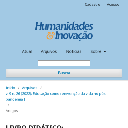
Cadastro
Acesso
Atual
Arquivos
Notícias
Sobre
Buscar
Início
/
Arquivos
/
v. 9 n. 26 (2022): Educação como reinvenção da vida no pós-
pandemia I
/
Artigos
LIVRO DIDÁTICO: