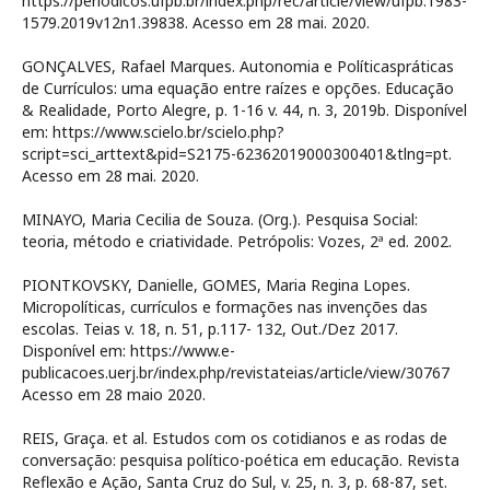
https://periodicos.ufpb.br/index.php/rec/article/view/ufpb.1983-
1579.2019v12n1.39838. Acesso em 28 mai. 2020.
GONÇALVES, Rafael Marques. Autonomia e Políticaspráticas
de Currículos: uma equação entre raízes e opções. Educação
& Realidade, Porto Alegre, p. 1-16 v. 44, n. 3, 2019b. Disponível
em: https://www.scielo.br/scielo.php?
script=sci_arttext&pid=S2175-62362019000300401&tlng=pt.
Acesso em 28 mai. 2020.
MINAYO, Maria Cecilia de Souza. (Org.). Pesquisa Social:
teoria, método e criatividade. Petrópolis: Vozes, 2ª ed. 2002.
PIONTKOVSKY, Danielle, GOMES, Maria Regina Lopes.
Micropolíticas, currículos e formações nas invenções das
escolas. Teias v. 18, n. 51, p.117- 132, Out./Dez 2017.
Disponível em: https://www.e-
publicacoes.uerj.br/index.php/revistateias/article/view/30767
Acesso em 28 maio 2020.
REIS, Graça. et al. Estudos com os cotidianos e as rodas de
conversação: pesquisa político-poética em educação. Revista
Reflexão e Ação, Santa Cruz do Sul, v. 25, n. 3, p. 68-87, set.