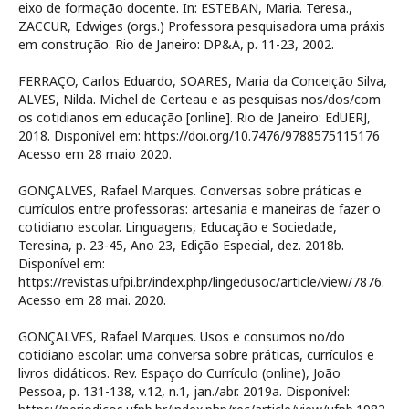
eixo de formação docente. In: ESTEBAN, Maria. Teresa.,
ZACCUR, Edwiges (orgs.) Professora pesquisadora uma práxis
em construção. Rio de Janeiro: DP&A, p. 11-23, 2002.
FERRAÇO, Carlos Eduardo, SOARES, Maria da Conceição Silva,
ALVES, Nilda. Michel de Certeau e as pesquisas nos/dos/com
os cotidianos em educação [online]. Rio de Janeiro: EdUERJ,
2018. Disponível em: https://doi.org/10.7476/9788575115176
Acesso em 28 maio 2020.
GONÇALVES, Rafael Marques. Conversas sobre práticas e
currículos entre professoras: artesania e maneiras de fazer o
cotidiano escolar. Linguagens, Educação e Sociedade,
Teresina, p. 23-45, Ano 23, Edição Especial, dez. 2018b.
Disponível em:
https://revistas.ufpi.br/index.php/lingedusoc/article/view/7876.
Acesso em 28 mai. 2020.
GONÇALVES, Rafael Marques. Usos e consumos no/do
cotidiano escolar: uma conversa sobre práticas, currículos e
livros didáticos. Rev. Espaço do Currículo (online), João
Pessoa, p. 131-138, v.12, n.1, jan./abr. 2019a. Disponível: