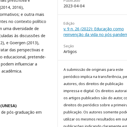
is prescritiva e
Publicado
2023-04-04
 (2014, 2016),
ormativos; e outra mais
entes no contexto político
Edição
 uma diversidade de
v. 9 n. 26 (2022): Educação como
reinvenção da vida no pós-pandem
iculadas às discussões de
2), e Goergen (2013),
Seção
ratar das perspectivas e
Artigos
 educacional, pretende-
e podem influenciar a
A submissão de originais para este
o acadêmica.
periódico implica na transferência, p
autores, dos direitos de publicação
impressa e digital. Os direitos autora
os artigos publicados são do autor, 
direitos do periódico sobre a primeir
 (UNESA)
publicação. Os autores somente pod
 de pós-graduação em
utilizar os mesmos resultados em ou
publicações indicando claramente es