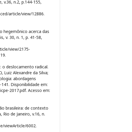
 v.36, n.2, p.144-155,
aced/article/view/12886.
so hegemônico acerca das
 v. 30, n. 1, p. 41-58,
ticle/view/2175-
19.
 o deslocamento radical.
 Luiz Alexandre da Silva;
ologia: abordagens
4-141. Disponibilidade em:
ticpe-2017.pdf. Acesso em:
o brasileira: de contexto
io de Janeiro, v.16, n.
le/viewArticle/6002.