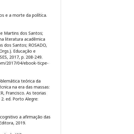
 e a morte da política.
le Martins dos Santos;
na literatura acadêmica
tins dos Santos; ROSADO,
(Orgs.). Educação e
ESES, 2017, p. 208-249.
.com/2017/04/ebook-ticpe-
oblemática teórica da
técnica na era das massas:
ER, Francisco. As teorias
 2. ed. Porto Alegre:
cognitivo a afirmação das
Editora, 2019.