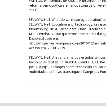
SANTOS, Boaventura de Souza. A universidade no
reforma democrática e emancipatória da Universi
2011.
SELWYN, Neil. What do we mean by ‘education’ and
SELWYN, Neil. Education and Technology: key issu
Bloomsbury, 2014. Edição para Kindle. Tradução p
M. S. Ferreira: “O que queremos dizer com ‘Educaçã
Disponibilidade em:
https://ticpe.files.wordpress.com/2016/12/neil_se
Acesso em: 20 jul. 2019.
SELWYN, Neil. Um panorama dos estudos crítico
tecnologias digitais. In: ROCHA, Cláudia H.; EL K
Joel A. (Orgs.). Diálogos sobre tecnologia educacio
mobilidade e práticas translíngues. Campinas: Pont