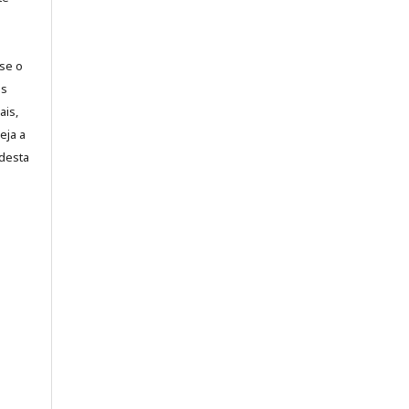
-se o
es
ais,
eja a
desta