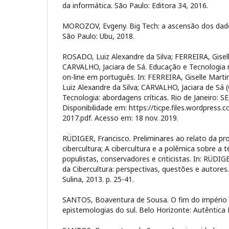
da informática. São Paulo: Editora 34, 2016.
MOROZOV, Evgeny. Big Tech: a ascensão dos dados
São Paulo: Ubu, 2018.
ROSADO, Luiz Alexandre da Silva; FERREIRA, Gisel
CARVALHO, Jaciara de Sá. Educação e Tecnologia 
on-line em português. In: FERREIRA, Giselle Mar
Luiz Alexandre da Silva; CARVALHO, Jaciara de Sá 
Tecnologia: abordagens críticas. Rio de Janeiro: S
Disponibilidade em: https://ticpe.files.wordpress
2017.pdf. Acesso em: 18 nov. 2019.
RÜDIGER, Francisco. Preliminares ao relato da pr
cibercultura; A cibercultura e a polêmica sobre a 
populistas, conservadores e criticistas. In: RÜDIG
da Cibercultura: perspectivas, questões e autores.
Sulina, 2013. p. 25-41.
SANTOS, Boaventura de Sousa. O fim do império 
epistemologias do sul. Belo Horizonte: Autêntica 