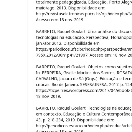
totalmente pedagogizada. Educação, Porto Alegre,
maio/ago. 2013. Disponibilidade em:
http://revistaseletronicas.pucrs.br/ojs/index.php/f
Acesso em: 18 nov. 2019.
BARRETO, Raquel Goulart. Uma análise do discur
tecnologias na educação. Perspectiva, Florianópolis,
jan./abr. 2012. Disponibilidade em:
https://periodicos.ufsc.br/index.php/perspectiva/ar
795X.2012v30n1p41/21907. Acesso em: 18 nov. 20
BARRETO, Raquel Goulart. Objetos como sujeitos:
In: FERREIRA, Giselle Martins dos Santos; ROSADO,
CARVALHO, Jaciara de Sá (Orgs.). Educação e tecn
críticas. Rio de Janeiro: SESES/UNESA, 2017. p. 12
https://ticpe.files.wordpress.com/2017/04/ebook-
18 nov. 2019.
BARRETO, Raquel Goulart. Tecnologias na educaçã
em contexto. Educação e Cultura Contemporânea, R
43, p. 218-234, 2019. Disponibilidade em:
http://periodicos.estacio.br/index.php/reeduc/artic
Acesso em: 18 nov. 2019.