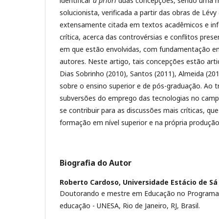
identificar
a priori
duas concepções, sendo uma ma
solucionista, verificada a partir das obras de Lévy
extensamente citada em textos acadêmicos e inf
crítica, acerca das controvérsias e conflitos pres
em que estão envolvidas, com fundamentação em
autores. Neste artigo, tais concepções estão art
Dias Sobrinho (2010), Santos (2011), Almeida (201
sobre o ensino superior e de pós-graduação. Ao t
subversões do emprego das tecnologias no campo
se contribuir para as discussões mais críticas, qu
formação em nível superior e na própria produçã
Biografia do Autor
Roberto Cardoso,
Universidade Estácio de Sá
Doutorando e mestre em Educação no Programa
educação - UNESA, Rio de Janeiro, RJ, Brasil.