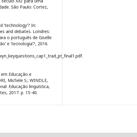
 século XXI: para uma
dade. São Paulo: Cortez,
 ‘technology’? In:
es and debates. Londres:
ara o português de Giselle
o’ e ‘tecnologia’?, 2016.
lwyn_keyquestions_cap1_trad_pt_final1.pdf.
s em Educação e
ADRI, Michele S.; WINDLE,
nal: Educação linguística,
es, 2017. p. 15-40.