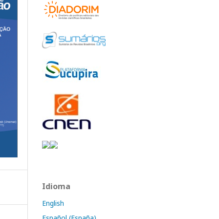
Idioma
English
Español (España)