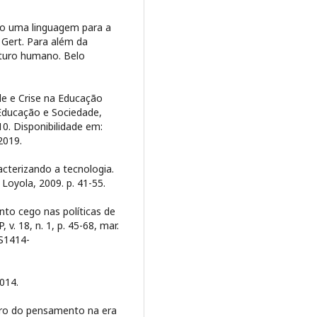
do uma linguagem para a
Gert. Para além da
turo humano. Belo
e e Crise na Educação
. Educação e Sociedade,
10. Disponibilidade em:
2019.
acterizando a tecnologia.
 Loyola, 2009. p. 41-55.
o cego nas políticas de
v. 18, n. 1, p. 45-68, mar.
/S1414-
2014.
uturo do pensamento na era