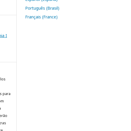
Português (Brasil)
Français (France)
ia I
elos
is para
com
a
erão
tras
te