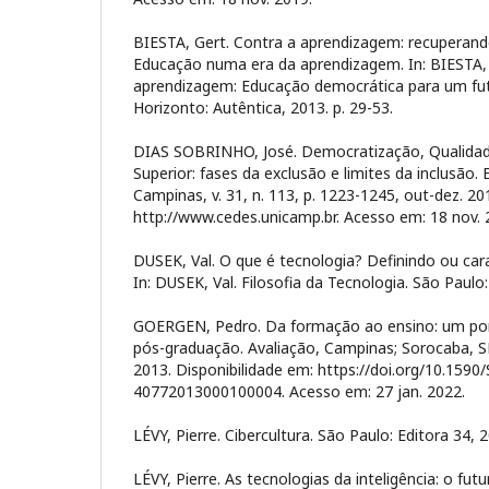
BIESTA, Gert. Contra a aprendizagem: recuperan
Educação numa era da aprendizagem. In: BIESTA, 
aprendizagem: Educação democrática para um fu
Horizonto: Autêntica, 2013. p. 29-53.
DIAS SOBRINHO, José. Democratização, Qualidad
Superior: fases da exclusão e limites da inclusão
Campinas, v. 31, n. 113, p. 1223-1245, out-dez. 20
http://www.cedes.unicamp.br. Acesso em: 18 nov. 
DUSEK, Val. O que é tecnologia? Definindo ou car
In: DUSEK, Val. Filosofia da Tecnologia. São Paulo:
GOERGEN, Pedro. Da formação ao ensino: um pont
pós-graduação. Avaliação, Campinas; Sorocaba, SP, 
2013. Disponibilidade em: https://doi.org/10.1590
40772013000100004. Acesso em: 27 jan. 2022.
LÉVY, Pierre. Cibercultura. São Paulo: Editora 34, 
LÉVY, Pierre. As tecnologias da inteligência: o f