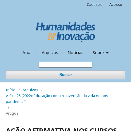
Cadastro
Acesso
Atual
Arquivos
Notícias
Sobre
Buscar
Início
/
Arquivos
/
v. 9 n. 26 (2022): Educação como reinvenção da vida no pós-
pandemia I
/
Artigos
AÇÃO AFIRMATIVA NOS CURSOS