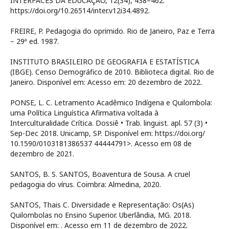
INTERFACES DA EDUCAÇÃO, 12(34), 438–462.
https://doi.org/10.26514/inter.v12i34.4892.
FREIRE, P. Pedagogia do oprimido. Rio de Janeiro, Paz e Terra
– 29ª ed. 1987.
INSTITUTO BRASILEIRO DE GEOGRAFIA E ESTATÍSTICA
(IBGE). Censo Demográfico de 2010. Biblioteca digital. Rio de
Janeiro. Disponível em:
Acesso em: 20 dezembro de 2022.
PONSE, L. C. Letramento Acadêmico Indígena e Quilombola:
uma Política Linguística Afirmativa voltada à
Interculturalidade Crítica. Dossiê • Trab. linguist. apl. 57 (3) •
Sep-Dec 2018. Unicamp, SP. Disponível em: https://doi.org/
10.1590/0103181386537 44444791>. Acesso em 08 de
dezembro de 2021.
SANTOS, B. S. SANTOS, Boaventura de Sousa. A cruel
pedagogia do vírus. Coimbra: Almedina, 2020.
SANTOS, Thais C. Diversidade e Representação: Os(As)
Quilombolas no Ensino Superior. Uberlândia, MG. 2018.
Disponível em:
. Acesso em 11 de dezembro de 2022.