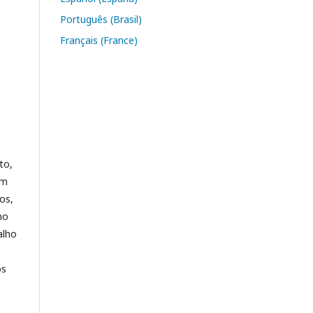
Português (Brasil)
Français (France)
to,
em
os,
no
alho
os