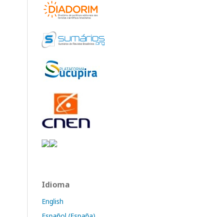
Idioma
English
Español (España)