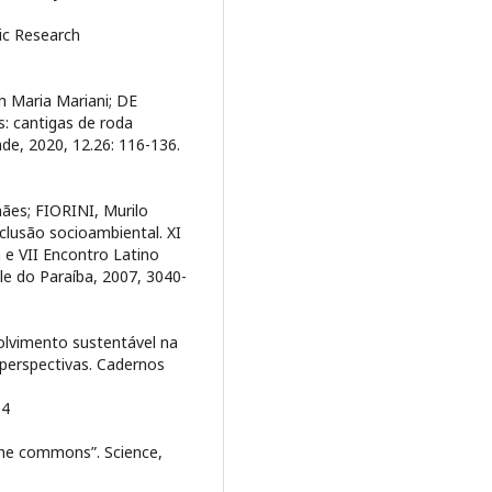
ic Research
h Maria Mariani; DE
s: cantigas de roda
de, 2020, 12.26: 116-136.
ães; FIORINI, Murilo
clusão socioambiental. XI
 e VII Encontro Latino
e do Paraíba, 2007, 3040-
vimento sustentável na
 perspectivas. Cadernos
04
the commons”. Science,