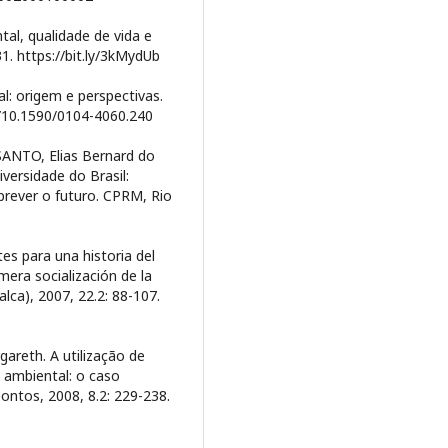
al, qualidade de vida e
1. https://bit.ly/3kMydUb
: origem e perspectivas.
g/10.1590/0104-4060.240
SANTO, Elias Bernard do
iversidade do Brasil:
prever o futuro. CPRM, Rio
 para una historia del
mera socialización de la
alca), 2007, 22.2: 88-107.
areth. A utilização de
ambiental: o caso
ontos, 2008, 8.2: 229-238.