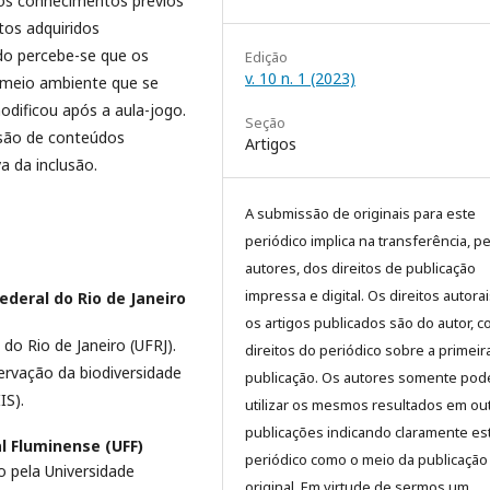
 os conhecimentos prévios
os adquiridos
do percebe-se que os
Edição
v. 10 n. 1 (2023)
 meio ambiente que se
dificou após a aula-jogo.
Seção
ssão de conteúdos
Artigos
a da inclusão.
A submissão de originais para este
periódico implica na transferência, p
autores, dos direitos de publicação
impressa e digital. Os direitos autora
ederal do Rio de Janeiro
os artigos publicados são do autor, 
do Rio de Janeiro (UFRJ).
direitos do periódico sobre a primeir
ervação da biodiversidade
publicação. Os autores somente pod
IS).
utilizar os mesmos resultados em ou
publicações indicando claramente es
l Fluminense (UFF)
periódico como o meio da publicação
o pela Universidade
original. Em virtude de sermos um