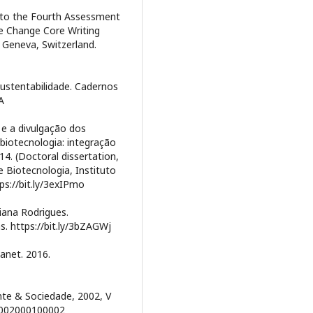
I to the Fourth Assessment
e Change Core Writing
, Geneva, Switzerland.
ustentabilidade. Cadernos
A
e a divulgação dos
 biotecnologia: integração
014. (Doctoral dissertation,
 Biotecnologia, Instituto
ps://bit.ly/3exIPmo
iana Rodrigues.
. https://bit.ly/3bZAGWj
lanet. 2016.
e & Sociedade, 2002, V
X2002000100002