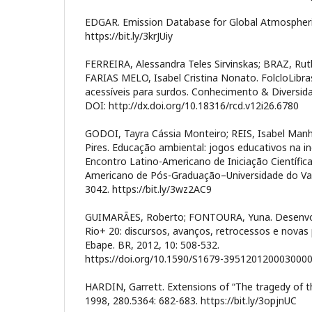
EDGAR. Emission Database for Global Atmospher
https://bit.ly/3krJUiy
FERREIRA, Alessandra Teles Sirvinskas; BRAZ, Rut
FARIAS MELO, Isabel Cristina Nonato. FolcloLibra
acessíveis para surdos. Conhecimento & Diversida
DOI: http://dx.doi.org/10.18316/rcd.v12i26.6780
GODOI, Tayra Cássia Monteiro; REIS, Isabel Manh
Pires. Educação ambiental: jogos educativos na in
Encontro Latino-Americano de Iniciação Científica
Americano de Pós-Graduação–Universidade do Val
3042. https://bit.ly/3wz2AC9
GUIMARÃES, Roberto; FONTOURA, Yuna. Desenvol
Rio+ 20: discursos, avanços, retrocessos e novas
Ebape. BR, 2012, 10: 508-532.
https://doi.org/10.1590/S1679-395120120003000
HARDIN, Garrett. Extensions of “The tragedy of 
1998, 280.5364: 682-683. https://bit.ly/3opjnUC