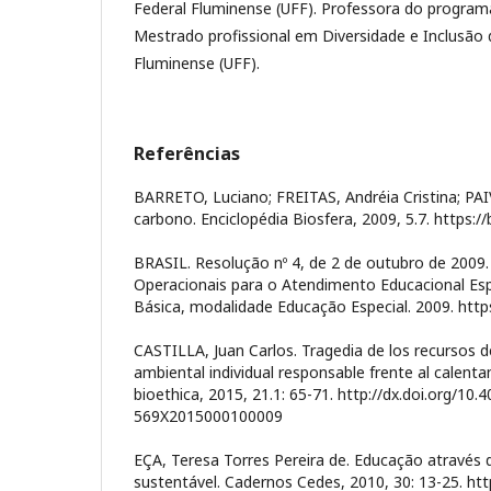
Federal Fluminense (UFF). Professora do progra
Mestrado profissional em Diversidade e Inclusão 
Fluminense (UFF).
Referências
BARRETO, Luciano; FREITAS, Andréia Cristina; PAIV
carbono. Enciclopédia Biosfera, 2009, 5.7. https://
BRASIL. Resolução nº 4, de 2 de outubro de 2009. I
Operacionais para o Atendimento Educacional Es
Básica, modalidade Educação Especial. 2009. https
CASTILLA, Juan Carlos. Tragedia de los recursos 
ambiental individual responsable frente al calenta
bioethica, 2015, 21.1: 65-71. http://dx.doi.org/10.
569X2015000100009
EÇA, Teresa Torres Pereira de. Educação através 
sustentável. Cadernos Cedes, 2010, 30: 13-25. htt