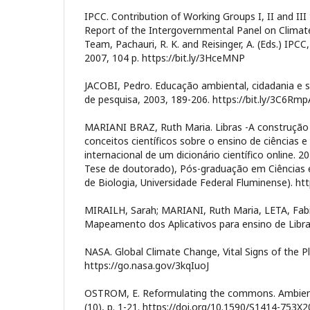
IPCC. Contribution of Working Groups I, II and II
Report of the Intergovernmental Panel on Climat
Team, Pachauri, R. K. and Reisinger, A. (Eds.) IPCC
2007, 104 p. https://bit.ly/3HceMNP
JACOBI, Pedro. Educação ambiental, cidadania e s
de pesquisa, 2003, 189-206. https://bit.ly/3C6Rmp
MARIANI BRAZ, Ruth Maria. Libras -A construção 
conceitos científicos sobre o ensino de ciências e
internacional de um dicionário científico online. 2
Tese de doutorado), Pós-graduação em Ciências e
de Biologia, Universidade Federal Fluminense). htt
MIRAILH, Sarah; MARIANI, Ruth Maria, LETA, Fab
Mapeamento dos Aplicativos para ensino de Libras
NASA. Global Climate Change, Vital Signs of the P
https://go.nasa.gov/3kqIuoJ
OSTROM, E. Reformulating the commons. Ambient
(10), p. 1-21. https://doi.org/10.1590/S1414-753