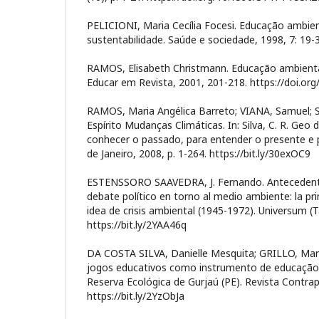
PELICIONI, Maria Cecília Focesi. Educação ambient
sustentabilidade. Saúde e sociedade, 1998, 7: 19-3
RAMOS, Elisabeth Christmann. Educação ambiental
Educar em Revista, 2001, 201-218. https://doi.or
RAMOS, Maria Angélica Barreto; VIANA, Samuel; 
Espírito Mudanças Climáticas. In: Silva, C. R. Geo d
conhecer o passado, para entender o presente e 
de Janeiro, 2008, p. 1-264. https://bit.ly/30exOC9
ESTENSSORO SAAVEDRA, J. Fernando. Antecedentes
debate político en torno al medio ambiente: la pri
idea de crisis ambiental (1945-1972). Universum (T
https://bit.ly/2YAA46q
DA COSTA SILVA, Danielle Mesquita; GRILLO, Marg
jogos educativos como instrumento de educação 
Reserva Ecológica de Gurjaú (PE). Revista Contrap
https://bit.ly/2YzObJa