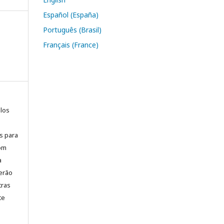
Español (España)
Português (Brasil)
Français (France)
elos
is para
com
a
erão
tras
te