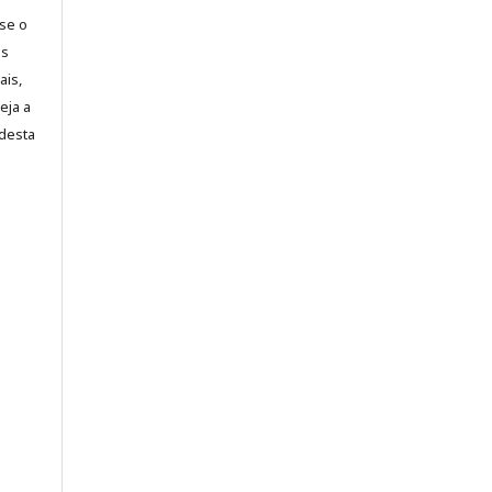
-se o
es
ais,
eja a
desta