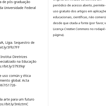
ma de pós-graduação
periódico de acesso aberto, permite
da Universidade Federal
uso gratuito dos artigos em aplicaçõ
educacionais, científicas, não comerci
desde que citada a fonte (por favor, v
Licença
Creative Commons
no rodapé 
página).
A, Lígia. Sequestro de
bit.ly/3FlU7FF
nstitui Diretrizes
pecializado na Educação
://bit.ly/37939qr
de uso común y ética
miento global. Acta
4067/S1726-
da arte para um futuro
ps://bit.ly/3n6ztmC