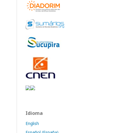
Idioma
English
Español (España)