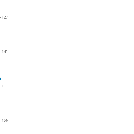
-127
-145
A
-155
-166