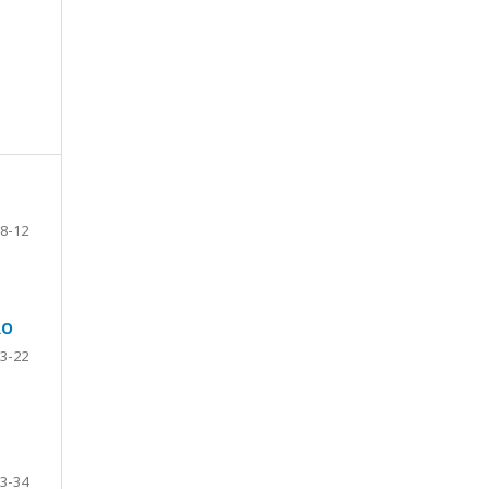
8-12
RO
3-22
3-34