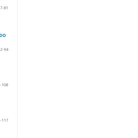
7-81
NDO
2-94
-108
-117