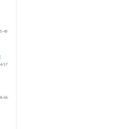
5-43
C
4-57
8-66