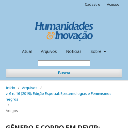
Cadastro
Acesso
Atual
Arquivos
Notícias
Sobre
Buscar
Início
/
Arquivos
/
v. 6 n. 16 (2019): Edição Especial: Epistemologias e Feminismos
negros
/
Artigos
GÊNERO E CORPO EM DEVIR: