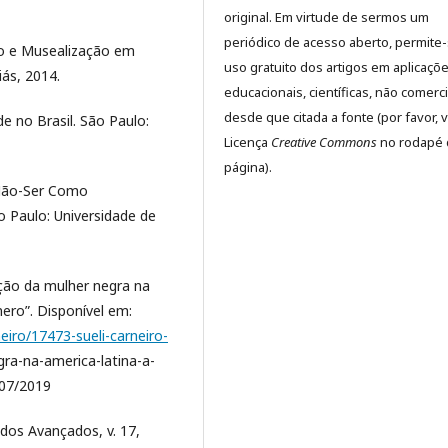
original. Em virtude de sermos um
periódico de acesso aberto, permite
o e Musealização em
uso gratuito dos artigos em aplicaçõ
iás, 2014.
educacionais, científicas, não comerci
desde que citada a fonte (por favor, v
 no Brasil. São Paulo:
Licença
Creative Commons
no rodapé 
página).
Não-Ser Como
 Paulo: Universidade de
ação da mulher negra na
ero”. Disponível em:
eiro/17473-sueli-carneiro-
ra-na-america-latina-a-
/07/2019
dos Avançados, v. 17,