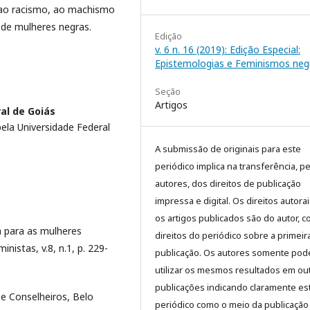
e ao racismo, ao machismo
 de mulheres negras.
Edição
v. 6 n. 16 (2019): Edição Especial:
Epistemologias e Feminismos neg
Seção
Artigos
al de Goiás
la Universidade Federal
A submissão de originais para este
periódico implica na transferência, p
autores, dos direitos de publicação
impressa e digital. Os direitos autora
os artigos publicados são do autor, 
a para as mulheres
direitos do periódico sobre a primeir
nistas, v.8, n.1, p. 229-
publicação. Os autores somente pod
utilizar os mesmos resultados em ou
publicações indicando claramente es
e Conselheiros, Belo
periódico como o meio da publicação