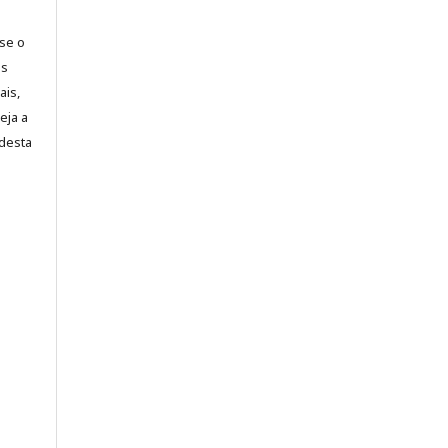
-se o
es
ais,
eja a
desta