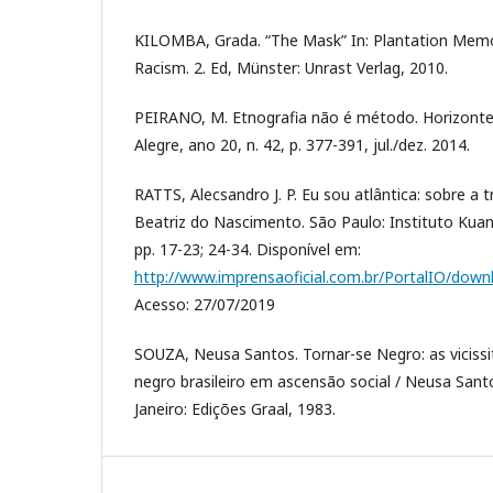
KILOMBA, Grada. “The Mask” In: Plantation Memo
Racism. 2. Ed, Münster: Unrast Verlag, 2010.
PEIRANO, M. Etnografia não é método. Horizonte
Alegre, ano 20, n. 42, p. 377-391, jul./dez. 2014.
RATTS, Alecsandro J. P. Eu sou atlântica: sobre a t
Beatriz do Nascimento. São Paulo: Instituto Kuan
pp. 17-23; 24-34. Disponível em:
http://www.imprensaoficial.com.br/PortalIO/downl
Acesso: 27/07/2019
SOUZA, Neusa Santos. Tornar-se Negro: as vicissi
negro brasileiro em ascensão social / Neusa Santo
Janeiro: Edições Graal, 1983.