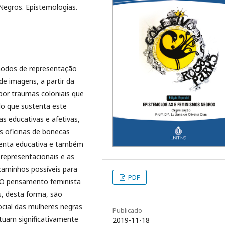
egros. Epistemologias.
 modos de representação
e imagens, a partir da
por traumas coloniais que
o que sustenta este
s educativas e afetivas,
s oficinas de bonecas
menta educativa e também
 representacionais e as
caminhos possíveis para
PDF
. O pensamento feminista
, desta forma, são
ocial das mulheres negras
Publicado
tuam significativamente
2019-11-18