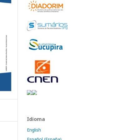
Idioma
English
Español (España)