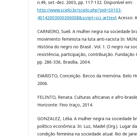
n.49, set.-dez. 2003, pp. 117-132. Disponível em:
http://www.scielo.br/scielo.php?pid=S0103-
40142003000300008&script=sci_arttext
Acesso: A
CARNEIRO, Sueli. A mulher negra na sociedade bras
movimento feminista na luta anti-racista In: MU
História do negro no Brasil . Vol. 1. O negro na soc
resistência, participação, contribuição. Fundação
pp. 286-336, Brasília, 2004.
EVARISTO, Conceição. Becos da memória. Belo Ho
2006.
FELINTO, Renata. Culturas africanas e afro-brasile
Horizonte: Fino traço, 2014.
GONZALEZ, Lélia. A mulher negra na sociedade b
político econômica. In: Luz, Madel (Org.). Lugar d
condição feminina na sociedade atual. Rio de Janei