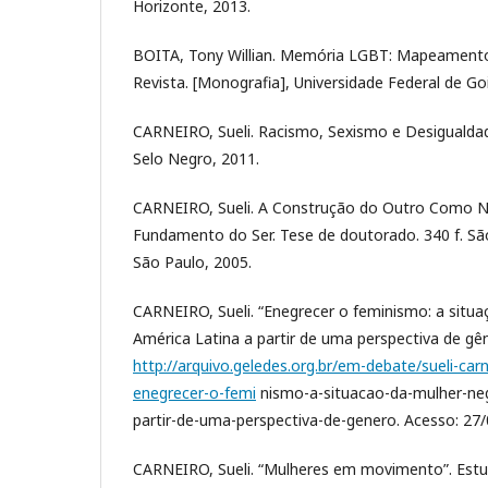
Horizonte, 2013.
BOITA, Tony Willian. Memória LGBT: Mapeament
Revista. [Monografia], Universidade Federal de Go
CARNEIRO, Sueli. Racismo, Sexismo e Desigualdade
Selo Negro, 2011.
CARNEIRO, Sueli. A Construção do Outro Como 
Fundamento do Ser. Tese de doutorado. 340 f. São
São Paulo, 2005.
CARNEIRO, Sueli. “Enegrecer o feminismo: a situ
América Latina a partir de uma perspectiva de gên
http://arquivo.geledes.org.br/em-debate/sueli-carn
enegrecer-o-femi
nismo-a-situacao-da-mulher-neg
partir-de-uma-perspectiva-de-genero. Acesso: 27
CARNEIRO, Sueli. “Mulheres em movimento”. Estu