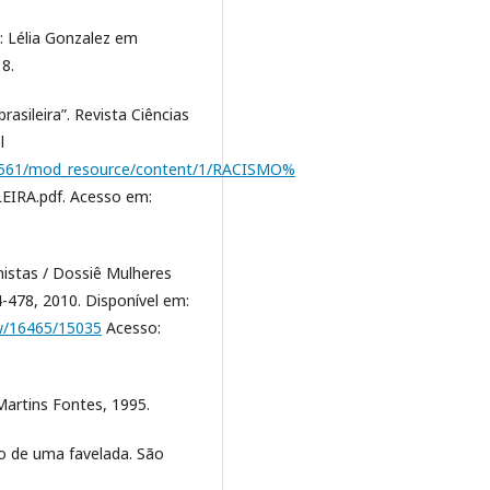
: Lélia Gonzalez em
8.
asileira”. Revista Ciências
l
p/247561/mod_resource/content/1/RACISMO%
RA.pdf. Acesso em:
nistas / Dossiê Mulheres
64-478, 2010. Disponível em:
iew/16465/15035
Acesso:
Martins Fontes, 1995.
io de uma favelada. São