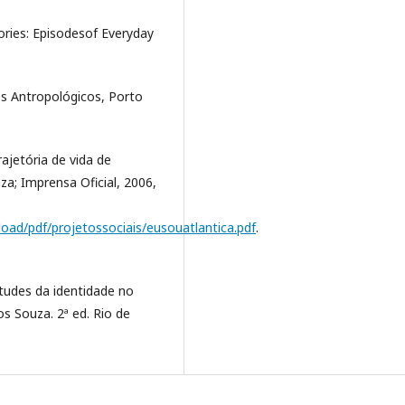
ries: Episodesof Everyday
s Antropológicos, Porto
rajetória de vida de
za; Imprensa Oficial, 2006,
oad/pdf/projetossociais/eusouatlantica.pdf
.
tudes da identidade no
s Souza. 2ª ed. Rio de