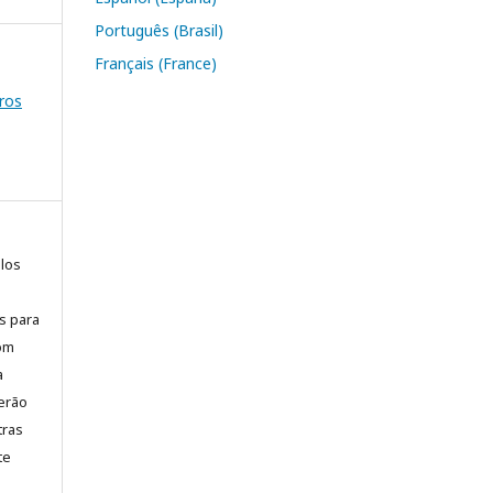
Português (Brasil)
Français (France)
ros
elos
is para
com
a
erão
tras
te