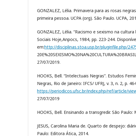
GONZALEZ, Lélia. Primavera para as rosas negras
primeira pessoa. UCPA (org). São Paulo. UCPA, 201
GONZALEZ, Lélia. “Racismo e sexismo na cultura br
Sociais Hoje,Anpocs, 1984, pp. 223-244. Disponíve
em:
http://disciplinas.stoa.usp.br/pluginfile.ph
20E%20SEXISMO%20NA%20CULTURA%20BRASILEI
27/07/2019.
HOOKS, Bell. “Intelectuais Negras”. Estudos Femi
Negras, Rio de Janeiro: IFCS/ UFRJ, v. 3, n. 2, p. 4
https://periodicos.ufsc.br/index.php/ref/article/v
27/07/2019
HOOKS, Bell. Ensinando a transgredir. São Paulo: 
JESUS, Carolina Maria de. Quarto de despejo: diár
Paulo: Editora Ática, 2014.