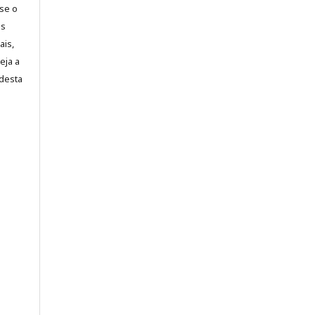
-se o
es
ais,
eja a
desta