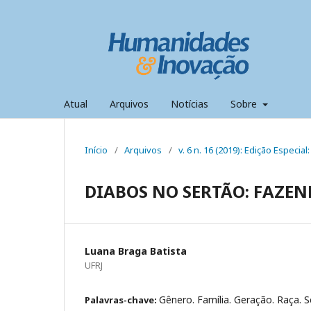
Atual
Arquivos
Notícias
Sobre
Início
/
Arquivos
/
v. 6 n. 16 (2019): Edição Especi
DIABOS NO SERTÃO: FAZEN
Luana Braga Batista
UFRJ
Gênero. Família. Geração. Raça. S
Palavras-chave: