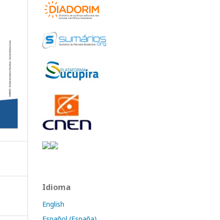
Idioma
English
Español (España)