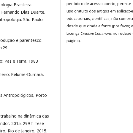
periódico de acesso aberto, permite
logia Brasileira
uso gratuito dos artigos em aplicaçõ
z Fernando Dias Duarte.
educacionais, científicas, não comerci
antropologia. São Paulo:
desde que citada a fonte (por favor, v
Licença
Creative Commons
no rodapé 
produção e parentesco:
página).
n.29
o: Paz e Terra. 1983
aneiro: Relume-Dumará,
s Antropológicos, Porto
trabalho na dinâmica das
ndo”. 2015. 299 f. Tese
ro, Rio de Janeiro, 2015.