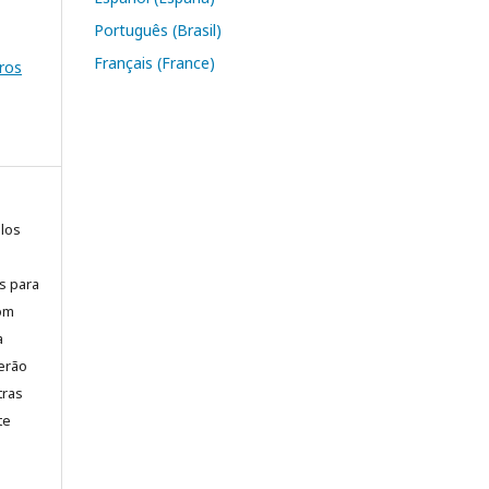
Português (Brasil)
Français (France)
ros
elos
is para
com
a
erão
tras
te