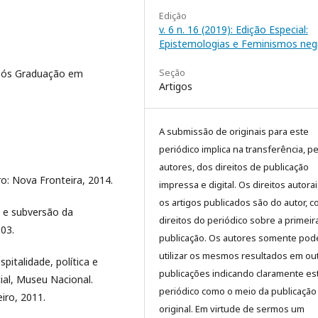
Edição
v. 6 n. 16 (2019): Edição Especial:
Epistemologias e Feminismos neg
Seção
Pós Graduação em
Artigos
A submissão de originais para este
periódico implica na transferência, p
autores, dos direitos de publicação
o: Nova Fronteira, 2014.
impressa e digital. Os direitos autora
os artigos publicados são do autor, 
 e subversão da
direitos do periódico sobre a primeir
003.
publicação. Os autores somente pod
utilizar os mesmos resultados em ou
pitalidade, política e
publicações indicando claramente es
al, Museu Nacional.
periódico como o meio da publicação
eiro, 2011.
original. Em virtude de sermos um