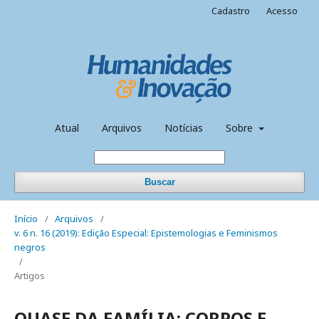
Cadastro
Acesso
Atual
Arquivos
Notícias
Sobre
Buscar
Início
/
Arquivos
/
v. 6 n. 16 (2019): Edição Especial: Epistemologias e Feminismos
negros
/
Artigos
QUASE DA FAMÍLIA: CORPOS E