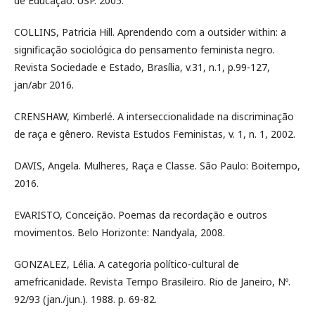
de Educação. USP. 2005.
COLLINS, Patricia Hill. Aprendendo com a outsider within: a
significação sociológica do pensamento feminista negro.
Revista Sociedade e Estado, Brasília, v.31, n.1, p.99-127,
jan/abr 2016.
CRENSHAW, Kimberlé. A interseccionalidade na discriminação
de raça e gênero. Revista Estudos Feministas, v. 1, n. 1, 2002.
DAVIS, Angela. Mulheres, Raça e Classe. São Paulo: Boitempo,
2016.
EVARISTO, Conceição. Poemas da recordação e outros
movimentos. Belo Horizonte: Nandyala, 2008.
GONZALEZ, Lélia. A categoria político-cultural de
amefricanidade. Revista Tempo Brasileiro. Rio de Janeiro, Nº.
92/93 (jan./jun.). 1988. p. 69-82.