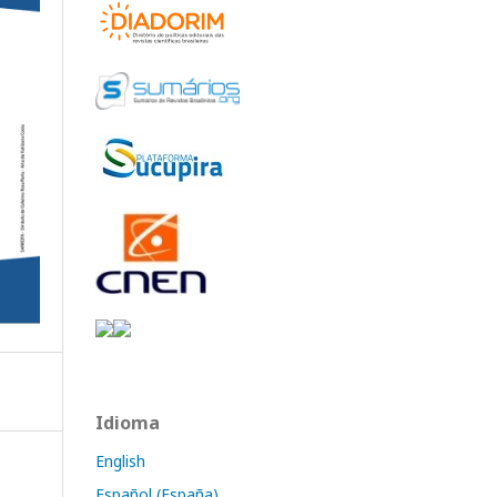
Idioma
English
Español (España)