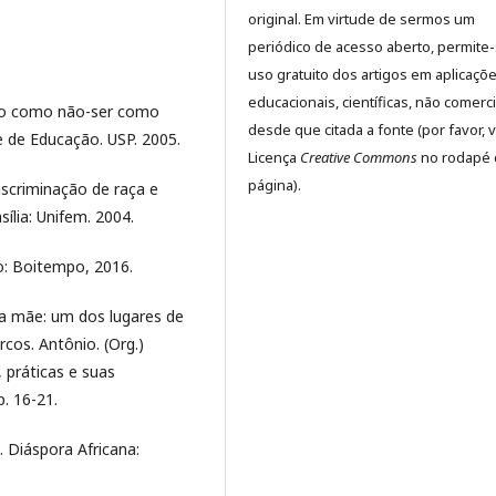
original. Em virtude de sermos um
periódico de acesso aberto, permite
uso gratuito dos artigos em aplicaçõ
educacionais, científicas, não comerci
tro como não-ser como
desde que citada a fonte (por favor, v
 de Educação. USP. 2005.
Licença
Creative Commons
no rodapé 
página).
iscriminação de raça e
ília: Unifem. 2004.
o: Boitempo, 2016.
a mãe: um dos lugares de
cos. Antônio. (Org.)
 práticas e suas
. 16-21.
 Diáspora Africana: