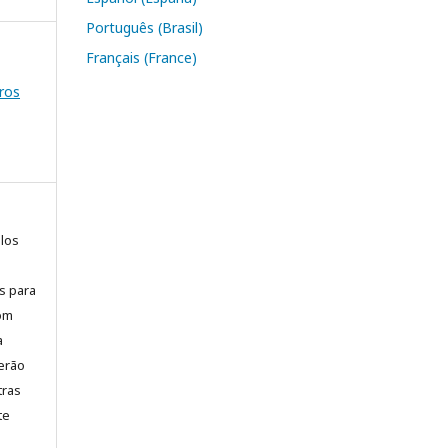
Português (Brasil)
Français (France)
ros
elos
is para
com
a
erão
tras
te