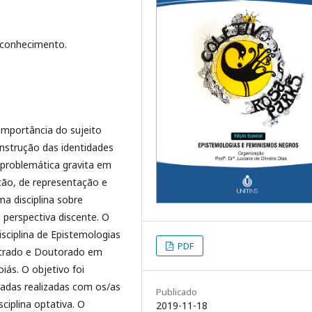
econhecimento.
importância do sujeito
onstrução das identidades
problemática gravita em
ção, de representação e
a disciplina sobre
 perspectiva discente. O
ciplina de Epistemologias
PDF
strado e Doutorado em
iás. O objetivo foi
uradas realizadas com os/as
Publicado
ciplina optativa. O
2019-11-18