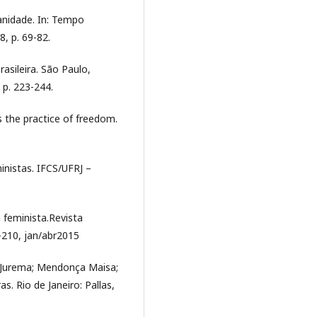
anidade. In: Tempo
8, p. 69-82.
asileira. São Paulo,
 p. 223-244.
 the practice of freedom.
inistas. IFCS/UFRJ –
 feminista.Revista
93-210, jan/abr2015
kJurema; Mendonça Maisa;
s. Rio de Janeiro: Pallas,