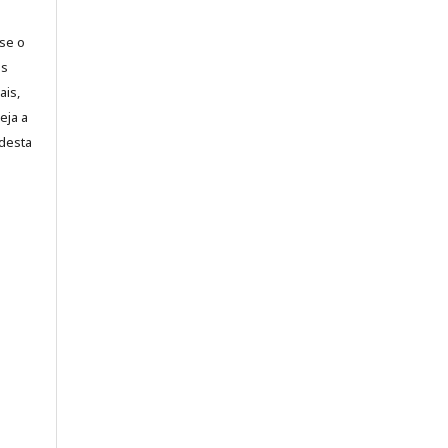
-se o
es
ais,
eja a
desta