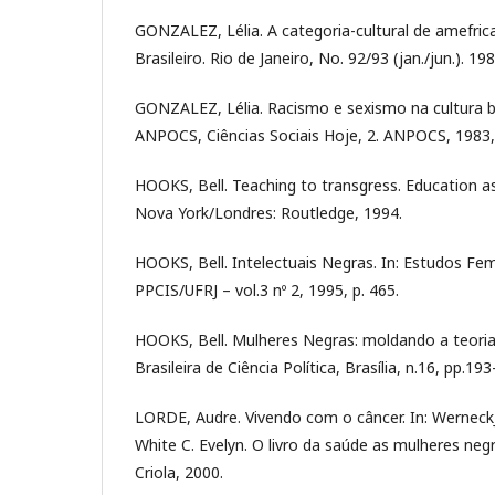
GONZALEZ, Lélia. A categoria-cultural de amefric
Brasileiro. Rio de Janeiro, No. 92/93 (jan./jun.). 198
GONZALEZ, Lélia. Racismo e sexismo na cultura br
ANPOCS, Ciências Sociais Hoje, 2. ANPOCS, 1983,
HOOKS, Bell. Teaching to transgress. Education as
Nova York/Londres: Routledge, 1994.
HOOKS, Bell. Intelectuais Negras. In: Estudos Fem
PPCIS/UFRJ – vol.3 nº 2, 1995, p. 465.
HOOKS, Bell. Mulheres Negras: moldando a teoria
Brasileira de Ciência Política, Brasília, n.16, pp.1
LORDE, Audre. Vivendo com o câncer. In: Wernec
White C. Evelyn. O livro da saúde as mulheres negra
Criola, 2000.