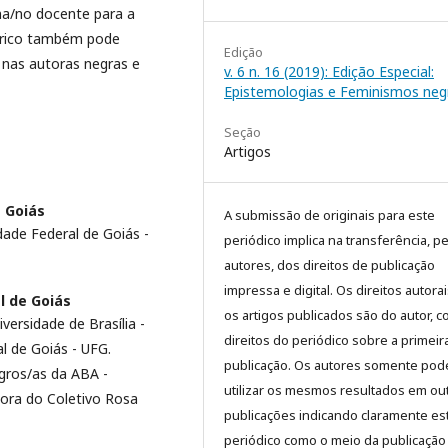
na/no docente para a
eórico também pode
Edição
 nas autoras negras e
v. 6 n. 16 (2019): Edição Especial:
Epistemologias e Feminismos neg
Seção
Artigos
e Goiás
A submissão de originais para este
ade Federal de Goiás -
periódico implica na transferência, p
autores, dos direitos de publicação
impressa e digital. Os direitos autora
l de Goiás
os artigos publicados são do autor, 
versidade de Brasília -
direitos do periódico sobre a primeir
l de Goiás - UFG.
publicação. Os autores somente pod
ros/as da ABA -
utilizar os mesmos resultados em ou
dora do Coletivo Rosa
publicações indicando claramente es
periódico como o meio da publicação