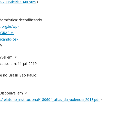
6/2006/lei/l11340.htm
>.
 doméstica: decodificando
.org.br/wp-
EGRAS-e-
cando-os-
9.
ível em: <
cesso em: 11 jul. 2019.
 no Brasil. São Paulo:
Disponível em: <
s/relatorio_institucional/180604_atlas_da_violencia_2018.pdf
>.