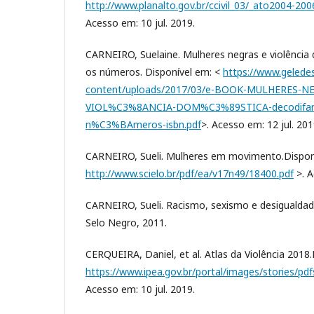
http://www.planalto.gov.br/ccivil_03/_ato2004-200
Acesso em: 10 jul. 2019.
CARNEIRO, Suelaine. Mulheres negras e violência
os números. Disponível em: <
https://www.geledes
content/uploads/2017/03/e-BOOK-MULHERES-N
VIOL%C3%8ANCIA-DOM%C3%89STICA-decodifan
n%C3%BAmeros-isbn.pdf
>. Acesso em: 12 jul. 201
CARNEIRO, Sueli. Mulheres em movimento.Dispon
http://www.scielo.br/pdf/ea/v17n49/18400.pdf
>. A
CARNEIRO, Sueli. Racismo, sexismo e desigualdade
Selo Negro, 2011.
CERQUEIRA, Daniel, et al. Atlas da Violência 2018.
https://www.ipea.gov.br/portal/images/stories/pdf
Acesso em: 10 jul. 2019.