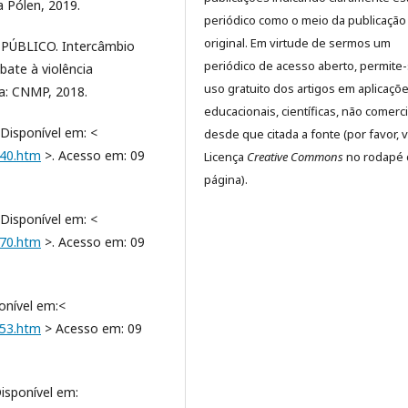
 Pólen, 2019.
periódico como o meio da publicação
original. Em virtude de sermos um
ÚBLICO. Intercâmbio
periódico de acesso aberto, permite
bate à violência
uso gratuito dos artigos em aplicaçõ
ia: CNMP, 2018.
educacionais, científicas, não comerci
 Disponível em: <
desde que citada a fonte (por favor, v
040.htm
>. Acesso em: 09
Licença
Creative Commons
no rodapé 
página).
 Disponível em: <
270.htm
>. Acesso em: 09
onível em:<
353.htm
> Acesso em: 09
isponível em: