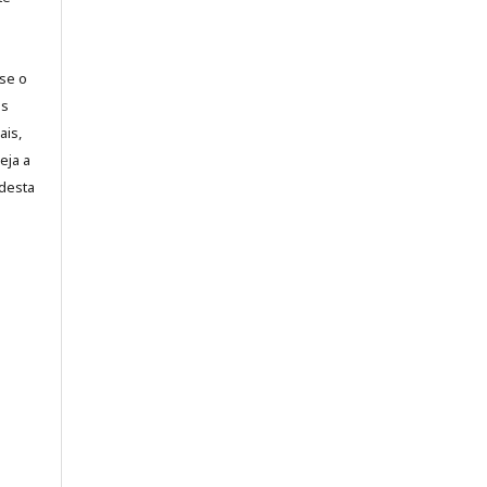
-se o
es
ais,
eja a
desta