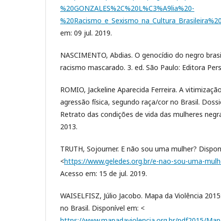
%20GONZALES%2C%20L%C3%A9lia%20-
%20Racismo_e_Sexismo_na_Cultura_Brasileira%
em: 09 jul. 2019.
NASCIMENTO, Abdias. O genocídio do negro brasi
racismo mascarado. 3. ed. São Paulo: Editora Pers
ROMIO, Jackeline Aparecida Ferreira. A vitimizaçã
agressão física, segundo raça/cor no Brasil. Doss
Retrato das condições de vida das mulheres negras 
2013.
TRUTH, Sojourner. E não sou uma mulher? Dispon
<
https://www.geledes.org.br/e-nao-sou-uma-mulhe
Acesso em: 15 de jul. 2019.
WAISELFISZ, Júlio Jacobo. Mapa da Violência 2015
no Brasil. Disponível em: <
https://www.mapadaviolencia.org.br/pdf2015/Map