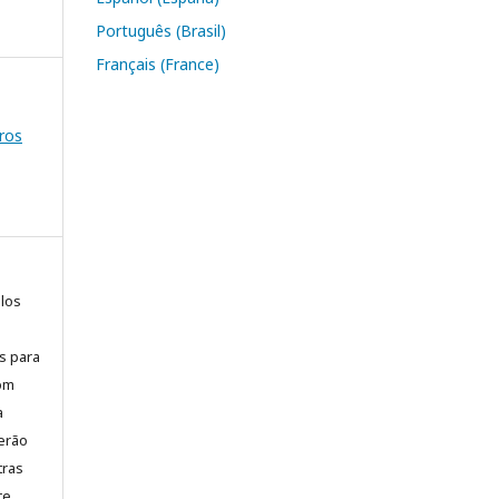
Português (Brasil)
Français (France)
ros
elos
is para
com
a
erão
tras
te