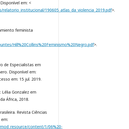
 Disponível em: <
/relatorio_institucional/190605_atlas_da_violencia_2019.pdf
>.
samiento feminista
/apuntes/Hill%20Collins%20Feminismo%20Negro.pdf
>.
 de Especialistas em
ero. Disponível em:
cesso em: 15 jul. 2019.
: Lélia Gonzalez em
da África, 2018.
sileira. Revista Ciências
l em:
956/mod_resource/content/1/06%20-