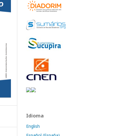
Idioma
English
Español (España)