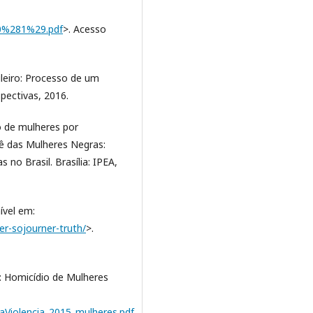
20%281%29.pdf
>. Acesso
leiro: Processo de um
pectivas, 2016.
o de mulheres por
iê das Mulheres Negras:
no Brasil. Brasília: IPEA,
ível em:
r-sojourner-truth/
>.
: Homicídio de Mulheres
aViolencia_2015_mulheres.pdf