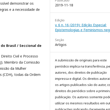
Publicado
possível demonstrar os
2019-11-18
egras e a necessidade de
Edição
v. 6 n. 16 (2019): Edição Especial:
Epistemologias e Feminismos neg
Seção
Artigos
o Brasil / Seccional de
Direito Civil e Processo
A submissão de originais para este
RJ). Membro da Comissão
periódico implica na transferência, p
missão da Mulher
autores, dos direitos de publicação
s (CDH), todas da Ordem
impressa e digital. Os direitos autora
os artigos publicados são do autor, 
direitos do periódico sobre a primeir
publicação. Os autores somente pod
utilizar os mesmos resultados em ou
publicações indicando claramente es