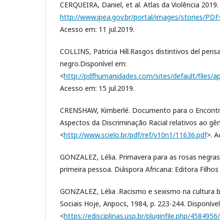
CERQUEIRA, Daniel, et al. Atlas da Violência 2019.
http://www.ipea.gov.br/portal/images/stories/PDFs
Acesso em: 11 jul.2019.
COLLINS, Patricia Hill.Rasgos distintivos del pen
negro.Disponível em:
<
http://pdfhumanidades.com/sites/default/files
Acesso em: 15 jul.2019.
CRENSHAW, Kimberlé. Documento para o Encontro
Aspectos da Discriminação Racial relativos ao gên
<
http://www.scielo.br/pdf/ref/v10n1/11636.pdf
>. A
GONZALEZ, Lélia. Primavera para as rosas negras
primeira pessoa. Diáspora Africana: Editora Filhos 
GONZALEZ, Lélia .Racismo e sexismo na cultura bra
Sociais Hoje, Anpocs, 1984, p. 223-244. Disponíve
<
https://edisciplinas.usp.br/pluginfile.php/4584