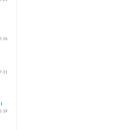
2-26
7-31
I
2-39