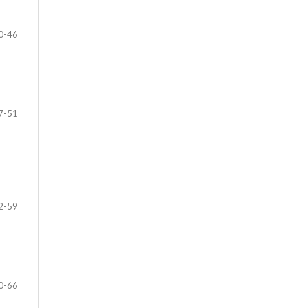
0-46
7-51
2-59
0-66