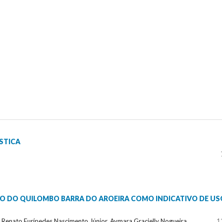
STICA
ÃO DO QUILOMBO BARRA DO AROEIRA COMO INDICATIVO DE US
r, Renato Eurípedes Nascimento Júnior, Aymara Gracielly Nogueira
1