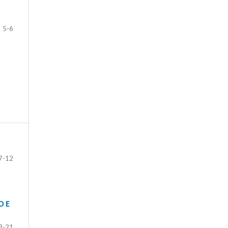
5-6
7-12
O E
3-21