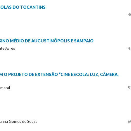
BOLAS DO TOCANTINS
4
SINO MÉDIO DE AUGUSTINÓPOLIS E SAMPAIO
nte Ayres
4
 O PROJETO DE EXTENSÃO “CINE ESCOLA: LUZ, CÂMERA,
Amaral
5
bianna Gomes de Sousa
6