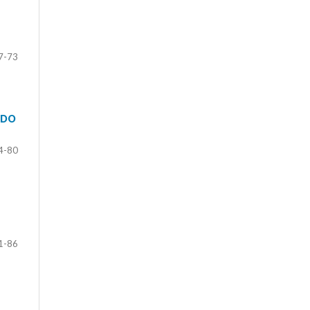
7-73
 DO
4-80
1-86