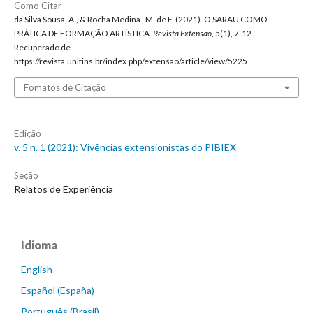
Como Citar
da Silva Sousa, A., & Rocha Medina , M. de F. (2021). O SARAU COMO
PRÁTICA DE FORMAÇÃO ARTÍSTICA.
Revista Extensão
,
5
(1), 7-12.
Recuperado de
https://revista.unitins.br/index.php/extensao/article/view/5225
Fomatos de Citação
Edição
v. 5 n. 1 (2021): Vivências extensionistas do PIBIEX
Seção
Relatos de Experiência
Idioma
English
Español (España)
Português (Brasil)