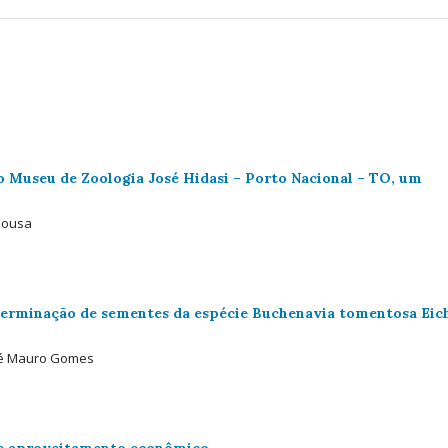
do Museu de Zoologia José Hidasi – Porto Nacional – TO, um
 Sousa
 germinação de sementes da espécie Buchenavia tomentosa Eic
osé Mauro Gomes
de aproveitamento econômico