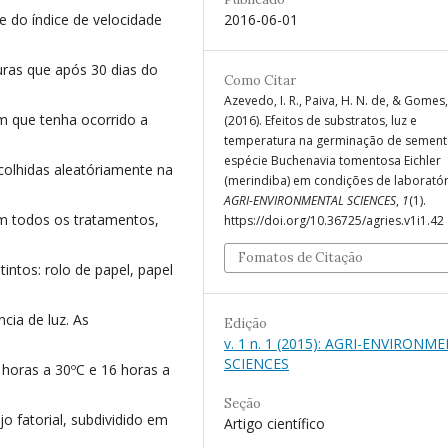
 do índice de velocidade
2016-06-01
uras que após 30 dias do
Como Citar
Azevedo, I. R., Paiva, H. N. de, & Gomes, 
 que tenha ocorrido a
(2016). Efeitos de substratos, luz e
temperatura na germinação de sement
espécie Buchenavia tomentosa Eichler
colhidas aleatóriamente na
(merindiba) em condições de laboratór
AGRI-ENVIRONMENTAL SCIENCES
,
1
(1).
m todos os tratamentos,
https://doi.org/10.36725/agries.v1i1.42
Fomatos de Citação
intos: rolo de papel, papel
cia de luz. As
Edição
v. 1 n. 1 (2015): AGRI-ENVIRONM
SCIENCES
 horas a 30ºC e 16 horas a
Seção
o fatorial, subdividido em
Artigo científico