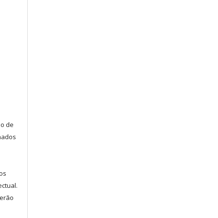
ão de
lhados
s
os
ectual.
serão