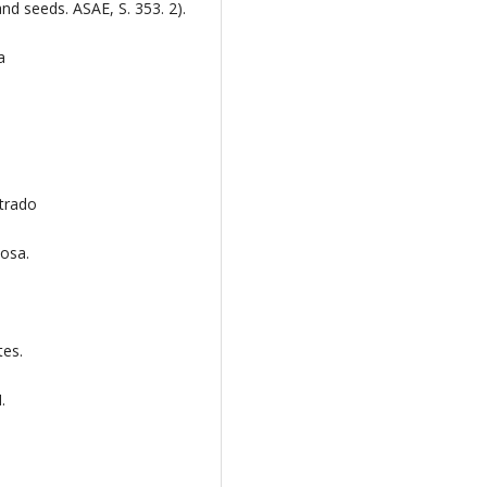
nd seeds. ASAE, S. 353. 2).
a
strado
çosa.
tes.
.