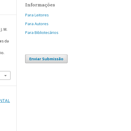
Informações
Para Leitores
Para Autores
J. M.
Para Bibliotecários
es da
io.
Enviar Submissão
ENTAL