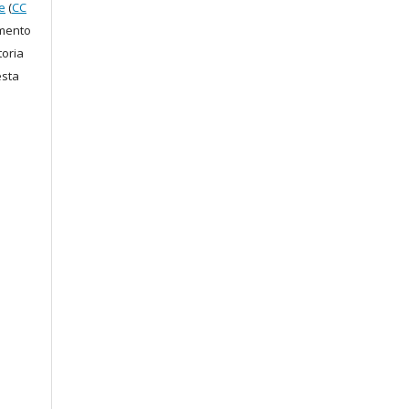
e
(
CC
amento
toria
esta