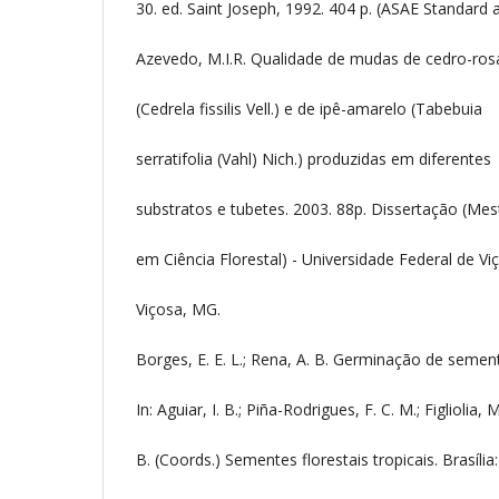
30. ed. Saint Joseph, 1992. 404 p. (ASAE Standard a
Azevedo, M.I.R. Qualidade de mudas de cedro-ros
(Cedrela fissilis Vell.) e de ipê-amarelo (Tabebuia
serratifolia (Vahl) Nich.) produzidas em diferentes
substratos e tubetes. 2003. 88p. Dissertação (Me
em Ciência Florestal) - Universidade Federal de Vi
Viçosa, MG.
Borges, E. E. L.; Rena, A. B. Germinação de semen
In: Aguiar, I. B.; Piña-Rodrigues, F. C. M.; Figliolia, M
B. (Coords.) Sementes florestais tropicais. Brasília: