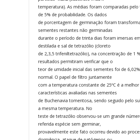
temperatura). As médias foram comparadas pelo t
de 5% de probabilidade. Os dados
de porcentagem de germinação foram transforma
sementes restantes não germinadas
durante o período de trinta dias foram imersas 
destilada e sal de tetrazólio (cloreto
de 2,3,5 trifeniltetrazólio), na concentração de 1 
resultados permitiram verificar que o
teor de umidade inicial das sementes foi de 6,02
normal. O papel de filtro juntamente
com a temperatura constante de 25ºC é a melhor
características avaliadas nas sementes
de Buchenavia tomentosa, sendo seguido pelo sub
a mesma temperatura. No
teste de tetrazólio observou-se um grande númer
referida espécie sem germinar,
provavelmente este fato ocorreu devido ao proce
dormência, ataque de patógenos ou