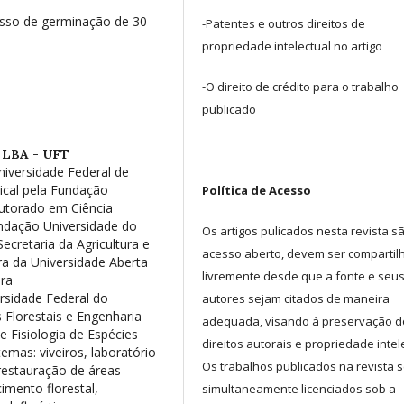
sso de germinação de 30
-Patentes e outros direitos de
propriedade intelectual no artigo
-O direito de crédito para o trabalho
publicado
LBA - UFT
niversidade Federal de
pical pela Fundação
Política de Acesso
outorado em Ciência
undação Universidade do
Os artigos pulicados nesta revista s
ecretaria da Agricultura e
acesso aberto, devem ser comparti
ra da Universidade Aberta
livremente desde que a fonte e seu
ora
rsidade Federal do
autores sejam citados de maneira
 Florestais e Engenharia
adequada, visando à preservação d
 Fisiologia de Espécies
direitos autorais e propriedade intel
emas: viveiros, laboratório
Os trabalhos publicados na revista 
restauração de áreas
cimento florestal,
simultaneamente licenciados sob a