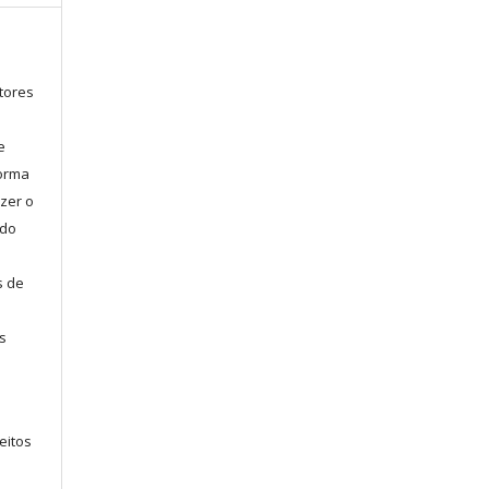
tores
e
forma
zer o
 do
s de
s
eitos