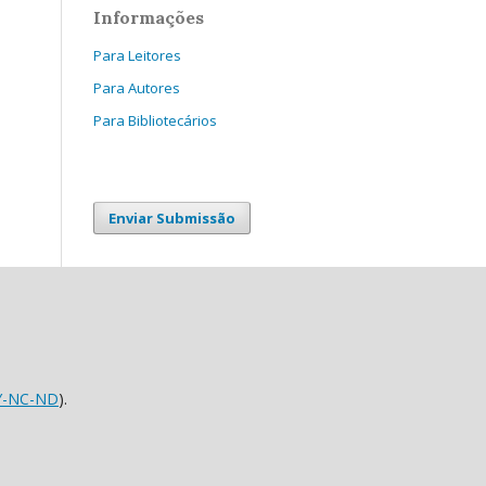
Informações
Para Leitores
Para Autores
Para Bibliotecários
Enviar Submissão
Y-NC-ND
).