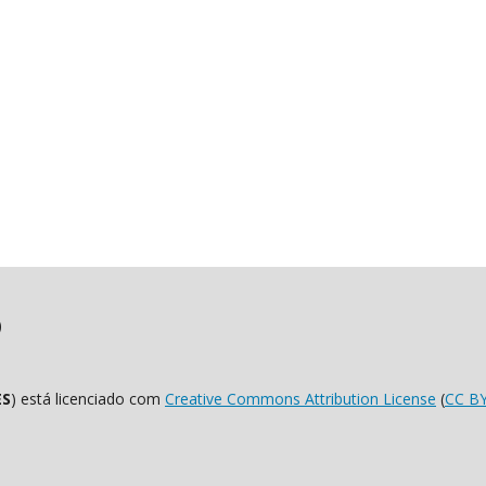
)
ES
) está licenciado com
Creative Commons Attribution License
(
CC B