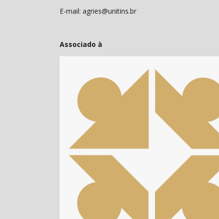
E-mail: agries@unitins.br
Associado à