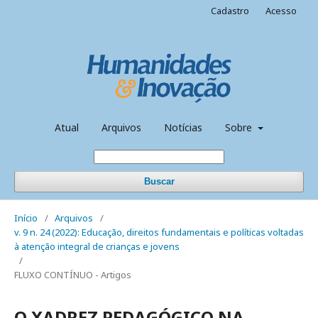
Cadastro
Acesso
Atual
Arquivos
Notícias
Sobre
Buscar
Início
/
Arquivos
/
v. 9 n. 24 (2022): Educação, direitos fundamentais e políticas voltadas
à atenção integral de crianças e jovens
/
FLUXO CONTÍNUO - Artigos
O XADREZ PEDAGÓGICO NA