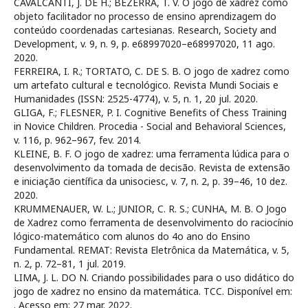
CAVALCANTI, J. DE H.; BEZERRA, T. V. O jogo de xadrez como
objeto facilitador no processo de ensino aprendizagem do
conteúdo coordenadas cartesianas. Research, Society and
Development, v. 9, n. 9, p. e68997020–e68997020, 11 ago.
2020.
FERREIRA, I. R.; TORTATO, C. DE S. B. O jogo de xadrez como
um artefato cultural e tecnológico. Revista Mundi Sociais e
Humanidades (ISSN: 2525-4774), v. 5, n. 1, 20 jul. 2020.
GLIGA, F.; FLESNER, P. I. Cognitive Benefits of Chess Training
in Novice Children. Procedia - Social and Behavioral Sciences,
v. 116, p. 962–967, fev. 2014.
KLEINE, B. F. O jogo de xadrez: uma ferramenta lúdica para o
desenvolvimento da tomada de decisão. Revista de extensão
e iniciação científica da unisociesc, v. 7, n. 2, p. 39–46, 10 dez.
2020.
KRUMMENAUER, W. L.; JUNIOR, C. R. S.; CUNHA, M. B. O Jogo
de Xadrez como ferramenta de desenvolvimento do raciocínio
lógico-matemático com alunos do 4o ano do Ensino
Fundamental. REMAT: Revista Eletrônica da Matemática, v. 5,
n. 2, p. 72–81, 1 jul. 2019.
LIMA, J. L. DO N. Criando possibilidades para o uso didático do
jogo de xadrez no ensino da matemática. TCC. Disponível em:
. Acesso em: 27 mar. 2022.