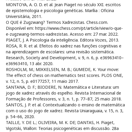
MONTOYA, A. O. D. et al. Jean Piaget no século XXI. escritos
de epistemologia e psicologia genéticas. Marília : Oficina
Universitária, 2011.
O QUE é Zugzwang? Termos Xadrezistas. Chess.com.
Disponível em: https://www.chess.com/pt/article/view/o-que-
e-zugzwang-termos-xadrezistas. Acesso em: 27 mar. 2022.
PIAGET, J. A Psicologia da inteligência. Editora Vozes, 2013.
ROSA, R. R. et al. Efeitos do xadrez nas funções cognitivas e
na aprendizagem de escolares: uma revisão sistemática.
Research, Society and Development, v. 9, n. 6, p. e36963410–
e36963410, 13 abr. 2020.
ROSHOLM, M.; MIKKELSEN, M. B.; GUMEDE, K. Your move:
The effect of chess on mathematics test scores. PLOS ONE,
v. 12, n. 5, p. e0177257, 11 maio 2017.
SANTANA, D. F.; BIODERE, N. Matemática e Literatura: um
jogo de xadrez através do espelho. Revista Internacional de
Formação de Professores, v. 3, n. 1, p. 77–87, 25 maio 2018.
SANTOS, J. P. et al. Contextualizando o ensino de matemática
com o uso do jogo de xadrez. Revista Uniaraguaia, v. 15, n. 3,
p. 54–66, 2020.
TAILLE, Y. DE L.; OLIVEIRA, M. K. DE; DANTAS, H. Piaget,
Vigotski, Wallon: Teorias psicogenéticas em discussão. 28a