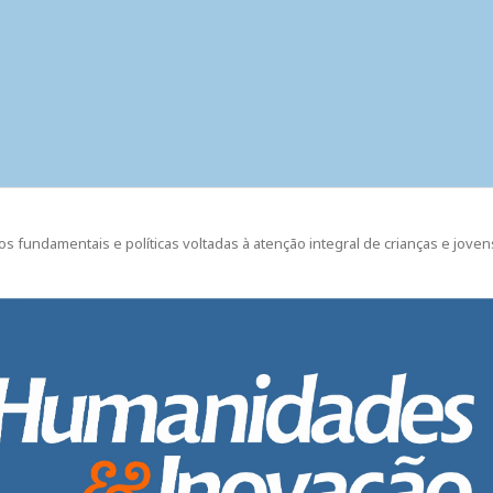
eitos fundamentais e políticas voltadas à atenção integral de crianças e joven