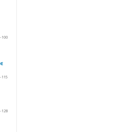
-100
DE
-115
-128