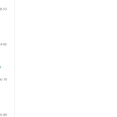
8-53
4-65
F
6-79
0-89