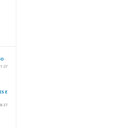
DO
1-27
ES E
8-37