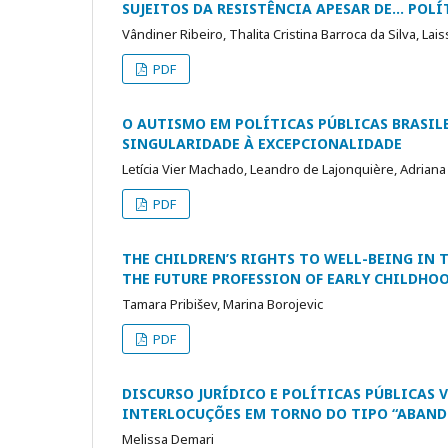
SUJEITOS DA RESISTÊNCIA APESAR DE... PO
Vândiner Ribeiro, Thalita Cristina Barroca da Silva, La
PDF
O AUTISMO EM POLÍTICAS PÚBLICAS BRASILE
SINGULARIDADE À EXCEPCIONALIDADE
Letícia Vier Machado, Leandro de Lajonquière, Adria
PDF
THE CHILDREN’S RIGHTS TO WELL-BEING IN 
THE FUTURE PROFESSION OF EARLY CHILDHO
Tamara Pribišev, Marina Borojevic
PDF
DISCURSO JURÍDICO E POLÍTICAS PÚBLICAS 
INTERLOCUÇÕES EM TORNO DO TIPO “ABAND
Melissa Demari