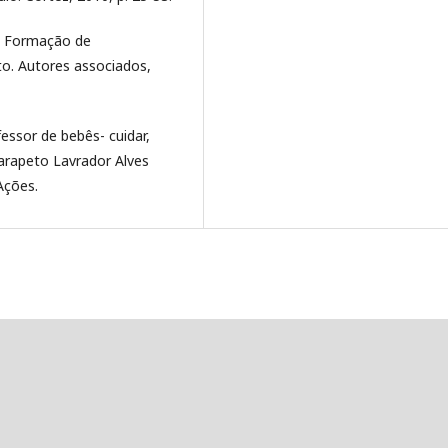
ão Formação de
to. Autores associados,
fessor de bebês- cuidar,
Carapeto Lavrador Alves
Ações.