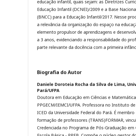
educação infantil, quais sejam: as Diretrizes Curri
Educação Infantil (DCNEI)/2009 e a Base Naciona
(BNCC) para a Educação Infantil/2017. Nesse proce
a relevância da organização do espaço na educaçã
elemento propulsor de aprendizagens e desenvolv
a 3 anos, evidenciando a responsabilidade do pr
parte relevante da docência com a primeira infânc
Biografia do Autor
Daniele Doroteia Rocha da Silva de Lima,
Uni
Pará/UFPA
Doutora em Educação em Ciências e Matemática
PPGECM/IEMCI/UFPA. Professora no Instituto de 
ICED da Universidade Federal do Pará. É membro 
formação de professores (TRANS)FORMAR, vincu
Credenciada no Programa de Pós-Graduação em C
Escola Básica - PPEB. Compõe o núcleo gestor d