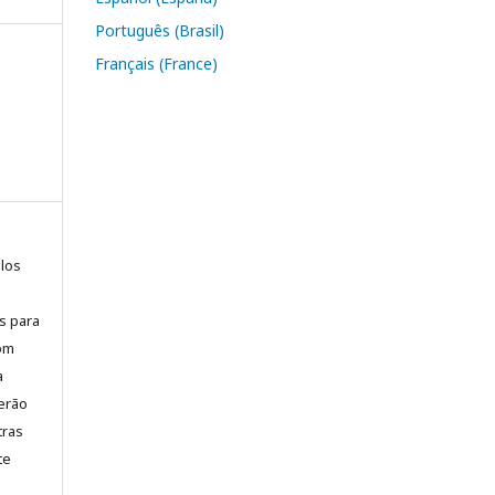
Português (Brasil)
Français (France)
elos
is para
com
a
erão
tras
te