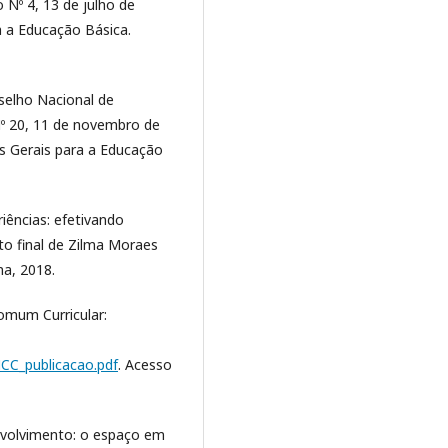
Nº 4, 13 de julho de
ra a Educação Básica.
selho Nacional de
º 20, 11 de novembro de
is Gerais para a Educação
iências: efetivando
xto final de Zilma Moraes
na, 2018.
omum Curricular:
CC_publicacao.pdf
. Acesso
nvolvimento: o espaço em