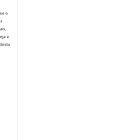
-se o
es
ais,
eja a
desta