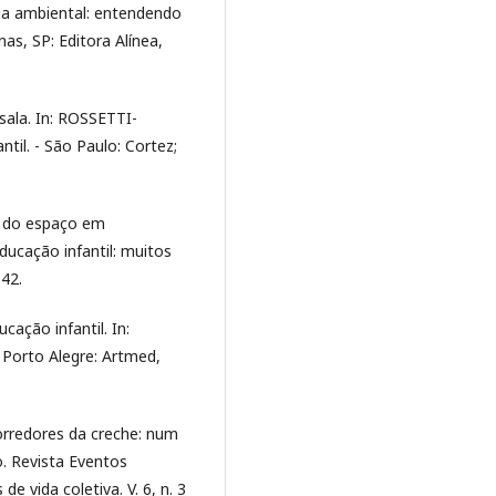
ogia ambiental: entendendo
s, SP: Editora Alínea,
ala. In: ROSSETTI-
ntil. - São Paulo: Cortez;
o do espaço em
Educação infantil: muitos
142.
ação infantil. In:
 Porto Alegre: Artmed,
rredores da creche: num
. Revista Eventos
 vida coletiva. V. 6, n. 3