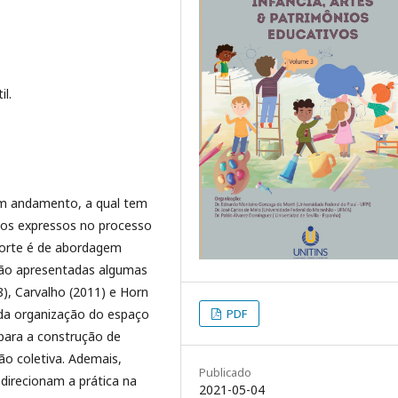
il.
em andamento, a qual tem
tivos expressos no processo
corte é de abordagem
erão apresentadas algumas
8), Carvalho (2011) e Horn
 da organização do espaço
PDF
 para a construção de
o coletiva. Ademais,
Publicado
direcionam a prática na
2021-05-04