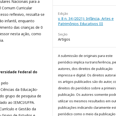
culares Nacionais para a
l Comum Curricular
Edição
sso reflexivo, ressalta-se
v. 8 n. 34 (2021): Infância, Artes e
o infantil, enquanto
Patrimônios Educativos III
imento das crianças de 0
ofessor nesta ação, como
Seção
Artigos
ia.
A submissão de originais para este
periódico implica na transferência, p
autores, dos direitos de publicação
versidade Federal do
impressa e digital. Os direitos autora
os artigos publicados são do autor, 
 pelo
direitos do periódico sobre a primeir
Ciências da Educação-
publicação. Os autores somente pod
do grupo de pesquisa de
utilizar os mesmos resultados em ou
lado ao IEMCI/UFPA.
publicações indicando claramente es
urrículo e Gestão da
periódico como o meio da publicação
o Grupo de Estudos e