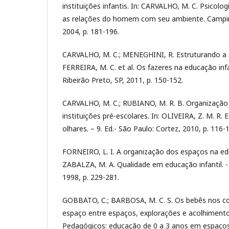
instituições infantis. In: CARVALHO, M. C. Psicol
as relações do homem com seu ambiente. Campina
2004, p. 181-196.
CARVALHO, M. C.; MENEGHINI, R. Estruturando a s
FERREIRA, M. C. et al. Os fazeres na educação infa
Ribeirão Preto, SP, 2011, p. 150-152.
CARVALHO, M. C.; RUBIANO, M. R. B. Organizaçã
instituições pré-escolares. In: OLIVEIRA, Z. M. R. 
olhares. – 9. Ed.- São Paulo: Cortez, 2010, p. 116-
FORNEIRO, L. I. A organização dos espaços na educ
ZABALZA, M. A. Qualidade em educação infantil. -
1998, p. 229-281.
GOBBATO, C.; BARBOSA, M. C. S. Os bebês nos co
espaço entre espaços, explorações e acolhimento
Pedagógicos: educação de 0 a 3 anos em espaços de