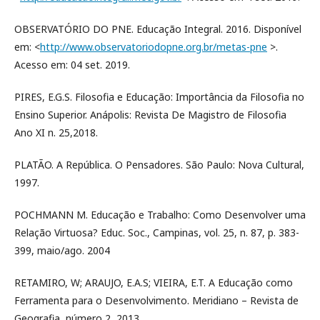
OBSERVATÓRIO DO PNE. Educação Integral. 2016. Disponível
em: <
http://www.observatoriodopne.org.br/metas-pne
>.
Acesso em: 04 set. 2019.
PIRES, E.G.S. Filosofia e Educação: Importância da Filosofia no
Ensino Superior. Anápolis: Revista De Magistro de Filosofia
Ano XI n. 25,2018.
PLATÃO. A República. O Pensadores. São Paulo: Nova Cultural,
1997.
POCHMANN M. Educação e Trabalho: Como Desenvolver uma
Relação Virtuosa? Educ. Soc., Campinas, vol. 25, n. 87, p. 383-
399, maio/ago. 2004
RETAMIRO, W; ARAUJO, E.A.S; VIEIRA, E.T. A Educação como
Ferramenta para o Desenvolvimento. Meridiano – Revista de
Geografia, número 2, 2013.