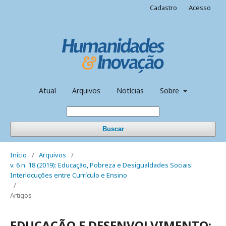
Cadastro
Acesso
Atual
Arquivos
Notícias
Sobre
Buscar
Início
/
Arquivos
/
v. 6 n. 18 (2019): Educação, Pobreza e Desigualdades Sociais:
Interlocuções entre Currículo e Ensino
/
Artigos
EDUCAÇÃO E DESENVOLVIMENTO: