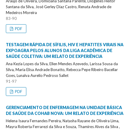
Araujo de Oliveira, Domiciana Santana Parente, Diógenes Heitor
Santana da Silva, José Gerley Díaz Castro, Renata Andrade de
Medeiros Moreira
83-90
PDF
TESTAGEM RÁPIDA DE SÍFILIS, HIV E HEPATITES VIRAIS NA
EXPOAGRA PELOS ALUNOS DA LIGA ACADÊMICA DE
SAÚDE COLETIVA: UM RELATO DE EXPERIÊNCIA
Ana Kezia Lopes da Silva, Ellen Mendes Azevedo, Larissa Sousa da
Silva, Maria Elisa Andrade Bonatto, Rebecca Pepe Ribeiro Bacellar
Goes, Lunalva Aurelio Pedroso Sallet
91-97
PDF
GERENCIAMENTO DE ENFERMAGEM NA UNIDADE BÁSICA
DE SAÚDE DA COHAB NOVA: UM RELATO DE EXPERIÊNCIA
Helena Isaura Fernandes Pereira, Natasha Rayane de Oliveira Lima,
Mayra Roberta Ferrarezi da Silva e Souza, Thamires Alves da Silva ,