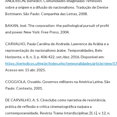
ANDERSON, Benedict. Comunidades imaginadas: reflexões
sobre a origem e a difusão do nacionalismo. Tradução de Denise
Bottmann. São Paulo: Companhia das Letras, 2008.
BAKAN, Joel. The corporation: the pathological pursuit of profit
and power. New York: Free Press, 2004.
CARVALHO, Paula Carolina de Andrade. Lawrence da Arábia e a
representação do nacionalismo árabe. Temporalidades, Belo
Horizonte, v. 8, n. 3, p. 406-422, set./dez. 2016. Disponível em:
https://periodicos.ufmg.br/index.php/temporalidades/article/view/5
Acesso em: 15 abr. 2025.
COGGIOLA, Osvaldo. Governos militares na América Latina. São
Paulo: Contexto, 2001.
DE CARVALHO, A. S. Cineclube como narrativa de resistência,
prática de reflexão e crítica cinematográfica na/para a
contemporaneidade. Revista Trama Interdisciplinar, [S. l.], v. 12, n.