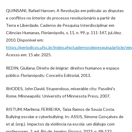
QUINSANI, Rafael Hansen. A Revolução em película: as disputas
e conflitos no interior do processo revolucionário a partir de
Terra e Liberdade. Caderno de Pesquisa Interdisciplinar em
Ciências Humanas, Florianópolis, v. 11, n. 99, p. 111-147, jul./dez.
2010. Disponível em:
https://periodicos.ufsc.br/index.php/cadernosdepesquisa/article/v
Acesso em: 15 abr. 2025.
REDIN, Giuliana. Direito de imigrar: direitos humanos e espaço
público. Florianópolis: Conceito Editorial, 2013.
RHODES, John David. Stupendous, miserable city: Pasolini’s
Rome. Minneapolis: University of Minnesota Press, 2007.
RISTUM, Marilena; FERREIRA, Taiza Ramos de Souza Costa.
Bullying escolar e cyberbullying. In: ASSIS, Simone Gonçalves de
et al. (org.). Impactos da violência na escola: um diálogo com
professores. 2. ed. Rio de Janeiro: Fiocruz, 2023. p. 99-132.