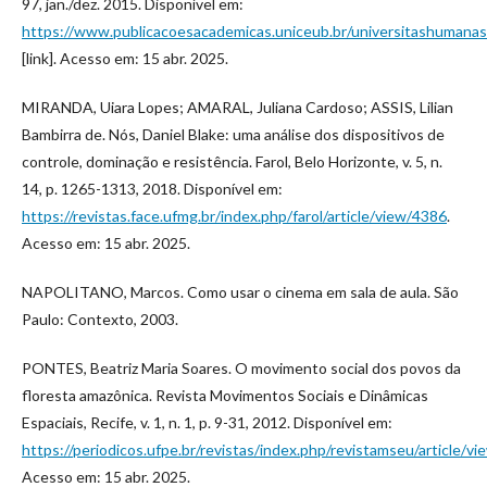
97, jan./dez. 2015. Disponível em:
https://www.publicacoesacademicas.uniceub.br/universitashumanas/
[link]. Acesso em: 15 abr. 2025.
MIRANDA, Uiara Lopes; AMARAL, Juliana Cardoso; ASSIS, Lilian
Bambirra de. Nós, Daniel Blake: uma análise dos dispositivos de
controle, dominação e resistência. Farol, Belo Horizonte, v. 5, n.
14, p. 1265-1313, 2018. Disponível em:
https://revistas.face.ufmg.br/index.php/farol/article/view/4386
.
Acesso em: 15 abr. 2025.
NAPOLITANO, Marcos. Como usar o cinema em sala de aula. São
Paulo: Contexto, 2003.
PONTES, Beatriz Maria Soares. O movimento social dos povos da
floresta amazônica. Revista Movimentos Sociais e Dinâmicas
Espaciais, Recife, v. 1, n. 1, p. 9-31, 2012. Disponível em:
https://periodicos.ufpe.br/revistas/index.php/revistamseu/article/
Acesso em: 15 abr. 2025.