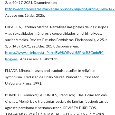
2, p. 90–97, 2021. Disponível em:
https://editorarevistas.mackenzie.br/index.php/tint/article/view/14
Acesso em: 15 abr. 2025.
DIPAOLA, Esteban Marcos. Narrativas imaginales de los cuerpos
y las sexualidades: géneros y corporalidades en el filme Feos,
sucios y malos. Revista Estudos Feministas, Florianópolis, v. 25, n.
3, p. 1459-1471, set./dez. 2017. Disponível em:
https://www.scielo.br/j/ref/a/xd5g98QRggL5SBNcB3Gmb6j/?
lang=es
. Acesso em: 15 abr.2025.
ELIADE, Mircea. Images and symbols: studies in religious
symbolism. Tradução de Philip Mairet. Princeton: Princeton
University Press, 1991.
BURNETT, Annahid; FAGUNDES, Francisco; LIRA, Edimilson das
Chagas. Memórias e trajetórias sociais de famílias faccionistas do
agreste paraibano e pernambucano. REVISTA DIREITOS,
TRABALHO E POLÍTICA SOCIAL, [S. l.], v. 9, n. 16, p. 171–209,