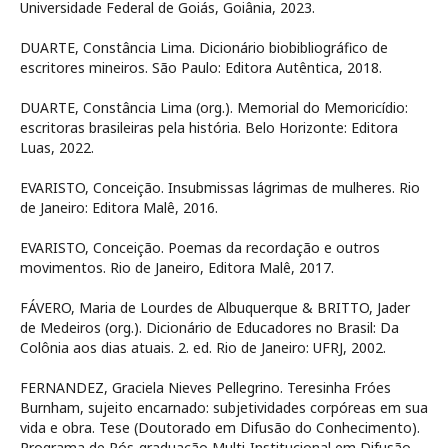
Universidade Federal de Goiás, Goiânia, 2023.
DUARTE, Constância Lima. Dicionário biobibliográfico de
escritores mineiros. São Paulo: Editora Autêntica, 2018.
DUARTE, Constância Lima (org.). Memorial do Memoricídio:
escritoras brasileiras pela história. Belo Horizonte: Editora
Luas, 2022.
EVARISTO, Conceição. Insubmissas lágrimas de mulheres. Rio
de Janeiro: Editora Malê, 2016.
EVARISTO, Conceição. Poemas da recordação e outros
movimentos. Rio de Janeiro, Editora Malê, 2017.
FÁVERO, Maria de Lourdes de Albuquerque & BRITTO, Jader
de Medeiros (org.). Dicionário de Educadores no Brasil: Da
Colônia aos dias atuais. 2. ed. Rio de Janeiro: UFRJ, 2002.
FERNANDEZ, Graciela Nieves Pellegrino. Teresinha Fróes
Burnham, sujeito encarnado: subjetividades corpóreas em sua
vida e obra. Tese (Doutorado em Difusão do Conhecimento).
Programa de Pós-graduação Multi-Institucional em Difusão