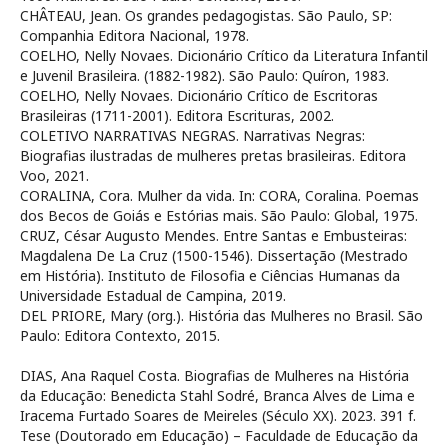
CHÂTEAU, Jean. Os grandes pedagogistas. São Paulo, SP:
Companhia Editora Nacional, 1978.
COELHO, Nelly Novaes. Dicionário Crítico da Literatura Infantil
e Juvenil Brasileira. (1882-1982). São Paulo: Quíron, 1983.
COELHO, Nelly Novaes. Dicionário Crítico de Escritoras
Brasileiras (1711-2001). Editora Escrituras, 2002.
COLETIVO NARRATIVAS NEGRAS. Narrativas Negras:
Biografias ilustradas de mulheres pretas brasileiras. Editora
Voo, 2021.
CORALINA, Cora. Mulher da vida. In: CORA, Coralina. Poemas
dos Becos de Goiás e Estórias mais. São Paulo: Global, 1975.
CRUZ, César Augusto Mendes. Entre Santas e Embusteiras:
Magdalena De La Cruz (1500-1546). Dissertação (Mestrado
em História). Instituto de Filosofia e Ciências Humanas da
Universidade Estadual de Campina, 2019.
DEL PRIORE, Mary (org.). História das Mulheres no Brasil. São
Paulo: Editora Contexto, 2015.
DIAS, Ana Raquel Costa. Biografias de Mulheres na História
da Educação: Benedicta Stahl Sodré, Branca Alves de Lima e
Iracema Furtado Soares de Meireles (Século XX). 2023. 391 f.
Tese (Doutorado em Educação) – Faculdade de Educação da