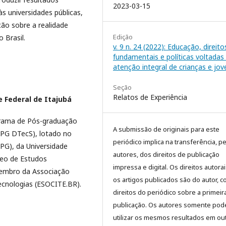
2023-03-15
às universidades públicas,
ção sobre a realidade
Edição
 Brasil.
v. 9 n. 24 (2022): Educação, direito
fundamentais e políticas voltadas
atenção integral de crianças e jov
Seção
Relatos de Experiência
e Federal de Itajubá
grama de Pós-graduação
A submissão de originais para este
PPG DTecS), lotado no
periódico implica na transferência, p
PG), da Universidade
autores, dos direitos de publicação
leo de Estudos
impressa e digital. Os direitos autora
Membro da Associação
os artigos publicados são do autor, 
Tecnologias (ESOCITE.BR).
direitos do periódico sobre a primeir
publicação. Os autores somente pod
utilizar os mesmos resultados em ou