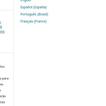
Español (España)
Português (Brasil)
Français (France)
s
 à
ens
elos
is para
com
a
erão
tras