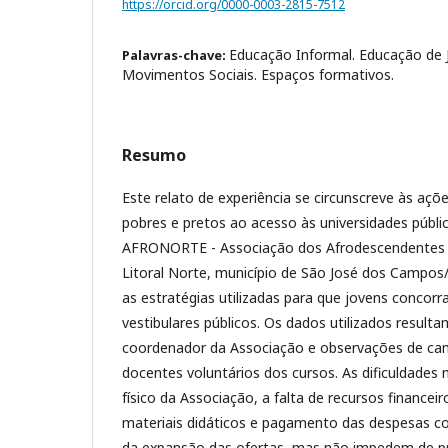
https://orcid.org/0000-0003-2815-7512
Educação Informal. Educação de 
Palavras-chave:
Movimentos Sociais. Espaços formativos.
Resumo
Este relato de experiência se circunscreve às aç
pobres e pretos ao acesso às universidades públic
AFRONORTE - Associação dos Afrodescendentes d
Litoral Norte, município de São José dos Campos/
as estratégias utilizadas para que jovens concor
vestibulares públicos. Os dados utilizados result
coordenador da Associação e observações de cam
docentes voluntários dos cursos. As dificuldade
físico da Associação, a falta de recursos financei
materiais didáticos e pagamento das despesas co
da expansão das ofertas, mas não impedem de pr