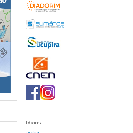
Idioma
English