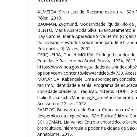
ALMEIDA, Silvio Luiz de. Racismo estrutural. São P
Pólen, 2019.
BAUMAN, Zygmund. Modernidade líquida. Rio de Ja
BENTO, Maria Aparecida Silva. Branqueamento e Br
Iray Carone; Maria Aparecida Silva Bento (Organiza
do racismo – estudos sobre branquitude e branqu
Petrópolis, RJ: Vozes, 2002.
CERQUEIRA, Daniel; MOURA, Rodrigo Leandro de. 
Perdidas e Racismo no Brasil. Brasília: IPEA, 2013
https://www.ipea.gov.br/igualdaderacial/index.php?
option=com_content&view=article&id=730. Acesso
MUNANGA, Kabengele. Uma abordagem conceitual
racismo, identidade e etnia. Programa de educaç
sociedade brasileira. Tradução. Niterói: EDUFF, 20
biblio.fflch.usp.br/Munanga_K_UmaAbordagemCo
Acesso em: 12 set. 2022.
SANTOS, Boaventura de Sousa. Crítica da razão i
desperdício da experiência. São Paulo: Editora Cor
SCHUCMAN, Lia Vainer. Entre o encardido, o branc
branquitude, hierarquia e poder na cidade de São 
Annablume, 2015.