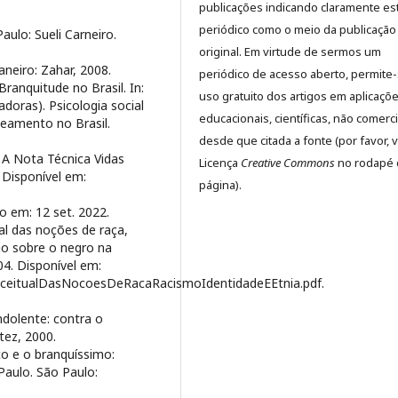
publicações indicando claramente es
periódico como o meio da publicação
aulo: Sueli Carneiro.
original. Em virtude de sermos um
neiro: Zahar, 2008.
periódico de acesso aberto, permite
anquitude no Brasil. In:
uso gratuito dos artigos em aplicaçõ
doras). Psicologia social
educacionais, científicas, não comerci
eamento no Brasil.
desde que citada a fonte (por favor, v
A Nota Técnica Vidas
Licença
Creative Commons
no rodapé 
. Disponível em:
página).
 em: 12 set. 2022.
 das noções de raça,
ão sobre o negro na
04. Disponível em:
nceitualDasNocoesDeRacaRacismoIdentidadeEEtnia.pdf.
ndolente: contra o
tez, 2000.
o e o branquíssimo:
Paulo. São Paulo: