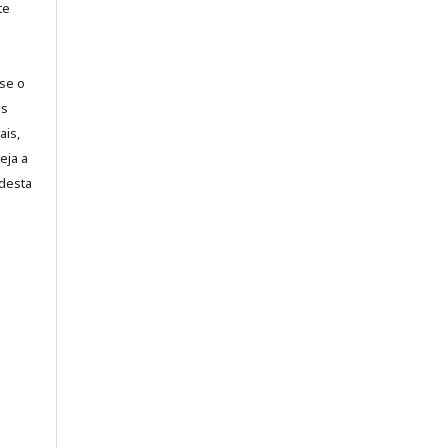
te
-se o
es
ais,
eja a
desta