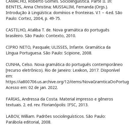
CAMACHO, Roberto Gomes. Sociolinguística. Parte II. In:
BENTES, Anna Christina; MUSSALIM, Fernanda (Orgs.).
Introdução à Lingüística: domínios e fronteiras. V.1 – 4.ed. São
Paulo: Cortez, 2004, p. 49-75.
CASTILHO, Ataliba T. de. Nova gramática do português
brasileiro. São Paulo: Contexto, 2010.
CIPRO NETO, Pasquale; ULISSES, Infante. Gramática da
Língua Portuguesa. São Paulo: Scipione, 2008.
CUNHA, Celso. Nova gramática do português contemporâneo
[recurso eletrônico). Rio de Janeiro: Lexikon, 2017. Disponível
em:
https://ia800706.us.archive.org/12/items/NovaGramticaD
Acesso em: 02 de jan. 2022.
FARIAS, Andressa da Costa. Material impresso e gêneros
textuais. 2. ed. rev. Florianópolis: IFSC, 2013.
LABOV, William. Padrões sociolinguísticos. São Paulo:
Parábola editorial, 2008.