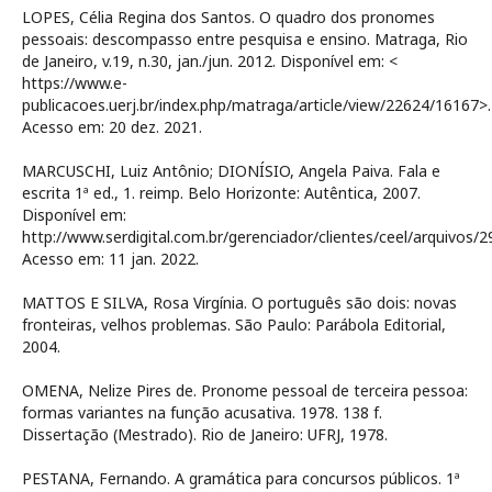
LOPES, Célia Regina dos Santos. O quadro dos pronomes
pessoais: descompasso entre pesquisa e ensino. Matraga, Rio
de Janeiro, v.19, n.30, jan./jun. 2012. Disponível em: <
https://www.e-
publicacoes.uerj.br/index.php/matraga/article/view/22624/16167>.
Acesso em: 20 dez. 2021.
MARCUSCHI, Luiz Antônio; DIONÍSIO, Angela Paiva. Fala e
escrita 1ª ed., 1. reimp. Belo Horizonte: Autêntica, 2007.
Disponível em:
http://www.serdigital.com.br/gerenciador/clientes/ceel/arquivos/29
Acesso em: 11 jan. 2022.
MATTOS E SILVA, Rosa Virgínia. O português são dois: novas
fronteiras, velhos problemas. São Paulo: Parábola Editorial,
2004.
OMENA, Nelize Pires de. Pronome pessoal de terceira pessoa:
formas variantes na função acusativa. 1978. 138 f.
Dissertação (Mestrado). Rio de Janeiro: UFRJ, 1978.
PESTANA, Fernando. A gramática para concursos públicos. 1ª