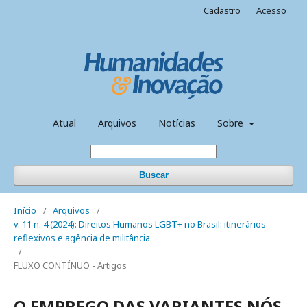
Cadastro
Acesso
Atual
Arquivos
Notícias
Sobre
Buscar
Início
/
Arquivos
/
v. 11 n. 4 (2024): Direitos Humanos LGBT+ no Brasil: itinerários
reflexivos e agência de militância
/
FLUXO CONTÍNUO - Artigos
O EMPREGO DAS VARIANTES NÓS