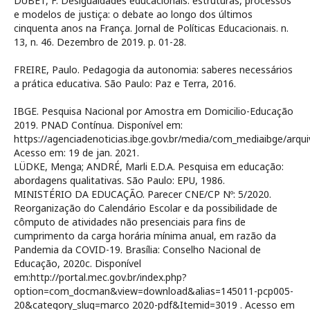
DUBET, F. Desigualdades educacionais: estruturas, processos
e modelos de justiça: o debate ao longo dos últimos
cinquenta anos na França. Jornal de Políticas Educacionais. n.
13, n. 46. Dezembro de 2019. p. 01-28.
FREIRE, Paulo. Pedagogia da autonomia: saberes necessários
a prática educativa. São Paulo: Paz e Terra, 2016.
IBGE. Pesquisa Nacional por Amostra em Domicilio-Educação
2019. PNAD Contínua. Disponível em:
https://agenciadenoticias.ibge.gov.br/media/com_mediaibge/ar
Acesso em: 19 de jan. 2021.
LÜDKE, Menga; ANDRÉ, Marli E.D.A. Pesquisa em educação:
abordagens qualitativas. São Paulo: EPU, 1986.
MINISTÉRIO DA EDUCAÇÃO. Parecer CNE/CP Nº: 5/2020.
Reorganização do Calendário Escolar e da possibilidade de
cômputo de atividades não presenciais para fins de
cumprimento da carga horária mínima anual, em razão da
Pandemia da COVID-19. Brasília: Conselho Nacional de
Educação, 2020c. Disponível
em:http://portal.mec.gov.br/index.php?
option=com_docman&view=download&alias=145011-pcp005-
20&category_slug=marco 2020-pdf&Itemid=3019 . Acesso em