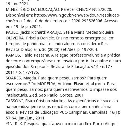
19 jan. 2021.
MINISTÉRIO DA EDUCAÇÃO. Parecer CNE/CP Nº: 2/2020.
Disponível em: https://www.in.gov.br/en/web/dou/-/resolucao-
cne/cp-n-2-de-10-de-dezembro-de-2020-293526006. Acesso
em: 19 de jan.2021.
PAULO, Jacks Richard; ARAÚJO, Stela Maris Medes Siqueira;
OLIVEIRA, Priscila Daniele. Ensino remoto emergencial em
tempos de pandemia: tecendo algumas considerações.
Revista Dialogia. n. 36 (2020) set./dez. p. 197-204.
RAMOS, Fábio Pestana. A relação professor/aluno e a prática
docente contemporânea: um ensaio a partir da análise de um
episódio dos Simpsons. Revista de Educação. v.14 • n.17 •
2011 • p. 177-186.
SOARES, Magda. Para quem pesquisamos? Para quem
escrevemos? In: MOREIRA, Antônio Flavio et al (org.). Para
quem pesquisamos: para quem escrevemos: o impasse dos
intelectuais. 2.ed. São Paulo: Cortez, 2001.
TASSONI, Elvira Cristina Martins. As experiências de sucesso
na aprendizagem e suas relações com a permanência na
escola. Revista de Educação PUC-Campinas, Campinas, 16(1):
57-64, jan./jun., 2011.
YIN, R. K. Pesquisa qualitativa do início ao fim. Porto Alegre: