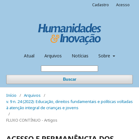
Cadastro
Acesso
Atual
Arquivos
Notícias
Sobre
Buscar
Início
/
Arquivos
/
v. 9 n. 24 (2022): Educação, direitos fundamentais e políticas voltadas
à atenção integral de crianças e jovens
/
FLUXO CONTÍNUO - Artigos
ACESSO E PERMANÊNCIA DOS