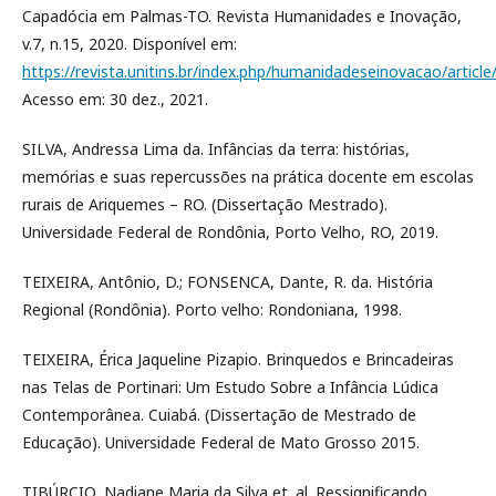
Capadócia em Palmas-TO. Revista Humanidades e Inovação,
v.7, n.15, 2020. Disponível em:
https://revista.unitins.br/index.php/humanidadeseinovacao/articl
Acesso em: 30 dez., 2021.
SILVA, Andressa Lima da. Infâncias da terra: histórias,
memórias e suas repercussões na prática docente em escolas
rurais de Ariquemes – RO. (Dissertação Mestrado).
Universidade Federal de Rondônia, Porto Velho, RO, 2019.
TEIXEIRA, Antônio, D.; FONSENCA, Dante, R. da. História
Regional (Rondônia). Porto velho: Rondoniana, 1998.
TEIXEIRA, Érica Jaqueline Pizapio. Brinquedos e Brincadeiras
nas Telas de Portinari: Um Estudo Sobre a Infância Lúdica
Contemporânea. Cuiabá. (Dissertação de Mestrado de
Educação). Universidade Federal de Mato Grosso 2015.
TIBÚRCIO, Nadiane Maria da Silva et. al. Ressignificando