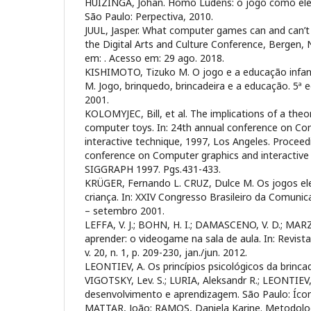
HUIZINGA, Johan. Homo Ludens: o jogo como elem
São Paulo: Perpectiva, 2010.
JUUL, Jasper. What computer games can and can’t 
the Digital Arts and Culture Conference, Bergen,
em:
. Acesso em: 29 ago. 2018.
KISHIMOTO, Tizuko M. O jogo e a educação infant
M. Jogo, brinquedo, brincadeira e a educação. 5ª e
2001.
KOLOMYJEC, Bill, et al. The implications of a theor
computer toys. In: 24th annual conference on Co
interactive technique, 1997, Los Angeles. Proceed
conference on Computer graphics and interactive 
SIGGRAPH 1997. Pgs.431-433.
KRÜGER, Fernando L. CRUZ, Dulce M. Os jogos ele
criança. In: XXIV Congresso Brasileiro da Comun
– setembro 2001.
LEFFA, V. J.; BOHN, H. I.; DAMASCENO, V. D.; MAR
aprender: o videogame na sala de aula. In: Revista
v. 20, n. 1, p. 209-230, jan./jun. 2012.
LEONTIEV, A. Os princípios psicológicos da brincade
VIGOTSKY, Lev. S.; LURIA, Aleksandr R.; LEONTIEV
desenvolvimento e aprendizagem. São Paulo: Ícon
MATTAR, João; RAMOS, Daniela Karine. Metodolo