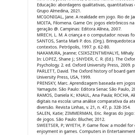
Educação: abordagens qualitativas, quantitativas 
Grupo Almedina, 2021.
MCGONIGAL, Jane. A realidade em jogo. Rio de Jane
MOITA, Filomena. Game On: jogos eletrônicos na 
geração @. Campinas: Editora Alínea, 2007.
MRECH, L. M. A criança e o computador: novas for
SANTOS, Santa Marli P. dos. (Org.). Brinquedoteca
contextos. Petrópolis, 1997. p. 62-80.
NAKAMURA, Jeanne; CSIKSZENTMIHALYI, Mihaly. F
In: LOPEZ, Shane J.; SNYDER, C. R. (Ed.). The Oxf
Psychology. 2. ed. Oxford University Press, 2009. p
PARLETT, David. The Oxford history of board gam
University Press, USA, 1999.
PRENSKY, Marc. Aprendizagem baseada em jogos di
Yamagute. São Paulo: Editora Senac São Paulo, 2
RAMOS, Daniela K.; KNAUL, Ana Paula; ROCHA, Ali
digitais na escola: uma análise comparativa da at
diversão. Revista Linhas, v. 21, n. 47, p. 328-354.
SALEN, Katie; ZIMMERMAN, Eric. Regras do Jogo
de jogos. São Paulo: Blucher, 2012.
SWEETSER, P.; WYETH, P. Game flow: a model for e
enjoyment in games. Computers in Entertainment, v.