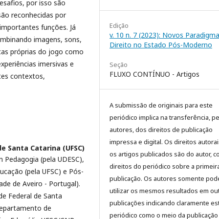
esafios, por isso são
são reconhecidas por
Edição
mportantes funções. Já
v. 10 n. 7 (2023): Novos Paradigm
 combinando imagens, sons,
Direito no Estado Pós-Moderno
icas próprias do jogo como
experiências imersivas e
Seção
FLUXO CONTÍNUO - Artigos
tes contextos,
A submissão de originais para este
periódico implica na transferência, p
autores, dos direitos de publicação
impressa e digital. Os direitos autora
de Santa Catarina (UFSC)
os artigos publicados são do autor, 
m Pedagogia (pela UDESC),
direitos do periódico sobre a primeir
ucação (pela UFSC) e Pós-
publicação. Os autores somente pod
de de Aveiro - Portugal).
utilizar os mesmos resultados em ou
de Federal de Santa
publicações indicando claramente es
Departamento de
periódico como o meio da publicação