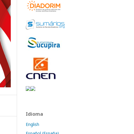
Idioma
English
Español (España)