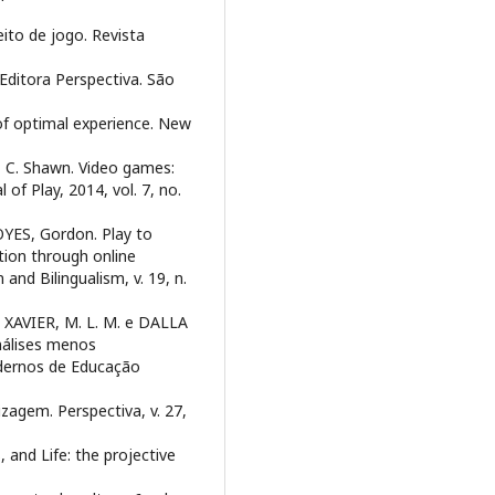
to de jogo. Revista
ditora Perspectiva. São
f optimal experience. New
C. Shawn. Video games:
 of Play, 2014, vol. 7, no.
YES, Gordon. Play to
ition through online
and Bilingualism, v. 19, n.
n: XAVIER, M. L. M. e DALLA
nálises menos
adernos de Educação
agem. Perspectiva, v. 27,
 and Life: the projective