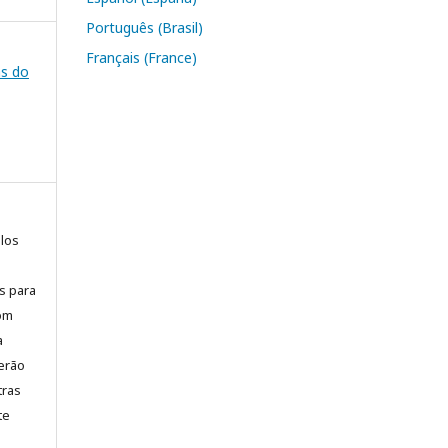
Português (Brasil)
Français (France)
as do
elos
is para
com
a
erão
tras
te