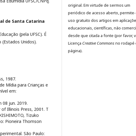
uisa Edumídia UFSC/CNPq.
original. Em virtude de sermos um
periódico de acesso aberto, permite
uso gratuito dos artigos em aplicaçõ
al de Santa Catarina
educacionais, científicas, não comerci
ducação (pela UFSC). É
desde que citada a fonte (por favor, v
o (Estados Unidos).
Licença
Creative Commons
no rodapé 
página).
ss, 1987.
de Mídia para Crianças e
nível em:
?
08 jun. 2019.
f Illinois Press, 2001. T
n: KISHIMOTO, Tizuko
ulo: Pioneira Thomson
perimental. São Paulo: