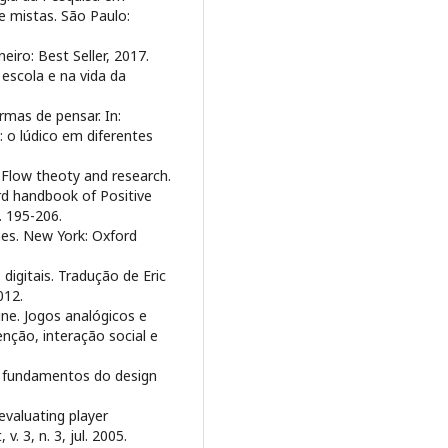
e mistas. São Paulo:
iro: Best Seller, 2017.
escola e na vida da
mas de pensar. In:
: o lúdico em diferentes
low theoty and research.
ord handbook of Positive
. 195-206.
es. New York: Oxford
gitais. Tradução de Eric
012.
ne. Jogos analógicos e
enção, interação social e
: fundamentos do design
valuating player
 3, n. 3, jul. 2005.