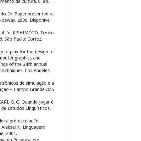
ento da cultura. 6. ed.
do. In: Paper presented at
 Noeway, 2000. Disponível
il. In: KISHIMOTO, Tizuko
d. São Paulo: Cortez,
y of play for the design of
mputer graphics and
ings of the 24th annual
techniques. Los Angeles:
trônicos de simulação e a
icação – Campo Grande /MS
ZARI, G. Q. Quando jogar é
 de Estudos Linguísticos,
ira pré-escolar. In:
, Aleksei N. Linguagem,
e, 2001.
gia da Pesquisa em