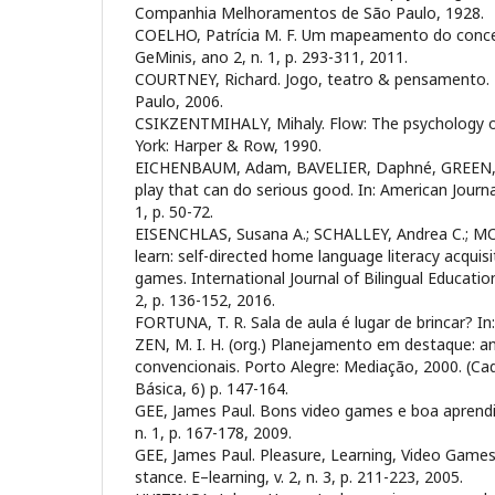
Companhia Melhoramentos de São Paulo, 1928.
COELHO, Patrícia M. F. Um mapeamento do concei
GeMinis, ano 2, n. 1, p. 293-311, 2011.
COURTNEY, Richard. Jogo, teatro & pensamento. E
Paulo, 2006.
CSIKZENTMIHALY, Mihaly. Flow: The psychology o
York: Harper & Row, 1990.
EICHENBAUM, Adam, BAVELIER, Daphné, GREEN, 
play that can do serious good. In: American Journal
1, p. 50-72.
EISENCHLAS, Susana A.; SCHALLEY, Andrea C.; MO
learn: self-directed home language literacy acquis
games. International Journal of Bilingual Education 
2, p. 136-152, 2016.
FORTUNA, T. R. Sala de aula é lugar de brincar? I
ZEN, M. I. H. (org.) Planejamento em destaque: a
convencionais. Porto Alegre: Mediação, 2000. (C
Básica, 6) p. 147-164.
GEE, James Paul. Bons video games e boa aprendiz
n. 1, p. 167-178, 2009.
GEE, James Paul. Pleasure, Learning, Video Games,
stance. E–learning, v. 2, n. 3, p. 211-223, 2005.