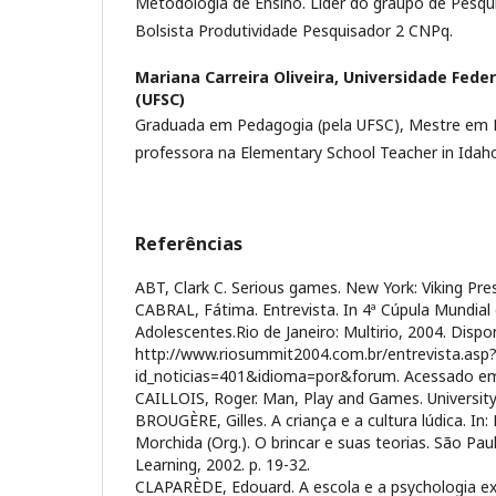
Metodologia de Ensino. Líder do graupo de Pesq
Bolsista Produtividade Pesquisador 2 CNPq.
Mariana Carreira Oliveira,
Universidade Feder
(UFSC)
Graduada em Pedagogia (pela UFSC), Mestre em E
professora na Elementary School Teacher in Idah
Referências
ABT, Clark C. Serious games. New York: Viking Pre
CABRAL, Fátima. Entrevista. In 4ª Cúpula Mundial 
Adolescentes.Rio de Janeiro: Multirio, 2004. Dispo
http://www.riosummit2004.com.br/entrevista.asp
id_noticias=401&idioma=por&forum. Acessado em 
CAILLOIS, Roger. Man, Play and Games. University o
BROUGÈRE, Gilles. A criança e a cultura lúdica. I
Morchida (Org.). O brincar e suas teorias. São Pa
Learning, 2002. p. 19-32.
CLAPARÈDE, Edouard. A escola e a psychologia ex