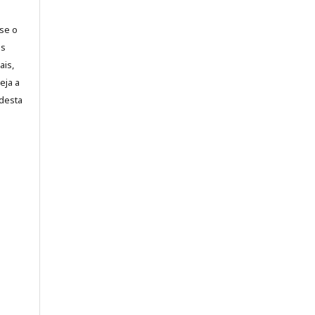
-se o
es
ais,
eja a
desta