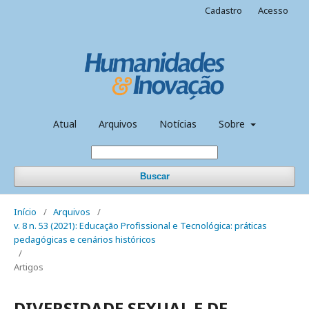
Cadastro
Acesso
Atual
Arquivos
Notícias
Sobre
Buscar
Início
/
Arquivos
/
v. 8 n. 53 (2021): Educação Profissional e Tecnológica: práticas
pedagógicas e cenários históricos
/
Artigos
DIVERSIDADE SEXUAL E DE