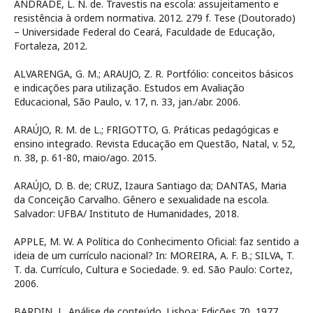
ANDRADE, L. N. de. Travestis na escola: assujeitamento e
resistência à ordem normativa. 2012. 279 f. Tese (Doutorado)
– Universidade Federal do Ceará, Faculdade de Educação,
Fortaleza, 2012.
ALVARENGA, G. M.; ARAUJO, Z. R. Portfólio: conceitos básicos
e indicações para utilização. Estudos em Avaliação
Educacional, São Paulo, v. 17, n. 33, jan./abr. 2006.
ARAÚJO, R. M. de L.; FRIGOTTO, G. Práticas pedagógicas e
ensino integrado. Revista Educação em Questão, Natal, v. 52,
n. 38, p. 61-80, maio/ago. 2015.
ARAÚJO, D. B. de; CRUZ, Izaura Santiago da; DANTAS, Maria
da Conceição Carvalho. Gênero e sexualidade na escola.
Salvador: UFBA/ Instituto de Humanidades, 2018.
APPLE, M. W. A Política do Conhecimento Oficial: faz sentido a
ideia de um currículo nacional? In: MOREIRA, A. F. B.; SILVA, T.
T. da. Currículo, Cultura e Sociedade. 9. ed. São Paulo: Cortez,
2006.
BARDIN, L. Análise de conteúdo. Lisboa: Edições 70, 1977.