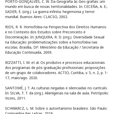
PORTO-GONÇALVES, C. W. Da Geografia às Geo-grafias: um
mundo em busca de novas territorialidades. In: CECEÑA, A. E.;
SADER, E. (org.). La guerra infinita: hegemonia y terror
mundial. Buenos Aires: CLACSO, 2002.
RIOS, R. R. Homofobia na Perspectiva dos Direitos Humanos
e no Contexto dos Estudos sobre Preconceito e
Discriminação. In: JUNQUIRA, R. D. (org.). Diversidade Sexual
na Educação: problematizações sobre a homofobia nas
escolas. Brasília, DF: Ministério da Educação / Secretaria de
Educação Continuada, 2009.
RIZZATTI, I. M. et al. Os produtos e processos educacionais
dos programas de pós-graduação profissionais: proposições
de um grupo de colaboradores. ACTIO, Curitiba, v. 5, n. 2, p. 1-
17, maio/ago. 2020.
SANTOMÉ, J. T. As culturas negadas e silenciadas no currículo.
In: SILVA, T. T. da (org.). Alienígenas na sala de aula. Petrópolis:
Vozes, 2011.
SCHWARCZ, L. M. Sobre o autoritarismo brasileiro. São Paulo:
Companhia das Letras, 2019.