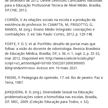
de setembro de 2012. Define Diretrizes Curriculares Nacionais
para a Educação Profissional Técnica de Nível Médio. Brasília,
DF:CNE, 2012.
CORRÊA, V. As relações sociais na escola e a produção da
existência do professor. In: CIAVATTA, M.; FRIGOTTO, G.;
RAMOS, M. (org.). Ensino Médio Integrado: concepções e
contradições. 3. ed. São Paulo: Cortez, 2012. p. 129-148.
FORTE, F. D. S. et al. Portfólio: desafio de portar mais que
folhas: a visão do docente de odontologia. Revista Brasileira
de Educação Médica, Brasília, DF, v. 36, n. 1, supl. 2, p. 25-32,
mar. 2012. Disponível em: http://www.scielo.br/scielo.php?
script=sci_arttext&pid=S0100-55022012000300005
&lng=en&nrm=isso. Acesso em: 10 maio 2021.
FREIRE, P. Pedagogia do oprimido. 17. ed. Rio de Janeiro: Paz e
Terra, 1987.
JUNQUEIRA, R. D. (org.). Diversidade Sexual na Educação:
problematizações sobre a homofobia nas escolas. Brasília,
DF: MEC, 2009. (Coleção Educação para Todos, v. 32).