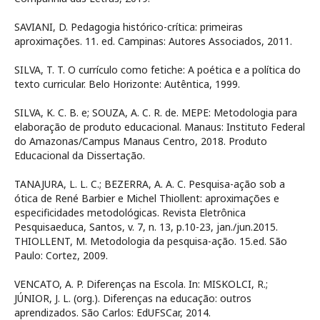
SAVIANI, D. Pedagogia histórico-crítica: primeiras
aproximações. 11. ed. Campinas: Autores Associados, 2011.
SILVA, T. T. O currículo como fetiche: A poética e a política do
texto curricular. Belo Horizonte: Autêntica, 1999.
SILVA, K. C. B. e; SOUZA, A. C. R. de. MEPE: Metodologia para
elaboração de produto educacional. Manaus: Instituto Federal
do Amazonas/Campus Manaus Centro, 2018. Produto
Educacional da Dissertação.
TANAJURA, L. L. C.; BEZERRA, A. A. C. Pesquisa-ação sob a
ótica de René Barbier e Michel Thiollent: aproximações e
especificidades metodológicas. Revista Eletrônica
Pesquisaeduca, Santos, v. 7, n. 13, p.10-23, jan./jun.2015.
THIOLLENT, M. Metodologia da pesquisa-ação. 15.ed. São
Paulo: Cortez, 2009.
VENCATO, A. P. Diferenças na Escola. In: MISKOLCI, R.;
JÚNIOR, J. L. (org.). Diferenças na educação: outros
aprendizados. São Carlos: EdUFSCar, 2014.