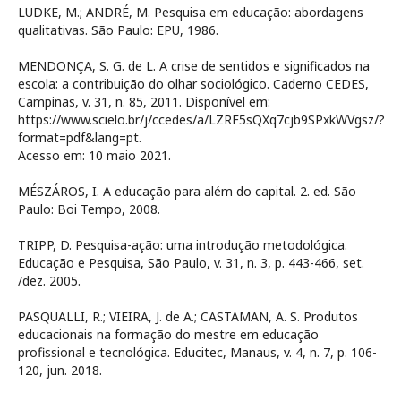
LUDKE, M.; ANDRÉ, M. Pesquisa em educação: abordagens
qualitativas. São Paulo: EPU, 1986.
MENDONÇA, S. G. de L. A crise de sentidos e significados na
escola: a contribuição do olhar sociológico. Caderno CEDES,
Campinas, v. 31, n. 85, 2011. Disponível em:
https://www.scielo.br/j/ccedes/a/LZRF5sQXq7cjb9SPxkWVgsz/?
format=pdf&lang=pt.
Acesso em: 10 maio 2021.
MÉSZÁROS, I. A educação para além do capital. 2. ed. São
Paulo: Boi Tempo, 2008.
TRIPP, D. Pesquisa-ação: uma introdução metodológica.
Educação e Pesquisa, São Paulo, v. 31, n. 3, p. 443-466, set.
/dez. 2005.
PASQUALLI, R.; VIEIRA, J. de A.; CASTAMAN, A. S. Produtos
educacionais na formação do mestre em educação
profissional e tecnológica. Educitec, Manaus, v. 4, n. 7, p. 106-
120, jun. 2018.