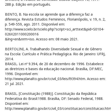
288 p. Edição em português.
BENTO, B. Na escola se aprende que a diferença faz a
diferença. Revista Estudos Femininos, Florianópolis, v. 19, n. 2,
p. 549-559, ago. 2011. Disponível em:
http://www.scielo.br/scielo.php?script=sci_arttext&pid=S0104-
026X2011000200016
&lng=en&nrm=iso. Acesso em: 08 maio 2021.
BERTOLINI, A. Trabalhando Diversidade Sexual e de Gênero
na Escola: Currículo e Prática Pedagógica. Rio de Janeiro: UFRJ,
2014.
BRASIL. Lei nº 9.394, de 20 de dezembro de 1996. Estabelece
as diretrizes e bases da educação nacional. Brasília, DF:MEC,
1996. Disponível em:
http://www.planalto.gov.br/ccivil_03/leis/l9394.htm. Acesso em:
21 jul. 2021.
BRASIL. [Constituição (1988)]. Constituição da República
Federativa do Brasil:1988. Brasília, DF: Senado Federal, 1988.
Disponível em:
http://www.planalto.gov.br/ccivil_03/constituicao/constituicao.htm