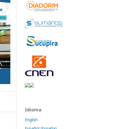
Idioma
English
Español (España)