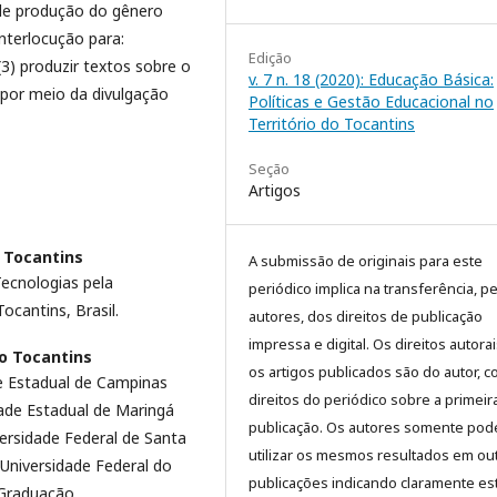
s de produção do gênero
 interlocução para:
Edição
(3) produzir textos sobre o
v. 7 n. 18 (2020): Educação Básica:
 por meio da divulgação
Políticas e Gestão Educacional no
Território do Tocantins
Seção
Artigos
 Tocantins
A submissão de originais para este
Tecnologias pela
periódico implica na transferência, p
ocantins, Brasil.
autores, dos direitos de publicação
impressa e digital. Os direitos autora
o Tocantins
os artigos publicados são do autor, 
de Estadual de Campinas
direitos do periódico sobre a primeir
ade Estadual de Maringá
publicação. Os autores somente pod
ersidade Federal de Santa
utilizar os mesmos resultados em ou
Universidade Federal do
publicações indicando claramente es
-Graduação