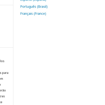
Português (Brasil)
Français (France)
elos
is para
com
a
erão
tras
te