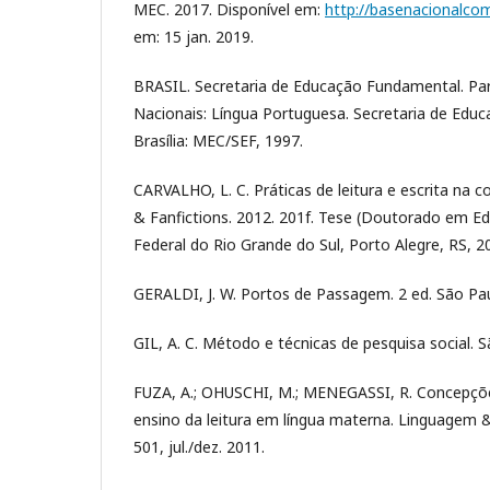
MEC. 2017. Disponível em:
http://basenacionalco
em: 15 jan. 2019.
BRASIL. Secretaria de Educação Fundamental. Par
Nacionais: Língua Portuguesa. Secretaria de Edu
Brasília: MEC/SEF, 1997.
CARVALHO, L. C. Práticas de leitura e escrita na
& Fanfictions. 2012. 201f. Tese (Doutorado em E
Federal do Rio Grande do Sul, Porto Alegre, RS, 2
GERALDI, J. W. Portos de Passagem. 2 ed. São Pau
GIL, A. C. Método e técnicas de pesquisa social. S
FUZA, A.; OHUSCHI, M.; MENEGASSI, R. Concepçõ
ensino da leitura em língua materna. Linguagem & E
501, jul./dez. 2011.