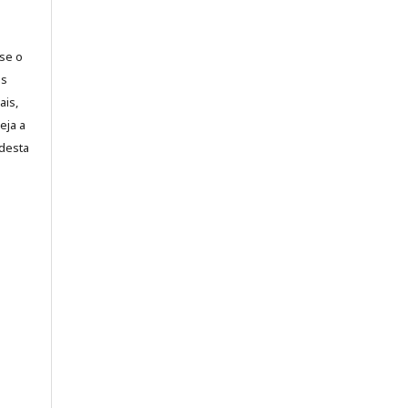
-se o
es
ais,
eja a
desta