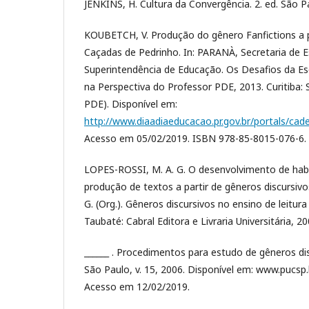
JENKINS, H. Cultura da Convergência. 2. ed. São P
KOUBETCH, V. Produção do gênero Fanfictions a par
Caçadas de Pedrinho. In: PARANÀ, Secretaria de 
Superintendência de Educação. Os Desafios da Es
na Perspectiva do Professor PDE, 2013. Curitiba:
PDE). Disponível em:
http://www.diaadiaeducacao.pr.gov.br/portals/c
Acesso em 05/02/2019. ISBN 978-85-8015-076-6.
LOPES-ROSSI, M. A. G. O desenvolvimento de habil
produção de textos a partir de gêneros discursivo
G. (Org.). Gêneros discursivos no ensino de leitur
Taubaté: Cabral Editora e Livraria Universitária, 20
______ . Procedimentos para estudo de gêneros di
São Paulo, v. 15, 2006. Disponível em: www.pucsp.
Acesso em 12/02/2019.