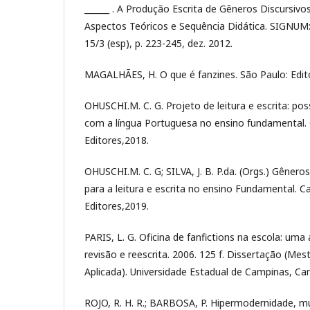
______ . A Produção Escrita de Gêneros Discursivo
Aspectos Teóricos e Sequência Didática. SIGNUM: E
15/3 (esp), p. 223-245, dez. 2012.
MAGALHÃES, H. O que é fanzines. São Paulo: Edito
OHUSCHI.M. C. G. Projeto de leitura e escrita: pos
com a língua Portuguesa no ensino fundamental.
Editores,2018.
OHUSCHI.M. C. G; SILVA, J. B. P.da. (Orgs.) Gênero
para a leitura e escrita no ensino Fundamental. 
Editores,2019.
PARIS, L. G. Oficina de fanfictions na escola: uma 
revisão e reescrita. 2006. 125 f. Dissertação (Mes
Aplicada). Universidade Estadual de Campinas, Ca
ROJO, R. H. R.; BARBOSA, P. Hipermodernidade, m