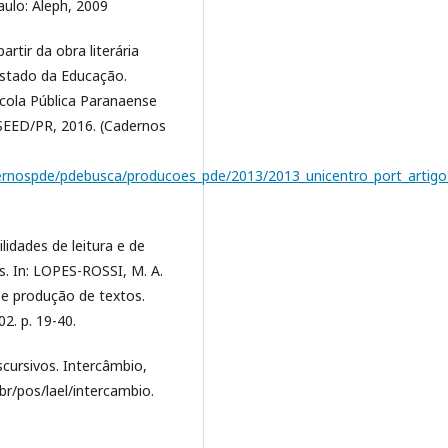
aulo: Aleph, 2009
tir da obra literária
Estado da Educação.
cola Pública Paranaense
 SEED/PR, 2016. (Cadernos
adernospde/pdebusca/producoes_pde/2013/2013_unicentro_port_artigo
idades de leitura e de
s. In: LOPES-ROSSI, M. A.
a e produção de textos.
02. p. 19-40.
scursivos. Intercâmbio,
br/pos/lael/intercambio.