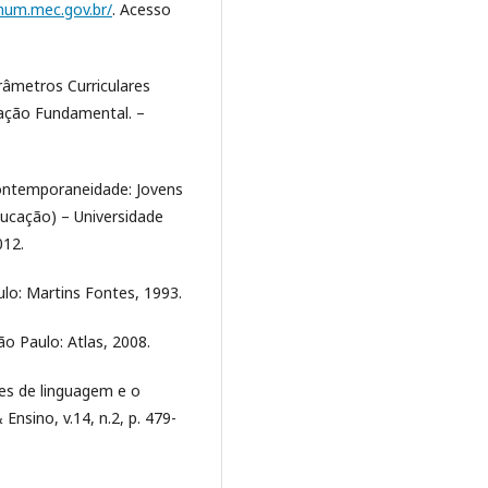
mum.mec.gov.br/
. Acesso
âmetros Curriculares
cação Fundamental. –
 contemporaneidade: Jovens
ducação) – Universidade
012.
lo: Martins Fontes, 1993.
ão Paulo: Atlas, 2008.
es de linguagem e o
nsino, v.14, n.2, p. 479-