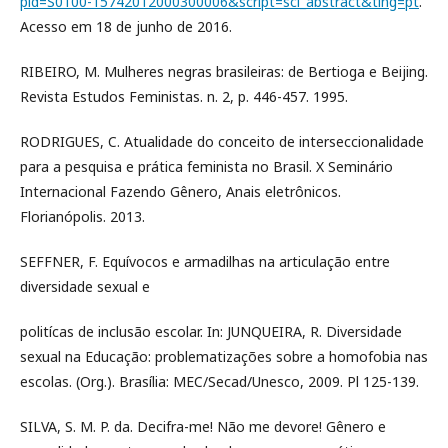
pid=S0100-15742012000300006&script=sci_abstract&tlng=pt
.
Acesso em 18 de junho de 2016.
RIBEIRO, M. Mulheres negras brasileiras: de Bertioga e Beijing.
Revista Estudos Feministas. n. 2, p. 446-457. 1995.
RODRIGUES, C. Atualidade do conceito de interseccionalidade
para a pesquisa e prática feminista no Brasil. X Seminário
Internacional Fazendo Gênero, Anais eletrônicos.
Florianópolis. 2013.
SEFFNER, F. Equívocos e armadilhas na articulação entre
diversidade sexual e
politícas de inclusão escolar. In: JUNQUEIRA, R. Diversidade
sexual na Educação: problematizações sobre a homofobia nas
escolas. (Org.). Brasília: MEC/Secad/Unesco, 2009. Pl 125-139.
SILVA, S. M. P. da. Decifra-me! Não me devore! Gênero e