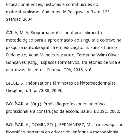
Educacional: vozes, histórias e contribuições do
multiculturalismo, Cadernos de Pesquisa, v. 34, n. 123,
Set/dez. 2004.
ÁVILA, M. A. Biograma profissional. procedimento
metodológico para a aproximação ao singular e coletivo na
pesquisa (auto)biográfica em educação. In: Eunice Cunico
Furlanetto; Adair Mendes Nacarato; Terezinha Valim Oliver
Gonçalves. (Org.). Espaços formativos, trajetórias de vida e
narrativas docentes. Curitiba: CRV, 2018, v. 6.
BILGE, S. Théorisations féministes de l'intersectionnalité.
Diogène, n. 1, p. 70-88, 2009.
BOLÍVAR, A. (Org.). Profissão professor: o itinerário
profissional e a construção da escola. Bauru: EDUSC, 2002.
BOLÍVAR, A.; DOMINGO, J.; FERNÁNDEZ, M. La investigación
biográfico-narrativa en educación: enfoque y metodologia.