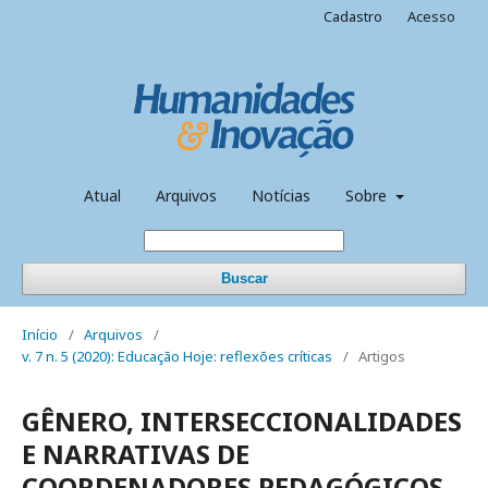
Cadastro
Acesso
Atual
Arquivos
Notícias
Sobre
Buscar
Início
/
Arquivos
/
v. 7 n. 5 (2020): Educação Hoje: reflexões críticas
/
Artigos
GÊNERO, INTERSECCIONALIDADES
E NARRATIVAS DE
COORDENADORES PEDAGÓGICOS