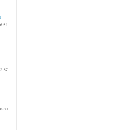
S
6-51
A
2-67
8-80