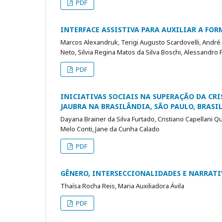
PDF
INTERFACE ASSISTIVA PARA AUXILIAR A FO
Marcos Alexandruk, Terigi Augusto Scardovelli, André Ro
Neto, Silvia Regina Matos da Silva Boschi, Alessandro P
PDF
INICIATIVAS SOCIAIS NA SUPERAÇÃO DA CRI
JAUBRA NA BRASILÂNDIA, SÃO PAULO, BRASI
Dayana Brainer da Silva Furtado, Cristiano Capellani 
Melo Conti, Jane da Cunha Calado
PDF
GÊNERO, INTERSECCIONALIDADES E NARRAT
Thaísa Rocha Reis, Maria Auxiliadora Ávila
PDF