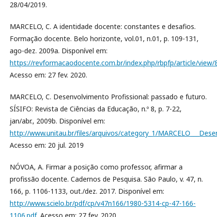
28/04/2019.
MARCELO, C. A identidade docente: constantes e desafios.
Formação docente. Belo horizonte, vol.01, n.01, p. 109-131,
ago-dez. 2009a. Disponível em:
https://revformacaodocente.com.br/index.php/rbpfp/article/view/
Acesso em: 27 fev. 2020.
MARCELO, C. Desenvolvimento Profissional: passado e futuro.
SÍSIFO: Revista de Ciências da Educação, n.º 8, p. 7-22,
jan/abr., 2009b. Disponível em:
http://www.unitau.br/files/arquivos/category_1/MARCELO___Des
Acesso em: 20 jul. 2019
NÓVOA, A. Firmar a posição como professor, afirmar a
profissão docente. Cadernos de Pesquisa. São Paulo, v. 47, n.
166, p. 1106-1133, out./dez. 2017. Disponível em:
http://www.scielo.br/pdf/cp/v47n166/1980-5314-cp-47-166-
1106.pdf
. Acesso em: 27 fev. 2020.