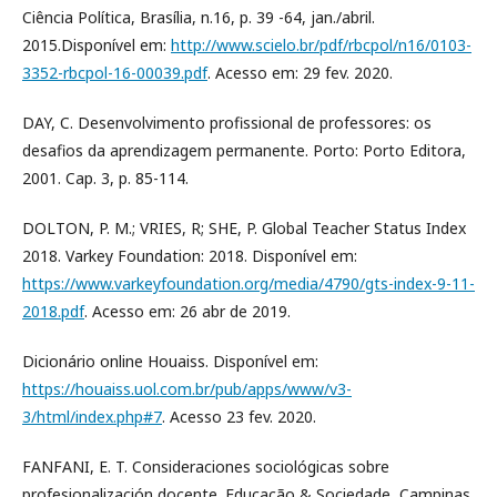
Ciência Política, Brasília, n.16, p. 39 -64, jan./abril.
2015.Disponível em:
http://www.scielo.br/pdf/rbcpol/n16/0103-
3352-rbcpol-16-00039.pdf
. Acesso em: 29 fev. 2020.
DAY, C. Desenvolvimento profissional de professores: os
desafios da aprendizagem permanente. Porto: Porto Editora,
2001. Cap. 3, p. 85-114.
DOLTON, P. M.; VRIES, R; SHE, P. Global Teacher Status Index
2018. Varkey Foundation: 2018. Disponível em:
https://www.varkeyfoundation.org/media/4790/gts-index-9-11-
2018.pdf
. Acesso em: 26 abr de 2019.
Dicionário online Houaiss. Disponível em:
https://houaiss.uol.com.br/pub/apps/www/v3-
3/html/index.php#7
. Acesso 23 fev. 2020.
FANFANI, E. T. Consideraciones sociológicas sobre
profesionalización docente. Educação & Sociedade, Campinas,