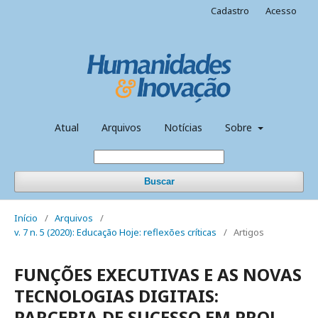
Cadastro
Acesso
Atual
Arquivos
Notícias
Sobre
Buscar
Início
/
Arquivos
/
v. 7 n. 5 (2020): Educação Hoje: reflexões críticas
/
Artigos
FUNÇÕES EXECUTIVAS E AS NOVAS
TECNOLOGIAS DIGITAIS:
PARCERIA DE SUCESSO EM PROL