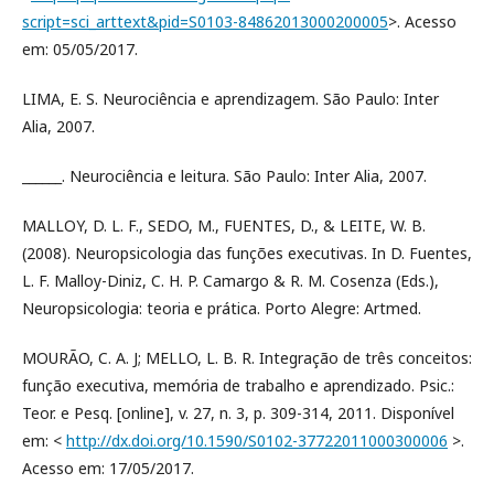
script=sci_arttext&pid=S0103-84862013000200005
>. Acesso
em: 05/05/2017.
LIMA, E. S. Neurociência e aprendizagem. São Paulo: Inter
Alia, 2007.
______. Neurociência e leitura. São Paulo: Inter Alia, 2007.
MALLOY, D. L. F., SEDO, M., FUENTES, D., & LEITE, W. B.
(2008). Neuropsicologia das funções executivas. In D. Fuentes,
L. F. Malloy-Diniz, C. H. P. Camargo & R. M. Cosenza (Eds.),
Neuropsicologia: teoria e prática. Porto Alegre: Artmed.
MOURÃO, C. A. J; MELLO, L. B. R. Integração de três conceitos:
função executiva, memória de trabalho e aprendizado. Psic.:
Teor. e Pesq. [online], v. 27, n. 3, p. 309-314, 2011. Disponível
em: <
http://dx.doi.org/10.1590/S0102-37722011000300006
>.
Acesso em: 17/05/2017.