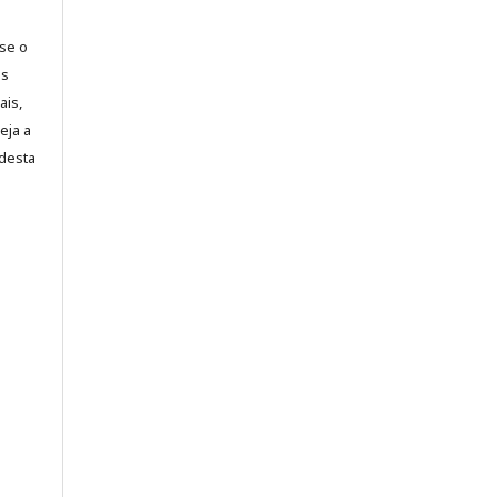
-se o
es
ais,
eja a
desta