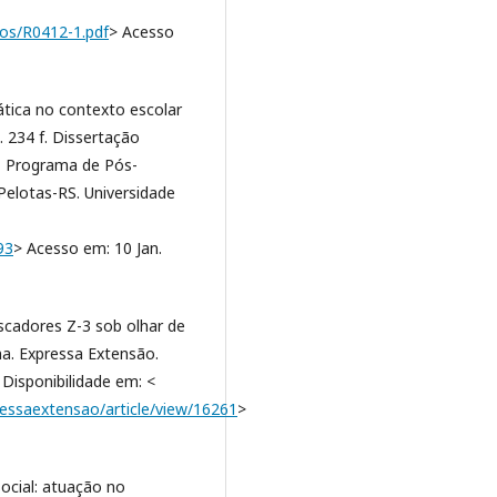
mos/R0412-1.pdf
> Acesso
tica no contexto escolar
 234 f. Dissertação
- Programa de Pós-
elotas-RS. Universidade
93
> Acesso em: 10 Jan.
scadores Z-3 sob olhar de
na. Expressa Extensão.
. Disponibilidade em: <
pressaextensao/article/view/16261
>
ocial: atuação no