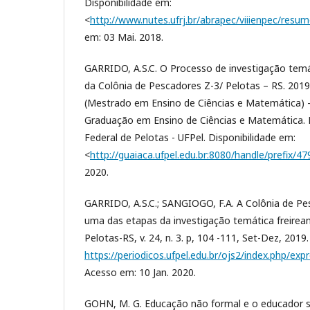
Disponibilidade em:
<
http://www.nutes.ufrj.br/abrapec/viiienpec/resu
em: 03 Mai. 2018.
GARRIDO, A.S.C. O Processo de investigação temá
da Colônia de Pescadores Z-3/ Pelotas – RS. 2019.
(Mestrado em Ensino de Ciências e Matemática) 
Graduação em Ensino de Ciências e Matemática. P
Federal de Pelotas - UFPel. Disponibilidade em:
<
http://guaiaca.ufpel.edu.br:8080/handle/prefix/47
2020.
GARRIDO, A.S.C.; SANGIOGO, F.A. A Colônia de Pe
uma das etapas da investigação temática freirea
Pelotas-RS, v. 24, n. 3. p, 104 -111, Set-Dez, 2019
https://periodicos.ufpel.edu.br/ojs2/index.php/ex
Acesso em: 10 Jan. 2020.
GOHN, M. G. Educação não formal e o educador s