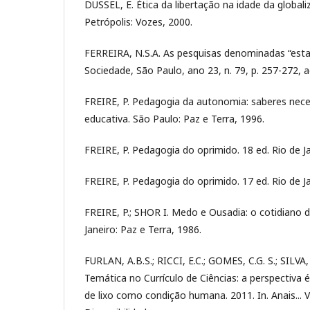
DUSSEL, E. Ética da libertação na idade da globali
Petrópolis: Vozes, 2000.
FERREIRA, N.S.A. As pesquisas denominadas “esta
Sociedade, São Paulo, ano 23, n. 79, p. 257-272, a
FREIRE, P. Pedagogia da autonomia: saberes neces
educativa. São Paulo: Paz e Terra, 1996.
FREIRE, P. Pedagogia do oprimido. 18 ed. Rio de Ja
FREIRE, P. Pedagogia do oprimido. 17 ed. Rio de Ja
FREIRE, P.; SHOR I. Medo e Ousadia: o cotidiano do
Janeiro: Paz e Terra, 1986.
FURLAN, A.B.S.; RICCI, E.C.; GOMES, C.G. S.; SILVA
Temática no Currículo de Ciências: a perspectiva 
de lixo como condição humana. 2011. In. Anais... 