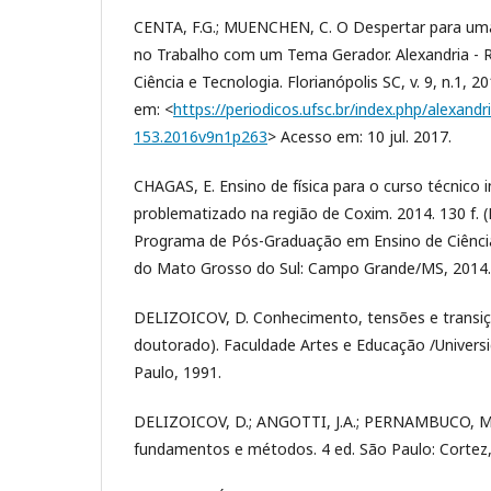
CENTA, F.G.; MUENCHEN, C. O Despertar para uma
no Trabalho com um Tema Gerador. Alexandria - 
Ciência e Tecnologia. Florianópolis SC, v. 9, n.1, 2
em: <
https://periodicos.ufsc.br/index.php/alexandr
153.2016v9n1p263
> Acesso em: 10 jul. 2017.
CHAGAS, E. Ensino de física para o curso técnico
problematizado na região de Coxim. 2014. 130 f. 
Programa de Pós-Graduação em Ensino de Ciência
do Mato Grosso do Sul: Campo Grande/MS, 2014.
DELIZOICOV, D. Conhecimento, tensões e transiçõ
doutorado). Faculdade Artes e Educação /Univers
Paulo, 1991.
DELIZOICOV, D.; ANGOTTI, J.A.; PERNAMBUCO, M.M
fundamentos e métodos. 4 ed. São Paulo: Cortez,