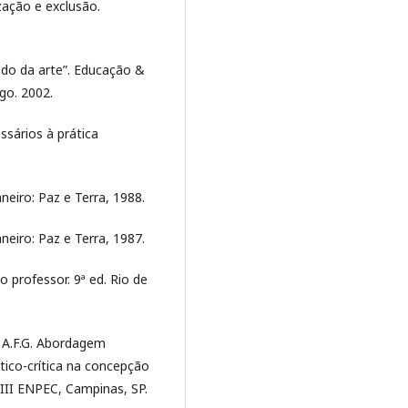
zação e exclusão.
do da arte”. Educação &
go. 2002.
sários à prática
neiro: Paz e Terra, 1988.
neiro: Paz e Terra, 1987.
 professor. 9ª ed. Rio de
, A.F.G. Abordagem
ético-crítica na concepção
VIII ENPEC, Campinas, SP.