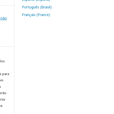
Português (Brasil)
Français (France)
e não
elos
is para
com
a
erão
tras
te