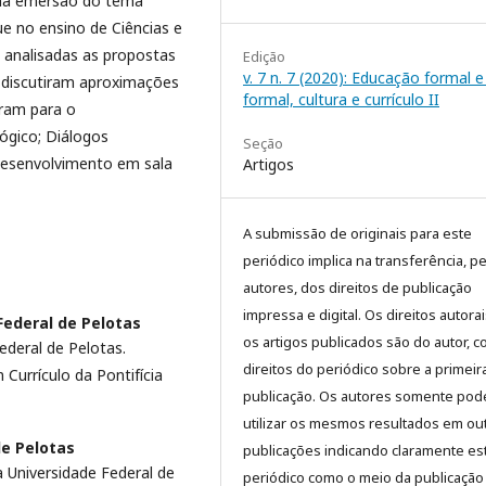
 na emersão do tema
ue no ensino de Ciências e
 analisadas as propostas
Edição
v. 7 n. 7 (2020): Educação formal 
 discutiram aproximações
formal, cultura e currículo II
íram para o
ógico; Diálogos
Seção
Desenvolvimento em sala
Artigos
A submissão de originais para este
periódico implica na transferência, p
autores, dos direitos de publicação
impressa e digital. Os direitos autora
Federal de Pelotas
os artigos publicados são do autor, 
ederal de Pelotas.
direitos do periódico sobre a primeir
urrículo da Pontifícia
publicação. Os autores somente pod
utilizar os mesmos resultados em ou
de Pelotas
publicações indicando claramente es
 Universidade Federal de
periódico como o meio da publicação