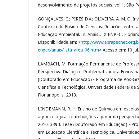
desenvolvimento de projetos sociais. vol 1. São P
GONÇALVES. C.; PIRES D.X.; OLIVEIRA. A. M. O. In
Contexto do Ensino de Ciências: Relações entre a
Educação Ambiental. In. Anais... IX ENPEC, Florian
Disponibilidade em: <
http://www.abrapecnet.org.br
enpec/anais/lista_area_06.htm
> Acesso em: 10 jul
LAMBACH, M. Formação Permanente de Professor
Perspectiva Dialógico-Problematizadora Freireana.
(Doutorado em Educação) - Programa de Pós-G
Científica e Tecnológica, Universidade Federal de 
Florianópolis, 2013.
LINDEMANN, R. H. Ensino de Química em escola
agroecológica: contribuições a partir da perspecti
2010. 339 f. Tese (Doutorado em Educação) - P
em Educação Científica e Tecnológica, Universida