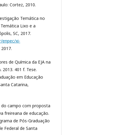
aulo: Cortez, 2010.
vestigação Temática no
 Temática Lixo e a
ópolis, SC, 2017.
/enpec/xi-
. 2017.
es de Química da EJA na
 2013. 401 f. Tese.
raduação em Educação
Santa Catarina,
s do campo com proposta
va freireana de educação.
rograma de Pós-Graduação
de Federal de Santa