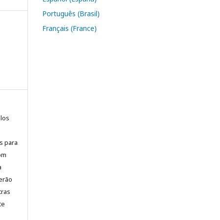
Português (Brasil)
Français (France)
elos
is para
com
a
erão
tras
te