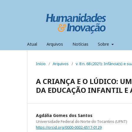
Atual
Arquivos
Notícias
Sobre
Início
/
Arquivos
/
v. 8 n. 68 (2021): Infância(s) e s
A CRIANÇA E O LÚDICO: U
DA EDUCAÇÃO INFANTIL E 
Agdália Gomes dos Santos
Universidade Federal do Norte do Tocantins (UFNT)
https://orcid.org/0000-0002-6517-0129