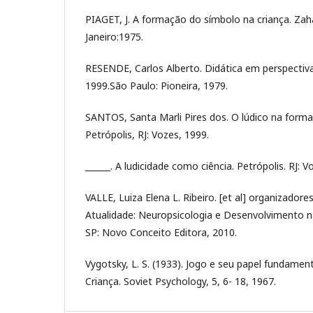
PIAGET, J. A formação do símbolo na criança. Zaha
Janeiro:1975.
RESENDE, Carlos Alberto. Didática em perspectiva.
1999.São Paulo: Pioneira, 1979.
SANTOS, Santa Marli Pires dos. O lúdico na form
Petrópolis, RJ: Vozes, 1999.
______. A ludicidade como ciência. Petrópolis. RJ: V
VALLE, Luiza Elena L. Ribeiro. [et al] organizador
Atualidade: Neuropsicologia e Desenvolvimento na
SP: Novo Conceito Editora, 2010.
Vygotsky, L. S. (1933). Jogo e seu papel fundame
Criança. Soviet Psychology, 5, 6- 18, 1967.