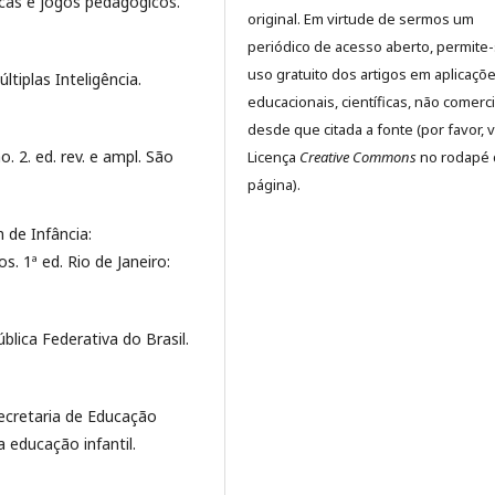
cas e jogos pedagógicos.
original. Em virtude de sermos um
periódico de acesso aberto, permite
uso gratuito dos artigos em aplicaçõ
tiplas Inteligência.
educacionais, científicas, não comerci
desde que citada a fonte (por favor, v
. 2. ed. rev. e ampl. São
Licença
Creative Commons
no rodapé 
página).
 de Infância:
 1ª ed. Rio de Janeiro:
blica Federativa do Brasil.
ecretaria de Educação
a educação infantil.