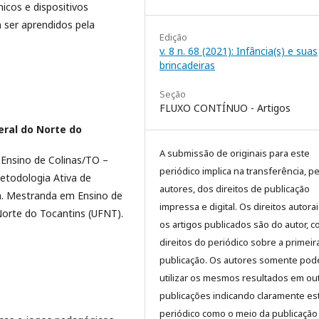
nicos e dispositivos
 ser aprendidos pela
Edição
v. 8 n. 68 (2021): Infância(s) e suas
brincadeiras
Seção
FLUXO CONTÍNUO - Artigos
eral do Norte do
A submissão de originais para este
Ensino de Colinas/TO –
periódico implica na transferência, p
etodologia Ativa de
autores, dos direitos de publicação
a. Mestranda em Ensino de
impressa e digital. Os direitos autora
 Norte do Tocantins (UFNT).
os artigos publicados são do autor, 
direitos do periódico sobre a primeir
publicação. Os autores somente pod
utilizar os mesmos resultados em ou
publicações indicando claramente es
periódico como o meio da publicação