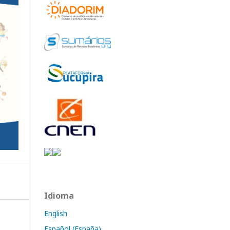
Idioma
English
Español (España)