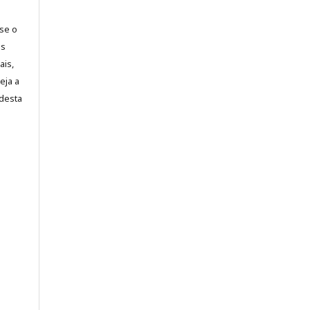
-se o
es
ais,
eja a
desta