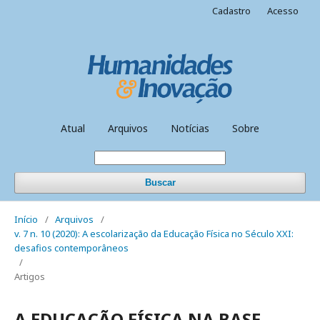
Cadastro
Acesso
Atual
Arquivos
Notícias
Sobre
Buscar
Início
/
Arquivos
/
v. 7 n. 10 (2020): A escolarização da Educação Física no Século XXI:
desafios contemporâneos
/
Artigos
A EDUCAÇÃO FÍSICA NA BASE