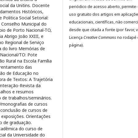
ocial da Unitins. Docente
periódico de acesso aberto, permite
ndamentos Históricos,
uso gratuito dos artigos em aplicaçõ
 Politica Social Setorial:
educacionais, científicas, não comerci
o Conselho Municipal do
desde que citada a fonte (por favor, v
ípio de Porto Nacional-TO,
 Abrigo João XXIII, e
Licença
Creative Commons
no rodapé 
o Regional de Serviço
página).
a do livro Memórias de
 Nacional/TO: Pote
ão Rural na Escola Família
nfrentamento das
tão de Educação no
ora de Textos: A Trajetória
Interação-Revista da
balhos e resumos
 de trabalhos/seminários.
o/monografias de cursos
 conclusão de cursos de
 exposições. Orientações
so de graduação.
cadêmica do curso de
cial da Universidade do