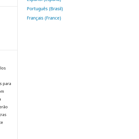
Português (Brasil)
Français (France)
elos
is para
com
a
erão
tras
te