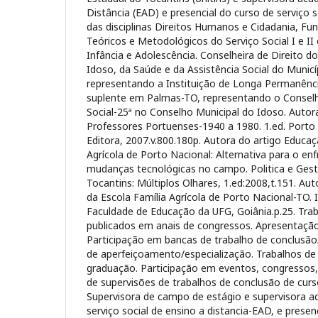
Distância (EAD) e presencial do curso de serviço s
das disciplinas Direitos Humanos e Cidadania, Fu
Teóricos e Metodológicos do Serviço Social I e II e
Infância e Adolescência. Conselheira de Direito d
Idoso, da Saúde e da Assistência Social do Munic
representando a Instituição de Longa Permanência
suplente em Palmas-TO, representando o Conselh
Social-25ª no Conselho Municipal do Idoso. Autor
Professores Portuenses-1940 a 1980. 1.ed. Porto
Editora, 2007.v.800.180p. Autora do artigo Educaç
Agrícola de Porto Nacional: Alternativa para o e
mudanças tecnológicas no campo. Politica e Ges
Tocantins: Múltiplos Olhares, 1.ed:2008,t.151. Aut
da Escola Família Agrícola de Porto Nacional-TO. 
Faculdade de Educação da UFG, Goiânia.p.25. Tra
publicados em anais de congressos. Apresentação
Participação em bancas de trabalho de conclusã
de aperfeiçoamento/especialização. Trabalhos de
graduação. Participação em eventos, congressos,
de supervisões de trabalhos de conclusão de cur
Supervisora de campo de estágio e supervisora a
serviço social de ensino a distancia-EAD, e presen