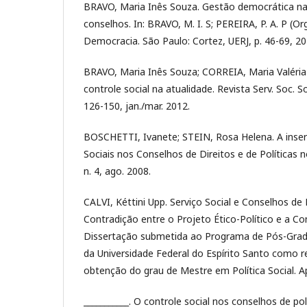
BRAVO, Maria Inês Souza. Gestão democrática na 
conselhos. In: BRAVO, M. I. S; PEREIRA, P. A. P (Org
Democracia. São Paulo: Cortez, UERJ, p. 46-69, 20
BRAVO, Maria Inês Souza; CORREIA, Maria Valéria
controle social na atualidade. Revista Serv. Soc. So
126-150, jan./mar. 2012.
BOSCHETTI, Ivanete; STEIN, Rosa Helena. A inse
Sociais nos Conselhos de Direitos e de Políticas n
n. 4, ago. 2008.
CALVI, Kéttini Upp. Serviço Social e Conselhos de P
Contradição entre o Projeto Ético-Político e a C
Dissertação submetida ao Programa de Pós-Gradu
da Universidade Federal do Espírito Santo como re
obtenção do grau de Mestre em Política Social. 
___________. O controle social nos conselhos de polí