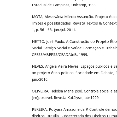
Estadual de Campinas, Unicamp, 1999.
MOTA, Alessivânia Márcia Assunção. Projeto ético 
limites e possibilidades. Revista Textos & Contexto
1, p. 56 - 68, jan./jul. 2011.
NETTO, José Paulo. A Construção do Projeto Ético
Social. Serviço Social e Saúde: Formação e Trabalho
CFESS/ABEPSS/CEAD/UnB, 1999.
NEVES, Angela Vieira Neves. Espaços públicos e Se
ao projeto ético-político. Sociedade em Debate, Pe
jun./2010.
OLIVEIRA, Heloisa Maria José. Controle social e as
(im)possivel. Revista Katálysis, abr.1999.
PEREIRA, Potyara Amazoneida P. Controle democ
direitos. Brasília: Subsecretaria dos Direitos Hum