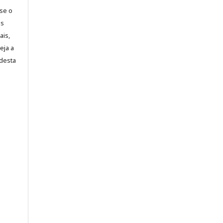
-se o
es
ais,
eja a
desta