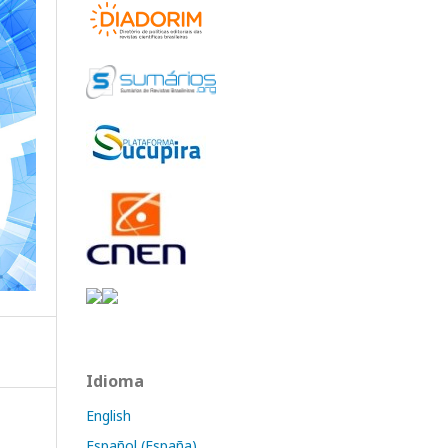
Idioma
English
Español (España)