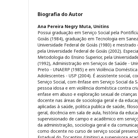
Biografia do Autor
Ana Pereira Negry Muta,
Unitins
Possui graduação em Serviço Social pela Pontifíci
Goiás (1984), graduação em Tecnologia em Sane
Universidade Federal de Goiás (1980) e mestrado
pela Universidade Federal de Goiás (2002). Especi
Metodologia do Ensino Superior, pela Universidad
(1992), Administração em Serviços de Saúde - Uni
Preto - UNAERP (1985) e em Violência Doméstica
Adolescentes - USP (2004). É assistente social, c
Serviço Social, com ênfase em Serviço Social da S
pessoa idosa e em violência doméstica contra cr
enfase em abuso e exploração sexual de criança
docente nas áreas de sociologia geral e da educaç
aplicadas à saúde, politica publica de saúde, filoso
geral, docência em sala de aula, história da educ
supervisionado de campo e acadêmico em serviço s
da administração, sociologia geral e da comunic
como docente no curso de serviço social presenci
Estadual do Tocantins (Unitins) e supervisora ac