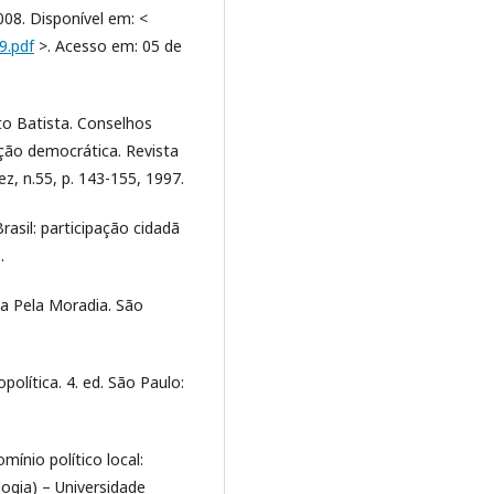
008. Disponível em: <
9.pdf
>. Acesso em: 05 de
o Batista. Conselhos
ução democrática. Revista
ez, n.55, p. 143-155, 1997.
sil: participação cidadã
.
a Pela Moradia. São
política. 4. ed. São Paulo:
ínio político local:
ogia) – Universidade