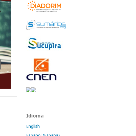
Idioma
English
Español (España)