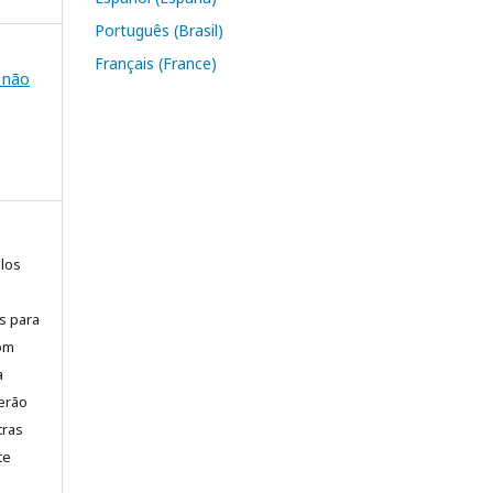
Português (Brasil)
Français (France)
e não
elos
is para
com
a
erão
tras
te