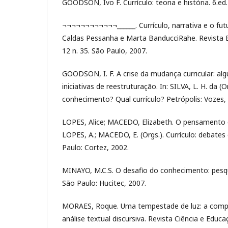
GOODSON, Ivo F. Currículo: teoria e história. 6.ed.
¬¬¬¬¬¬¬¬¬¬¬¬______. Currículo, narrativa e o futu
Caldas Pessanha e Marta BanducciRahe. Revista Br
12 n. 35. São Paulo, 2007.
GOODSON, I. F. A crise da mudança curricular: al
iniciativas de reestruturação. In: SILVA, L. H. da (O
conhecimento? Qual currículo? Petrópolis: Vozes, 
LOPES, Alice; MACEDO, Elizabeth. O pensamento cur
LOPES, A.; MACEDO, E. (Orgs.). Currículo: debat
Paulo: Cortez, 2002.
MINAYO, M.C.S. O desafio do conhecimento: pesqu
São Paulo: Hucitec, 2007.
MORAES, Roque. Uma tempestade de luz: a compre
análise textual discursiva. Revista Ciência e Educaç