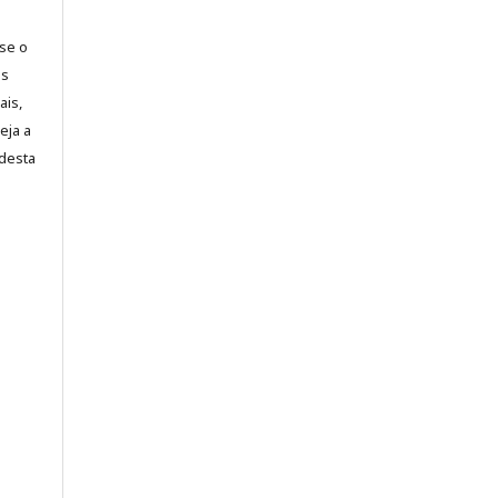
-se o
es
ais,
eja a
desta