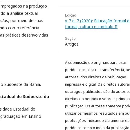
 empregados na produção
do a análise textual
Edição
s/as, por meio de suas
v. 7 n. 7 (2020): Educação formal 
formal, cultura e currículo II
endo como referência
uas práticas desenvolvidas
Seção
Artigos
A submissão de originais para este
periódico implica na transferência, p
autores, dos direitos de publicação
impressa e digital. Os direitos autora
do Sudoeste da Bahia.
os artigos publicados são do autor, 
stadual do Sudoeste da
direitos do periódico sobre a primeir
publicação. Os autores somente pod
sidade Estadual do
utilizar os mesmos resultados em ou
-graduação em Ensino
publicações indicando claramente es
periódico como o meio da publicação