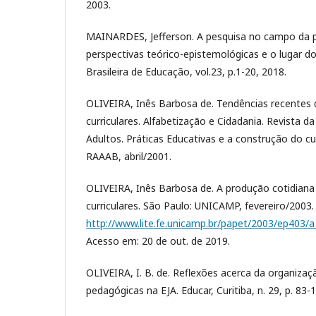
2003.
MAINARDES, Jefferson. A pesquisa no campo da po
perspectivas teórico-epistemológicas e o lugar do
Brasileira de Educação, vol.23, p.1-20, 2018.
OLIVEIRA, Inês Barbosa de. Tendências recentes 
curriculares. Alfabetização e Cidadania. Revista 
Adultos. Práticas Educativas e a construção do cur
RAAAB, abril/2001.
OLIVEIRA, Inês Barbosa de. A produção cotidiana 
curriculares. São Paulo: UNICAMP, fevereiro/2003.
http://www.lite.fe.unicamp.br/papet/2003/ep403/
Acesso em: 20 de out. de 2019.
OLIVEIRA, I. B. de. Reflexões acerca da organizaçã
pedagógicas na EJA. Educar, Curitiba, n. 29, p. 83-