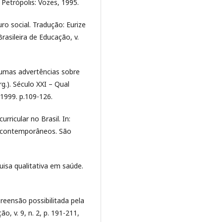
 Petrópolis: Vozes, 1995.
ro social. Tradução: Eurize
asileira de Educação, v.
gumas advertências sobre
rg.). Século XXI – Qual
1999. p.109-126.
ricular no Brasil. In:
es contemporâneos. São
isa qualitativa em saúde.
ensão possibilitada pela
ão, v. 9, n. 2, p. 191-211,